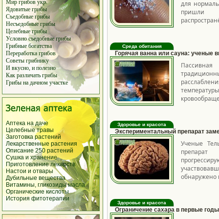
Мир грибов
укр.
для нормаль
Ядовитые грибы
пришли и
Съедобные грибы
распростран
Несъедобные грибы
Целебные грибы
Условно съедобные грибы
Грибные богатства
Среда обитания
Горячая ванна или сауна: ученые 
Переработка грибов
Советы грибнику
Пассивная 
И вкусно, и полезно
традиционны
Как различать грибы
расслаблени
Грибы на дачном участке
температуры
кровообраще
Аптека на даче
Здоровье и красота
Целебные травы
Экспериментальный препарат заме
Заготовка растений
Ученые Тел
Лекарственные растения
Описание 250
растений
препарат 
Сушка и хранение
прогрессиру
Приготовление лекарств
участвовавш
Настои и отвары
обнаружено 
Дубильные вещества
Витамины, гликозиды масла
Органические кислоты
История фитотерапии
Здоровье и красота
Ограничение сахара в первые годы