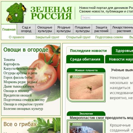
Новостной портал для дачников Р
Свежие новости, публикации и ста
Сад и
Овощные
Ягодные
Плодовые
Защита
Лекарственн
Главная
огород
культуры
культуры
культуры
растений
растения
О проекте
Закрытый грунт
Открытый грунт
Подготовка семян
В
Последние новости
Здоровье
Среда обитания
Новости нау
Томаты
Картофель
Капуста белокочанная
Учёные выяс
Живая планета
Огурцы
арбузы
и
репа
Некоторые 
Горох
фасоль
бобы
Морковь
редис
редька
несколько м
Дыня
тыква
кабачок
находиться
Овощи в теплице
исследован
Вредители овощей
вероятно, не
Подготовка семян к посеву
Овощи в открытом грунте
Болезни овощных культур
Экология
Микропластик смог преодолеть мо
Крошечные 
созданный п