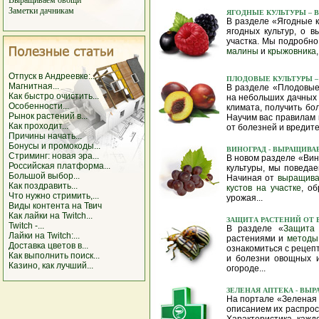
Выращиваем овощи
Заметки дачникам
ЯГОДНЫЕ КУЛЬТУРЫ –
В
В разделе «Ягодные 
ягодных культур, о 
участка. Мы подробн
малины
и
крыжовника
Отпуск в Андреевке:...
ПЛОДОВЫЕ КУЛЬТУРЫ –
Магнитная...
В разделе «Плодовые
Как быстро очистить...
на небольших дачных у
Особенности...
климата, получить б
Рынок растений в...
Научим вас правилам
Как проходит...
от болезней и вредите
Причины начать...
Бонусы и промокоды...
ВИНОГРАД - ВЫРАЩИВА
Стриминг: новая эра...
В новом разделе «Вин
Российская платформа...
культуры, мы поведае
Большой выбор...
Начиная от
выращива
Как поздравить...
кустов на участке
, о
Что нужно стримить,...
урожая...
Виды контента на Твич
Как лайки на Twitch...
ЗАЩИТА РАСТЕНИЙ ОТ 
Twitch -...
В разделе «
Защита
Лайки на Twitch:...
растениями и
методы
Доставка цветов в...
ознакомиться с рецеп
Как выполнить поиск...
и болезни овощных и
Казино, как лучший...
огороде...
ЗЕЛЕНАЯ АПТЕКА
-
ВЫРА
На портале «Зеленая 
описанием их распрос
Характеристика кажд