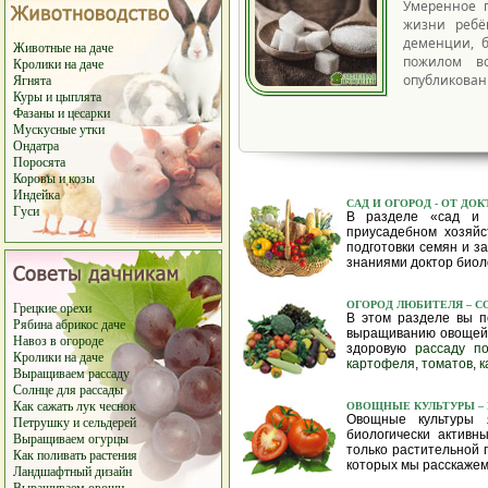
Умеренное 
жизни ребё
деменции, б
Животные на даче
пожилом во
Кролики на даче
опубликован
Ягнята
Куры
и цыплята
Фазаны и цесарки
Мускусные утки
Ондатра
Поросята
Коровы
и козы
Индейка
САД И ОГОРОД
- ОТ ДО
Гуси
В разделе «сад и 
приусадебном хозяйс
подготовки семян и з
знаниями доктор биол
ОГОРОД ЛЮБИТЕЛЯ
– 
Грецкие орехи
В этом разделе вы п
Рябина
абрикос
даче
выращиванию овощей и
Навоз в
огороде
здоровую
рассаду п
Кролики на даче
картофеля
,
томатов
,
к
Выращиваем рассаду
Солнце для рассады
Как сажать лук чеснок
ОВОЩНЫЕ КУЛЬТУРЫ –
Овощные культуры 
Петрушку и сельдерей
биологически активн
Выращиваем огурцы
только растительной 
Как поливать растения
которых мы расскажем 
Ландшафтный дизайн