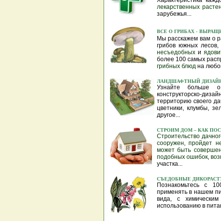
лекарственных расте
зарубежья...
ВСЕ О ГРИБАХ
-
ВЫРАЩИ
Мы расскажем вам о р
грибов южных лесов
несъедобных
и
ядови
более 100 самых расп
грибных блюд
на любой
ЛАНДШАФТНЫЙ ДИЗАЙ
Узнайте больше о
конструкторско-диз
территорию своего да
цветники, клумбы, з
другое...
СТРОИМ ДОМ
– КАК ПО
Строительство
дачно
сооружен
,
пройдет н
может
быть
соверше
подобных
ошибок
,
во
участка...
СЪЕДОБНЫЕ ДИКОРАСТ
Познакомьтесь с 10
применять в нашем пит
вида, с химически
использованию в питан