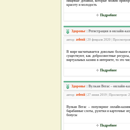
пищевые добавки, которые можно приобре
красоту и молодость
Подробнее
Здоровье
:
Регистрация в онлайн-каз
zelenii
автор:
| 20 февраля 2020 | Просмотров
В мире насчитывается довольно большое к
существуют, как добросовестные ресурсы,
виртуальных казино в интернете, то это чи
Подробнее
Здоровье
:
Вулкан Вегас – онлайн-к
zelenii
автор:
| 27 июня 2019 | Просмотров: 
Вулкан Вегас – популярное онлайн-казин
барабанные слоты, рулетки и карточные и
бонусы
Подробнее