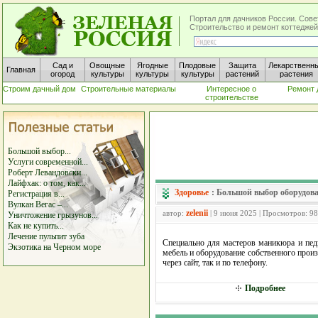
Портал для дачников России. Сове
Строительство и ремонт коттеджей
Сад и
Овощные
Ягодные
Плодовые
Защита
Лекарственн
Главная
огород
культуры
культуры
культуры
растений
растения
Строим дачный дом
Строительные материалы
Интересное о
Ремонт 
строительстве
Большой выбор...
Услуги современной...
Роберт Левандовски...
Лайфхак: о том, как...
Здоровье
:
Большой выбор оборудова
Регистрация в...
Вулкан Вегас –...
zelenii
автор:
| 9 июня 2025 | Просмотров: 9
Уничтожение грызунов...
Как не купить...
Лечение пульпит зуба
Специально для мастеров маникюра и пед
Экзотика на Черном море
мебель и оборудование собственного прои
через сайт, так и по телефону.
Подробнее