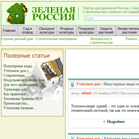
Портал для дачников России. Сове
Строительство и ремонт коттеджей
Сад и
Овощные
Ягодные
Плодовые
Защита
Лекарственн
Главная
огород
культуры
культуры
культуры
растений
растения
Строим дачный дом
Строительные материалы
Интересное о
Ремонт 
строительстве
Популярные виды...
Утепляем дом с...
Современные...
Модульная котельная цена
Утепляем дом
:
Популярные виды те
Для чего проводиться...
Термопара для...
zelenii
автор:
| 10 октября 2018 | Просмотров
Как правильно...
Топливные брикеты RUF
Преимущества...
Теплоизоляция зданий – это один из осно
Утепление балкона:...
отопительной системой, так как это помог
Подробнее
Утепляем дом
:
Утепляем дом с пом