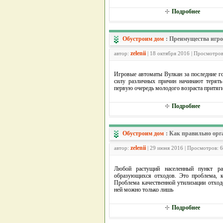
Подробнее
Обустроим дом
:
Преимущества игро
zelenii
автор:
| 18 октября 2016 | Просмотров
Игровые автоматы Вулкан за последние г
силу различных причин начинают терять
первую очередь молодого возраста притяги
Подробнее
Обустроим дом
:
Как правильно орга
zelenii
автор:
| 29 июня 2016 | Просмотров: 
Любой растущий населенный пункт ра
образующихся отходов. Это проблема, к
Проблема качественной утилизации отход
ней можно только лишь
Подробнее