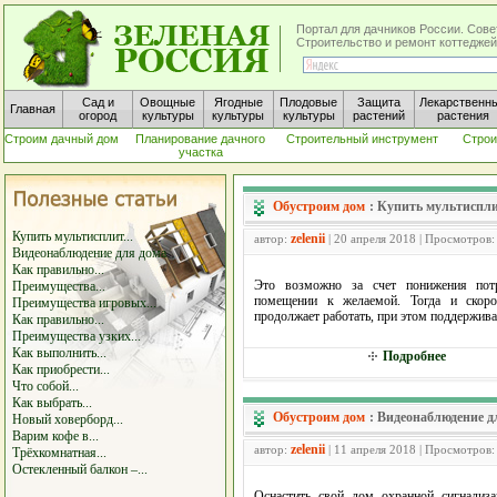
Портал для дачников России. Сове
Строительство и ремонт коттеджей
Сад и
Овощные
Ягодные
Плодовые
Защита
Лекарственн
Главная
огород
культуры
культуры
культуры
растений
растения
Строим дачный дом
Планирование дачного
Строительный инструмент
Строи
участка
Обустроим дом
:
Купить мультиспли
Купить мультисплит...
zelenii
автор:
| 20 апреля 2018 | Просмотров:
Видеонаблюдение для дома
Как правильно...
Это возможно за счет понижения потр
Преимущества...
помещении к желаемой. Тогда и скоро
Преимущества игровых...
продолжает работать, при этом поддержив
Как правильно...
Преимущества узких...
Как выполнить...
Подробнее
Как приобрести...
Что собой...
Как выбрать...
Обустроим дом
:
Видеонаблюдение д
Новый ховерборд...
Варим кофе в...
zelenii
автор:
| 11 апреля 2018 | Просмотров:
Трёхкомнатная...
Остекленный балкон –...
Оснастить свой дом охранной сигнализ