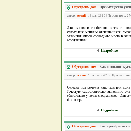
Обустроим дом
:
Преимущества узк
zelenii
автор:
| 19 мая 2016 | Просмотров: 27
Для экономии свободного места в доме
стиральные машины отличающиеся высок
занимают много свободного места в ван
сегодняшний
Подробнее
Обустроим дом
:
Как выполнить уст
zelenii
автор:
| 19 апреля 2016 | Просмотров:
Сегодня при ремонте квартиры или дома 
Зачастую самостоятельно выполнить эти
обязательно участие специалистов. Они с
без потери
Подробнее
Обустроим дом
:
Как приобрести фи