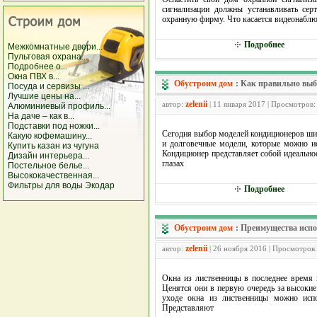
сигнализации должны устанавливать сер
охранную фирму. Что касается видеонаблюд
Подробнее
Межкомнатные двери...
Пультовая охрана...
Подробнее о...
Окна ПВХ в...
Обустроим дом
:
Как правильно выб
Посуда и сервизы ...
Лучшие цены на...
zelenii
автор:
| 11 января 2017 | Просмотров:
Алюминиевый профиль...
На даче – как в...
Подставки под ножки...
Сегодня выбор моделей кондиционеров ши
Какую кофемашину...
и долговечные модели, которые можно ис
Купить казан из чугуна
Кондиционер представляет собой идеальное
Дизайн интерьера...
глазах
Постельное белье...
Высококачественная...
Фильтры для воды Экодар
Подробнее
Обустроим дом
:
Преимущества испо
zelenii
автор:
| 26 ноября 2016 | Просмотров
Окна из лиственницы в последнее время 
Ценятся они в первую очередь за высокие
уходе окна из лиственницы можно испо
Представляют