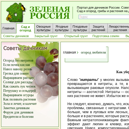
Портал для дачников России. Сове
Сад и огород, грибы и растения н
Овощные
Ягодные
Плодовые
Защита
Лекарственн
Сад и
Главная
культуры
культуры
культуры
растений
растения
огород
Советы дачников
Закрытый грунт
Открытый грунт
Подготовка семян
В
главная
огород любителя
Огород без нитратов
Если почва кислая
Навоз навозу рознь
Как убе
Грелка для семян
Выращиваем рассаду
Слово "
нитраты
" у многих вызыва
Солнце для рассады
превращаются в нитриты, а те, в
Как сажать лук чеснок
вызывающие раковые опухоли. Напо
Петрушку и сельдерей
нитриты — азотистой. Нитраты — осн
Выращиваем огурцы
них растение не живет. Избыток же 
Как поливать растения
Зола и лечит, и калечит
Не следует, конечно, думать, что, и
Заметки дачникам
проблемы, связанные с нитратами. 
больше, чем в луговых или лесных,
Форум для дачников
больше и в растениях, которые расту
Вредители
и
болезни
Важным нитратопонижающим факто
эффект дают люпин и клевер, из
цветения. Навоз, компостированны