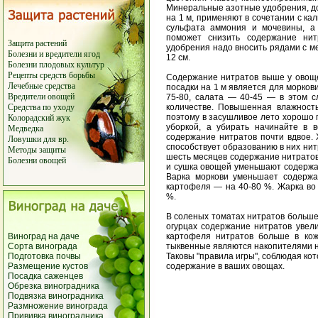
Минеральные азотные удобрения, до
на 1 м, применяют в сочетании с к
сульфата аммония и мочевины, а
поможет снизить содержание ни
Защита растений
удобрения надо вносить рядами с ме
Болезни и вредители ягод
12 см.
Болезни плодовых культур
Рецепты средств борьбы
Содержание нитратов выше у овоще
Лечебные средства
посадки на 1 м является для морков
Вредители овощей
75-80, салата — 40-45 — в этом 
Средства по уходу
количестве. Повышенная влажност
поэтому в засушливое лето хорошо 
Колорадский жук
уборкой, а убирать начинайте в 
Медведка
содержание нитратов почти вдвое.
Ловушки для вр.
способствует образованию в них нитр
Методы защиты
шесть месяцев содержание нитратов
Болезни овощей
и сушка овощей уменьшают содержан
Варка моркови уменьшает содержа
картофеля — на 40-80 %. Жарка во
%.
В соленых томатах нитратов больше,
огурцах содержание нитратов увели
Виноград на даче
картофеля нитратов больше в кож
Сорта винограда
тыквенные являются накопителями н
Подготовка почвы
Таковы "правила игры", соблюдая кот
Размещение кустов
содержание в ваших овощах.
Посадка саженцев
Обрезка виноградника
Подвязка виноградника
Размножение винограда
Прививка виноградника