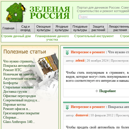
Портал для дачников России. Сове
Строительство и ремонт коттеджей
Сад и
Овощные
Ягодные
Плодовые
Защита
Лекарственн
Главная
огород
культуры
культуры
культуры
растений
растения
Строим дачный дом
Планирование дачного
Строительный инструмент
Строи
участка
Интересное о ремонте
:
Что нужно с
zelenii
автор:
| 26 ноября 2024 | Просмотров
Что нужно стримить,...
Покраска автомобиля
Ремонт HTC
Чтобы стать популярным в стриминге, в
Новичкам на заметку
видов, которые могут стать популярными в
Акустические системы
всего соответствует его интересам и навык
Ботфорты
Стиральные машины
Подробнее
Доставка грузов
Офисные перегородки
Современный подход к...
Паровые котлы
Интересное о ремонте
:
Покраска ав
Ремонт офисов в...
Грязезащитное покрытие
domovoi
автор:
| 10 февраля 2012 | Просмот
Сборные...
Glass Anthropos 140...
Чтобы продать свой автомобиль по более