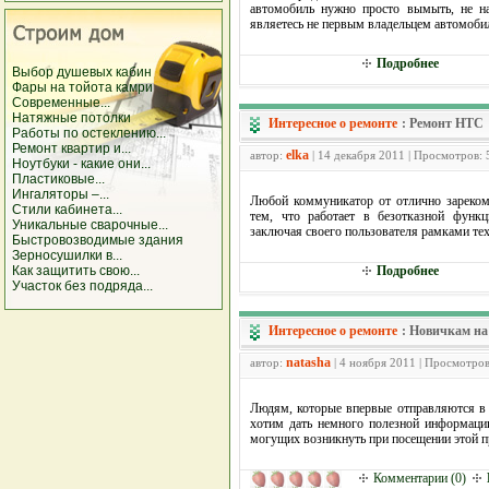
автомобиль нужно просто вымыть, не на
являетесь не первым владельцем автомоби
Подробнее
Выбор душевых кабин
Фары на тойота камри
Современные...
Натяжные потолки
Интересное о ремонте
:
Ремонт HTC
Работы по остеклению...
Ремонт квартир и...
elka
автор:
| 14 декабря 2011 | Просмотров:
Ноутбуки - какие они...
Пластиковые...
Ингаляторы –...
Любой коммуникатор от отлично зарекоме
Стили кабинета...
тем, что работает в безотказной функ
Уникальные сварочные...
заключая своего пользователя рамками те
Быстровозводимые здания
Зерносушилки в...
Как защитить свою...
Подробнее
Участок без подряда...
Интересное о ремонте
:
Новичкам на
natasha
автор:
| 4 ноября 2011 | Просмотров
Людям, которые впервые отправляются в 
хотим дать немного полезной информации
могущих возникнуть при посещении этой п
Комментарии (0)