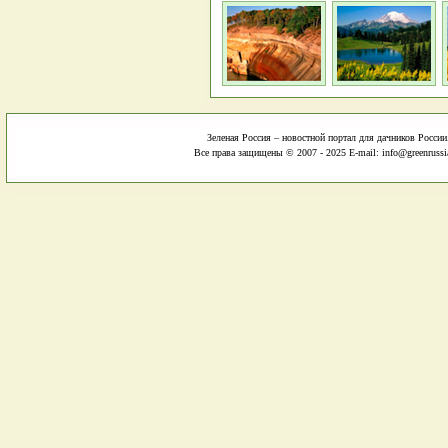
Зеленая Россия – новостной портал для дачников России
Все права защищены © 2007 - 2025 E-mail: info@greenrussi