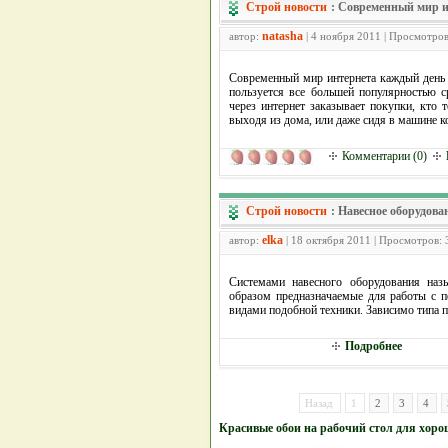
Строй новости
:
Современный мир и
natasha
автор:
| 4 ноября 2011 | Просмотров
Современный мир интернета каждый день 
пользуется все большей популярностью с
через интернет заказывает покупки, кто 
выходя из дома, или даже сидя в машине ко
Комментарии (0)
Строй новости
:
Навесное оборудова
elka
автор:
| 18 октября 2011 | Просмотров:
Системами навесного оборудования наз
образом предназначаемые для работы с 
видами подобной техники. Зависимо типа 
Подробнее
Назад
1
2
3
4
Красивые обои на рабочий стол для хоро