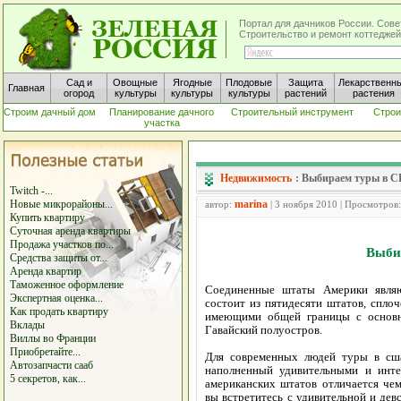
Портал для дачников России. Сове
Строительство и ремонт коттеджей
Сад и
Овощные
Ягодные
Плодовые
Защита
Лекарственн
Главная
огород
культуры
культуры
культуры
растений
растения
Строим дачный дом
Планирование дачного
Строительный инструмент
Строи
участка
Недвижимость
:
Выбираем туры в 
Twitch -...
Новые микрорайоны...
marina
автор:
| 3 ноября 2010 | Просмотров
Купить квартиру
Суточная аренда квартиры
Продажа участков по...
Выби
Средства защиты от...
Аренда квартир
Таможенное оформление
Соединенные штаты Америки явля
Экспертная оценка...
состоит из пятидесяти штатов, спло
Как продать квартиру
имеющими общей границы с основн
Вклады
Гавайский полуостров.
Виллы во Франции
Приобретайте...
Для современных людей туры в сш
Автозапчасти сааб
наполненный удивительными и инте
5 секретов, как...
американских штатов отличается че
вы встретитесь с удивительной и де