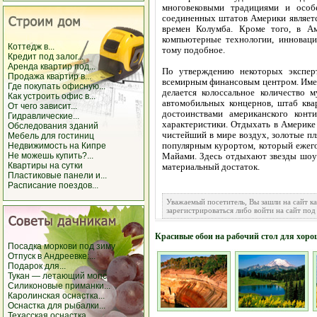
многовековыми традициями и особ
соединенных штатов Америки являетс
времен Колумба. Кроме того, в А
компьютерные технологии, инноваци
Коттедж в...
тому подобное.
Кредит под залог...
Аренда квартир под...
По утверждению некоторых эксперт
Продажа квартир в...
всемирным финансовым центром. Имен
Где покупать офисную...
делается колоссальное количество 
Как устроить офис в...
автомобильных концернов, штаб ква
От чего зависит...
достоинствами американского конти
Гидравлические...
характеристики. Отдыхать в Америке 
Обследования зданий
чистейший в мире воздух, золотые п
Мебель для гостиниц
популярным курортом, который ежего
Недвижимость на Кипре
Не можешь купить?...
Майами. Здесь отдыхают звезды шоу
Квартиры на сутки
материальный достаток.
Пластиковые панели и...
Расписание поездов...
Уважаемый посетитель, Вы зашли на сайт к
зарегистрироваться либо войти на сайт под
Красивые обои на рабочий стол для хоро
Посадка моркови под зиму
Отпуск в Андреевке:...
Подарок для...
Тукан — летающий мопс
Силиконовые приманки...
Каролинская оснастка...
Оснастка для рыбалки...
Техасская оснастка...