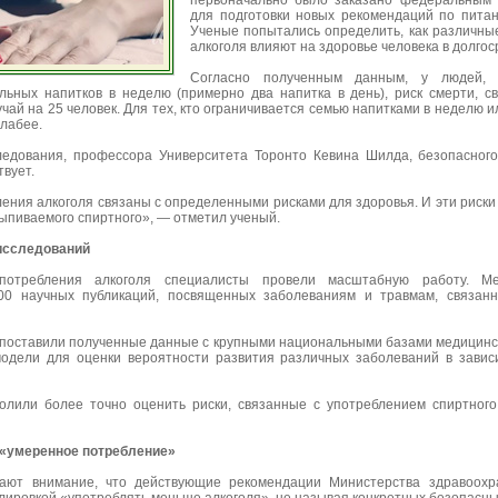
первоначально было заказано федеральным
для подготовки новых рекомендаций по пита
Ученые попытались определить, как различны
алкоголя влияют на здоровье человека в долгос
Согласно полученным данным, у людей, 
льных напитков в неделю (примерно два напитка в день), риск смерти, св
чай на 25 человек. Для тех, кто ограничивается семью напитками в неделю и
слабее.
ледования, профессора Университета Торонто Кевина Шилда, безопасног
твует.
ения алкоголя связаны с определенными рисками для здоровья. И эти риск
ыпиваемого спиртного», — отметил ученый.
исследований
потребления алкоголя специалисты провели масштабную работу. Ме
00 научных публикаций, посвященных заболеваниям и травмам, связан
опоставили полученные данные с крупными национальными базами медицинс
одели для оценки вероятности развития различных заболеваний в завис
олили более точно оценить риски, связанные с употреблением спиртног
е «умеренное потребление»
ают внимание, что действующие рекомендации Министерства здравоох