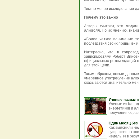
активность, наличие хроничес
Тем не менее исследование д
Почему это важно
Авторы считают, что людям
алкоголя. По их мнению, знан
«Более четкое понимание то
последствия своих привычек 
Интересно, что в сопрово
зависимостями Роберт Винсен
официальных рекомендаций по
для этой цели.
Таким образом, новые данные
умеренное употребление алко
оказываются значительно мен
Ученые назвали 
Ученые из Канад
энергетиков и а
получения серьез
Один месяц без
Как выяснили не
существенно пов
недель. И в рез