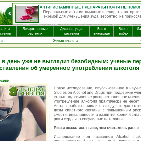
Однократная доза псилоцибина — психоактивного 
некоторых видах галлюциногенных грибов, — может 
мо...
ащита
Лекарственные
Дикорастущие
Все о
Все о
Л
стений
растения
растения
винограде
грибах
гия
Живая планета
 в день уже не выглядит безобидным: ученые п
ставления об умеренном употреблении алкоголя
 04:59
Новое исследование, опубликованное в научно
Studies on Alcohol and Drugs при поддержке уч
ставит под сомнение распространенное мнение
употребление алкоголя практически не несет 
Авторы работы пришли к выводу, что даже от
дозы спиртного связаны с повышенным рис
смерти, инвалидности и развития хронических
рак и сердечно-сосудистые патологии.
Риски оказались выше, чем считалось ранее
Исследование под названием Alcohol Inta