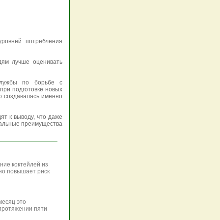
уровней потребления
дям лучше оценивать
службы по борьбе с
при подготовке новых
о создавалась именно
т к выводу, что даже
иальные преимущества
ние коктейлей из
ьно повышает риск
месяц это
 протяжении пяти