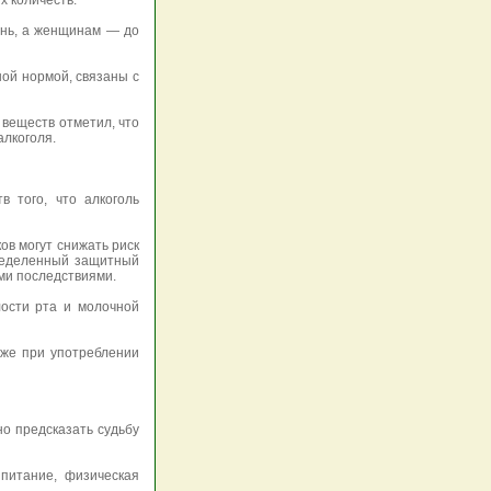
 количеств.
ень, а женщинам — до
ной нормой, связаны с
веществ отметил, что
алкоголя.
 того, что алкоголь
ов могут снижать риск
пределенный защитный
ми последствиями.
лости рта и молочной
аже при употреблении
о предсказать судьбу
 питание, физическая