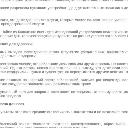
ировкой «употреблять меньше алкоголя», не называя конкретных безопасных
ации разрешали мужчинам употреблять до двух алкогольных напитков в д
ают, что даже два напитка в сутки, которые многие считают вполне умерен
 преждевременной смерти.
 Найми из Канадского института исследований употребления психоактивных 
первые дать количественную оценку рисков на разных уровнях потребления 
оголя для здоровья
ых выводов исследования стало отсутствие убедительных доказательств
действие на здоровье.
ествовало мнение, что небольшие дозы вина или других алкогольных напитк
ваний. Однако авторы нового анализа пришли к выводу, что даже если о
ни сердца или инсульта и существует, он перекрывается другими негативны
ние алкоголя на широкий спектр заболеваний, включая рак пищевода, по
ечно-сосудистые заболевания и различные виды травм.
о суммарный риск для здоровья превышает потенциальные преимущества д
ков в неделю.
иска для всех
зультаты отражают средние статистические показатели и не позволяют точн
болеваний влияют множество факторов: наследственность, образ жизни,