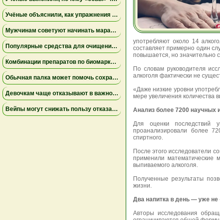
Учёные объяснили, как упражнения замедляют старение мышц
Мужчинам советуют начинать марафон медленнее
употребляют около 14 алкого
Популярные средства для очищения слизи не помогли пациентам на ИВЛ и могут повышать риск осложнений
составляет примерно один слу
повышается, но значительно 
Комбинации препаратов по биомаркерам помогли уменьшить устойчивую к лечению меланому
По словам руководителя исс
алкоголя фактически не сущес
Обычная палка может помочь сохранить равновесие
«Даже низкие уровни употребл
Девочкам чаще отказывают в важной защите после рождения
мере увеличения количества в
Вейпы могут снижать пользу отказа от сигарет
Анализ более 7200 научных 
Для оценки последствий у
проанализировали более 72
спиртного.
После этого исследователи с
применили математические м
выпиваемого алкоголя.
Полученные результаты позв
жизни.
Два напитка в день — уже н
Авторы исследования обращ