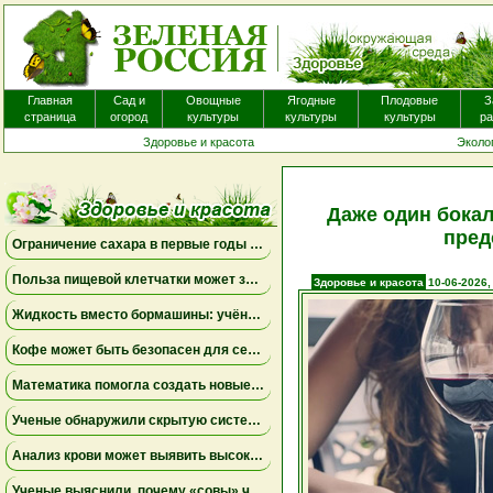
Главная
Сад и
Овощные
Ягодные
Плодовые
З
страница
огород
культуры
культуры
культуры
ра
Здоровье и красота
Эколо
Даже один бокал
пред
Ограничение сахара в первые годы жизни может снизить риск болезни Альцгеймера
Польза пищевой клетчатки может зависеть от конкретных бактерий в кишечнике
Здоровье и красота
10-06-2026,
Жидкость вместо бормашины: учёные подтвердили эффективность нового метода лечения детского кариеса
Кофе может быть безопасен для сердца, а энергетики — повышать риск аритмии
Математика помогла создать новые биомаркеры для прогнозирования рака молочной железы
Ученые обнаружили скрытую систему очистки в задней части глаза
Анализ крови может выявить высокий риск болезни Альцгеймера за десять лет до появления симптомов
Ученые выяснили, почему «совы» чаще набирают жир в области живота