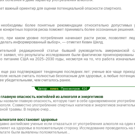
ких болезней и даже характер употребления алкоголя.
ает важный ориентир для оценки потенциальной опасности спиртного.
 необходимы более понятные рекомендации относительно допустимых 
ие конкретных порогов риска поможет принимать более осознанные решения.
го, при каком уровне потребления начинают расти риски, позволяет лю
и делать информированный выбор», — отметил Кевин Шилд.
дительной редакционной статье бывший руководитель американской 
т заявил, что результаты исследования были фактически проигнорированы 
 питанию США на 2025–2030 годы, несмотря на то, что работа изначальн
 еще раз подтверждают тенденцию последних лет: ученые все чаще приходя
голя нельзя считать полностью безопасным для здоровья, а любые потенц
ее убедительными, чем считалось ранее.
Автор:
news
Просмотров: 416
главную опасность коктейлей из алкоголя и энергетиков
ы назвали главную опасность, которую таит в себе одновременное употребле
лкоголя. Совместно употребление спиртных напитков и энергетиков значител
ной травмы. В первую очер...
 алкоголя восстановит здоровье
давно английские ученые если отказаться от употребления алкоголя на один 
лияет на здоровье в положительную сторону. Исследование проводилось на
ультате были выявлены положительные...