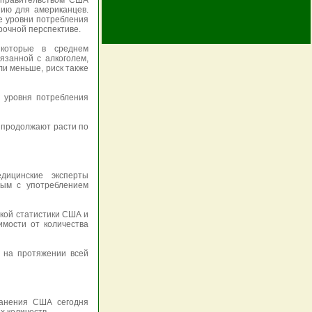
 правительством США
нию для американцев.
е уровни потребления
рочной перспективе.
которые в среднем
язанной с алкоголем,
ли меньше, риск также
о уровня потребления
и продолжают расти по
дицинские эксперты
ным с употреблением
кой статистики США и
имости от количества
о на протяжении всей
ранения США сегодня