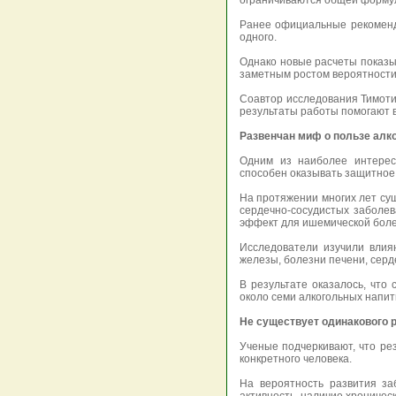
ограничиваются общей формул
Ранее официальные рекоменд
одного.
Однако новые расчеты показыв
заметным ростом вероятности
Соавтор исследования Тимоти
результаты работы помогают в
Развенчан миф о пользе алк
Одним из наиболее интересн
способен оказывать защитное 
На протяжении многих лет сущ
сердечно-сосудистых заболе
эффект для ишемической болез
Исследователи изучили влия
железы, болезни печени, серд
В результате оказалось, чт
около семи алкогольных напит
Не существует одинакового р
Ученые подчеркивают, что ре
конкретного человека.
На вероятность развития за