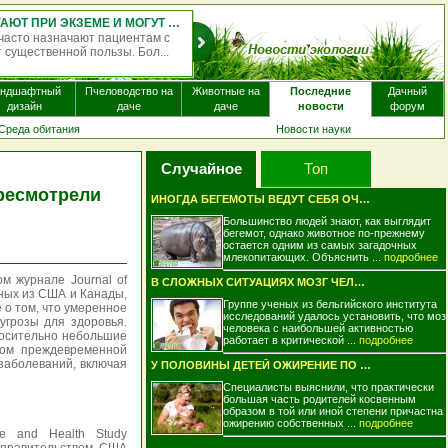
ОДНОКРАТНЫЙ ПРИЁМ ПСИЛОЦИБИНА МОЖЕТ МЕНЯТЬ РАБОТУ МОЗГА НА НЕСКОЛЬКО НЕДЕЛЬ
вещества, содержащегося в
вызывать изменения в работе
андшафтный
Пчеловодство на
Животные на
Последние
Дачный
дизайн
даче
даче
новости
форум
Среда обитания
Новости науки
Случайное
Топ
ересмотрели
ИНОГДА БЕГЕМОТЫ ВЕДУТ СЕБЯ ОЧЕНЬ НЕЭСТЕТ..
Большинство людей знают, как выглядит
бегемот, однако животное по-прежнему
остается одним из самых загадочных
млекопитающих. Объяснить ...
подробнее
м журнале Journal of
В СЛОЖНЫХ СИТУАЦИЯХ МОЗГ ЧЕЛОВЕКА РАБОТА..
еных из США и Канады,
Группе ученых из бельгийского института
 о том, что умеренное
исследований удалось установить, что моз
угрозы для здоровья.
человека с наибольшей активностью
носительно небольшие
работает в критической ...
подробнее
ком преждевременной
 заболеваний, включая
У ПОЛОВИНЫ ДЕТЕЙ ОЖИРЕНИЕ ПО ВИНЕ РОДИТЕ..
Специалисты выяснили, что практически
большая часть родителей косвенным
образом в той или иной степени причастна 
ожирению собственных ...
подробнее
ke and Health Study