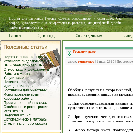
Портал для дачников России. Советы огородникам и садоводам. Сад
огород, дикорастущие и лекарственные растения, ландшафтный дизайн,
грибы и цветы на даче.
Главная
Сад и огород
Советы дачникам
Ландш
Ремонт в доме
Нержавеющий лист aisi 430
Установка видеодомофонов
romasenco
автор:
| 1 июля 2010 | Просмотро
Выбираем принтер HP
Отмостка для фундамента
Работа в Москве
Услуги такси
Новинка lamella mat
Идея для бизнеса
Обобщая результаты теоретической,
Гостиницы для животных
производственных запасов на предпр
Использование воды
Курсовые работы
Промышленный пылесос
1. При совершенствовании анализа п
Особенности регистрации
существенно влияют на содержание и 
Web design
Водоснабжение
2. При изучении методологических
Ортопедические матрасы
значение определение экономической 
Стеклянные перегородки
3. Выбор метода учета производст