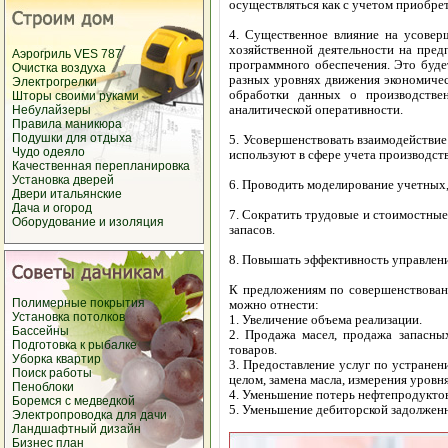
осуществляться как с учетом приобре
4. Существенное влияние на усовер
хозяйственной деятельности на пред
Аэрогриль VES 787
программного обеспечения. Это буде
Очистка воздуха
разных уровнях движения экономичес
Электрогрелки
обработки данных о производстве
Шторы своими руками
аналитической оперативности.
Небулайзеры
Правила маникюра
Подушки для отдыха
5. Усовершенствовать взаимодействи
Чудо одеяло
используют в сфере учета производс
Качественная перепланировка
Установка дверей
6. Проводить моделирование учетных,
Двери итальянские
Дача и огород
7. Сократить трудовые и стоимостные
Оборудование и изоляция
запасов.
8. Повышать эффективность управлен
К предложениям по совершенствован
Полимерные покрытия
можно отнести:
Установка потолков
1. Увеличение объема реализации.
Бассейны
2. Продажа масел, продажа запасны
Подготовка к рыбалке
товаров.
Уборка квартир
3. Предоставление услуг по устранен
Поиск работы
целом, замена масла, измерения уровня
Пеноблоки
4. Уменьшение потерь нефтепродуктов 
Боремся с медведкой
5. Уменьшение дебиторской задолженно
Электропроводка для дачи
Ландшафтный дизайн
Бизнес план