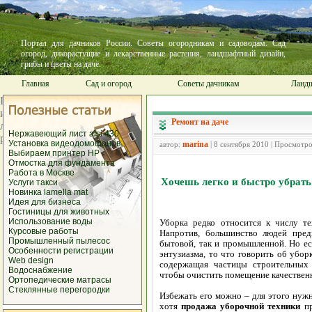
Портал для дачников России. Советы огородникам и садоводам. Сад
огород, дикорастущие и лекарственные растения, ландшафтный дизайн,
грибы и цветы на даче.
Главная
Сад и огород
Советы дачникам
Ландш
Ремонт на даче
Нержавеющий лист aisi 430
Установка видеодомофонов
marina
автор:
| 8 сентября 2010 | Просмотр
Выбираем принтер HP
Отмостка для фундамента
Работа в Москве
Хочешь легко и быстро убрат
Услуги такси
Новинка lamella mat
Идея для бизнеса
Гостиницы для животных
Использование воды
Уборка редко относится к числу те
Курсовые работы
Напротив, большинство людей пред
Промышленный пылесос
бытовой, так и промышленной. Но ес
Особенности регистрации
энтузиазма, то что говорить об убо
Web design
содержащая частицы строительных 
Водоснабжение
чтобы очистить помещение качественн
Ортопедические матрасы
Стеклянные перегородки
Избежать его можно – для этого нуж
хотя
продажа уборочной техники
пр