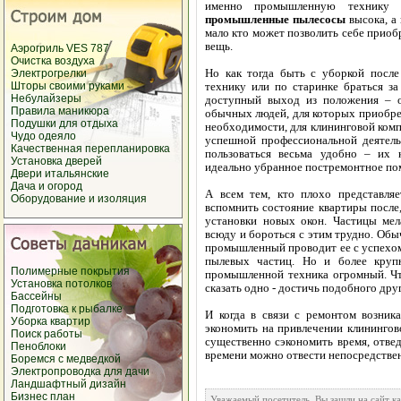
именно промышленную технику 
промышленные пылесосы
высока, а 
мало кто может позволить себе прио
вещь.
Аэрогриль VES 787
Очистка воздуха
Но как тогда быть с уборкой посл
Электрогрелки
Шторы своими руками
технику или по старинке браться за
Небулайзеры
доступный выход из положения – о
Правила маникюра
обычных людей, для которых приобр
Подушки для отдыха
необходимости, для клининговой комп
Чудо одеяло
успешной профессиональной деятель
Качественная перепланировка
пользоваться весьма удобно – их
Установка дверей
идеально убранное постремонтное пом
Двери итальянские
Дача и огород
А всем тем, кто плохо представляе
Оборудование и изоляция
вспомнить состояние квартиры после
установки новых окон. Частицы ме
всюду и бороться с этим трудно. Обы
промышленный проводит ее с успехом
пылевых частиц. Но и более круп
Полимерные покрытия
промышленной техника огромный. Что
Установка потолков
сказать одно - достичь подобного др
Бассейны
Подготовка к рыбалке
И когда в связи с ремонтом возник
Уборка квартир
экономить на привлечении клининго
Поиск работы
существенно сэкономить время, отвед
Пеноблоки
времени можно отвести непосредствен
Боремся с медведкой
Электропроводка для дачи
Ландшафтный дизайн
Бизнес план
Уважаемый посетитель, Вы зашли на сайт к