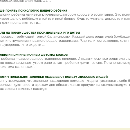
опросах воспитания малыша ...
чше понять психологию вашего ребёнка
логии ребёнка является ключевым фактором хорошего воспитания. Это пон
 имеет дело с ребёнком в той или иной форме, будь то учитель, доктор или па
 дети проявляют тот и...
али на преимущества произвольных игр детей
процесс, требующий тонкой балансировки. Каждый день родителей бомбард
и инструкциями и разного рода страшилками. Родители, естественно, хотят
ь уверенны, что их дети ...
овили причины ночных детских криков
 ребенка – самое распространенное явление. И практически все родители ст
ш плохо засыпает, утром рано встает, ребенок кричит во сне. По мнению мед
 система маленьких...
логи утверждают деревья оказывают пользу здоровью людей
оги утверждают, что зеленые насаждения помогают людям чувствовать себя 
рекомендуют внести в режим дня обязательные прогулки на свежем воздухе,
ах и зонах зеленых насажде...