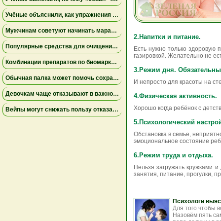
Учёные объяснили, как упражнения замедляют старение мышц
Мужчинам советуют начинать марафон медленнее
2.Напитки и питание.
Популярные средства для очищения слизи не помогли пациентам на ИВЛ и могут повышать риск осложнений
Есть нужно только здоровую 
газировкой. Желательно не ес
Комбинации препаратов по биомаркерам помогли уменьшить устойчивую к лечению меланому
3.Режим дня. Обязательны
Обычная палка может помочь сохранить равновесие
И непросто для красоты на ст
Девочкам чаще отказывают в важной защите после рождения
4.Физическая активность.
Хорошо когда ребёнок с детст
Вейпы могут снижать пользу отказа от сигарет
5.Психологический настрой
Обстановка в семье, неприятн
эмоциональное состояние ребё
6.Режим труда и отдыха.
Нельзя загружать кружками и
занятия, питание, прогулки, п
Психологи выяс
Для того чтобы 
Назовём пять са