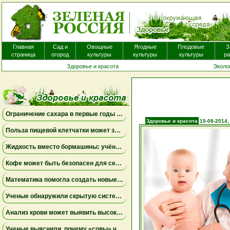
Пероральные антигистаминные преп
экземой для уменьшения зуда, вероя
Главная
Сад и
Овощные
Ягодные
Плодовые
З
страница
огород
культуры
культуры
культуры
ра
Здоровье и красота
Эколо
Ограничение сахара в первые годы жизни может снизить риск болезни Альцгеймера
Здоровье и красота
15-08-2014,
Польза пищевой клетчатки может зависеть от конкретных бактерий в кишечнике
Жидкость вместо бормашины: учёные подтвердили эффективность нового метода лечения детского кариеса
Кофе может быть безопасен для сердца, а энергетики — повышать риск аритмии
Математика помогла создать новые биомаркеры для прогнозирования рака молочной железы
Ученые обнаружили скрытую систему очистки в задней части глаза
Анализ крови может выявить высокий риск болезни Альцгеймера за десять лет до появления симптомов
Ученые выяснили, почему «совы» чаще набирают жир в области живота