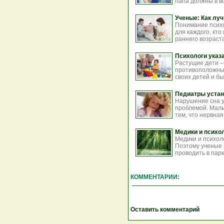
папа должны в в
Ученые: Как лу
Понимание психо
для каждого, кто
раннего возраста
Психологи указ
Растущие дети –
противоположным
своих детей и быт
Педиатры устан
Нарушение сна у
проблемой. Малы
тем, что нервная
Медики и психо
Медики и психол
Поэтому ученые 
проводить в парк
КОММЕНТАРИИ:
Оставить комментарий