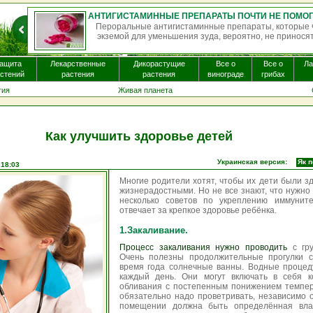
АНТИГИСТАМИННЫЕ ПРЕПАРАТЫ ПОЧТИ НЕ ПОМОГАЮТ ПРИ ЭКЗЕМЕ И МОГУТ ВЫЗЫВАТЬ ПОБОЧНЫЕ ЭФФЕКТЫ
араты, которые часто назначают пациентам с
Однократн
тно, не приносят существенной пользы. Бол...
некоторых 
ащита
Лекарственные
Дикорастущие
Все о
Все о
Л
стений
растения
растения
винограде
грибах
гия
Живая планета
Как улучшить здоровье детей
Украинская версия:
Як п
 18:03
Многие родители хотят, чтобы их дети были з
жизнерадостными. Но не все знают, что нужно 
несколько советов по укреплению иммунит
отвечает за крепкое здоровье ребёнка.
1.Закаливание.
Процесс закаливания нужно проводить
с гру
Очень полезны продолжительные прогулки с
время года солнечные ванны. Водные процед
каждый день. Они могут включать в себя 
обливания с постепенным понижением темпер
обязательно надо проветривать, независимо о
помещении должна быть определённая влаж