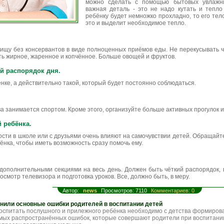
можно сделать с помощью бытовых увлажн
важная деталь - это не надо кутать и тепло
ребёнку будет немножко прохладно, то его тел
это и выделит необходимое тепло.
пищу без консервантов в виде полноценных приёмов еды. Не перекусывать 
ть жирное, жаренное и копчённое. Больше овощей и фруктов.
й распорядок дня.
енке, а действительно такой, который будет постоянно соблюдаться.
ва занимается спортом. Кроме этого, организуйте больше активных прогулок и
 ребёнка.
ости в школе или с друзьями очень влияют на самочувствии детей. Обращай
нка, чтобы иметь возможность сразу помочь ему.
 дополнительными секциями на весь день. Должен быть чёткий распорядок, 
росмотр телевизора и подготовка уроков. Все, должно быть, в меру.
Автор:
news
Просмотров: 7110
Комментариев: 0
нили основные ошибки родителей в воспитании детей
воспитать послушного и прилежного ребёнка необходимо с детства формирова
мых распространённых ошибок, которые совершают родители при воспитании