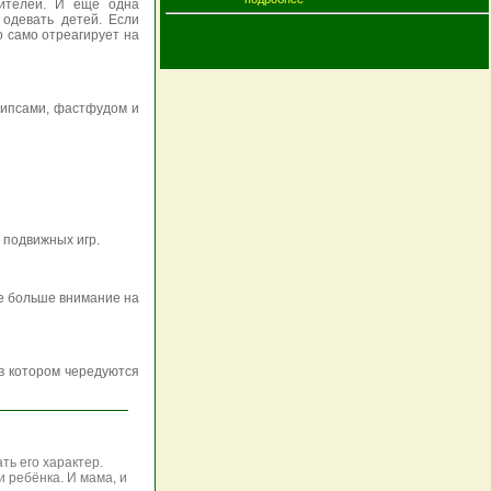
ителей. И ещё одна
 одевать детей. Если
о само отреагирует на
чипсами, фастфудом и
 подвижных игр.
те больше внимание на
в котором чередуются
ть его характер.
 ребёнка. И мама, и