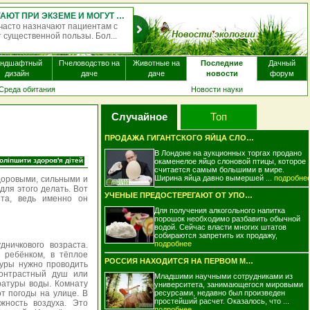
ОДНОКРАТНЫЙ ПРИЁМ ПСИЛОЦИБИНА МОЖЕТ МЕНЯТЬ РАБОТУ МОЗГА НА НЕСКОЛЬКО НЕДЕЛЬ
ая доза псилоцибина — психоактивного вещества, содержащегося в
видах галлюциногенных грибов, — может вызывать изменения в работе
мо...
андшафтный
Пчеловодство на
Животные на
Последние
Дачный
дизайн
даче
даче
новости
форум
Среда обитания
Новости науки
Случайное
Топ
ПРОДАЖА ГИГАНТСКОГО ЯЙЦА СЛОНОВОЙ ПТИЦЫ ..
В Лондоне на аукционных торгах продано
оліпшити здоров'я дітей
окаменелое яйцо слоновой птицы, которое
считается самым большими в мире.
Ширина яйца давно вымершей ...
подробне
доровыми, сильными и
для этого делать. Вот
УЧЕНЫЕ ПРЕДОСТЕРЕГАЮТ ОТ УПОТРЕБЛЕНИЯ ПО..
ета, ведь именно он
Для получения алкогольного напитка
порошок необходимо разбавить обычной
водой. Сейчас власти многих штатов
собираются запретить их продажу,
подробнее
дничкового возраста.
 ребёнком, в тёплое
РОССИЯ НАХОДИТСЯ НА ПЕРВОМ МЕСТЕ ПО УНИЧ..
уры нужно проводить
контрастный душ или
Младшими научными сотрудниками из
атуры воды. Комнату
университета, занимающегося мировыми
т погоды на улице. В
ресурсами, недавно был произведен
простейший расчет. Оказалось, что ...
ность воздуха. Это
подробнее