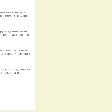
имание необходимо
па и мама. С самого
ируют диаметрально
 сделать лучшее для
алкиваются с такой
иков, это объясняется
бодрыми и здоровыми.
 которые нужно