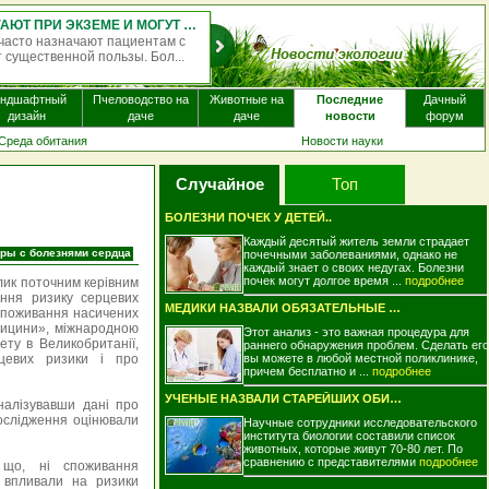
АНТИГИСТАМИННЫЕ ПРЕПАРАТЫ ПОЧТИ НЕ ПОМОГАЮТ ПРИ ЭКЗЕМЕ И МОГУТ ВЫЗЫВАТЬ ПОБОЧНЫЕ ЭФФЕКТЫ
 пациентам с
Однократная доза псилоцибина — психоакт
льзы. Бол...
некоторых видах галлюциногенных грибов, —
мо...
андшафтный
Пчеловодство на
Животные на
Последние
Дачный
дизайн
даче
даче
новости
форум
Среда обитания
Новости науки
Случайное
Топ
я
БОЛЕЗНИ ПОЧЕК У ДЕТЕЙ..
Каждый десятый житель земли страдает
ы с болезнями сердца
почечными заболеваниями, однако не
каждый знает о своих недугах. Болезни
почек могут долгое время ...
подробнее
лик поточним керівним
ння ризику серцевих
МЕДИКИ НАЗВАЛИ ОБЯЗАТЕЛЬНЫЕ ЕЖЕГОДНЫЕ ОБ..
споживання насичених
едицини», міжнародною
Этот анализ - это важная процедура для
ету в Великобританії,
раннего обнаружения проблем. Сделать его
цевих ризики і про
вы можете в любой местной поликлинике,
причем бесплатно и ...
подробнее
УЧЕНЫЕ НАЗВАЛИ СТАРЕЙШИХ ОБИТАТЕЛЕЙ ЗЕМЛ..
налізувавши дані про
дослідження оцінювали
Научные сотрудники исследовательского
института биологии составили список
животных, которые живут 70-80 лет. По
сравнению с представителями
подробнее
, що, ні споживання
е впливали на ризики