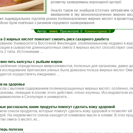
розвитку захворювань коронарної артерії.
Аналіз також не знайшов істотних зв'язків між
вживанням в їжу мононенасичених жирних кисл
ні індивідуальних підтипів різних поліненасичених жирних кислот в кровотоці
дійсно були пов'язані з ризиком серцевого захворювання.
Автор:
news
Просмотров: 0
Комментариев: 0
а-3 жирных кислот помогает снизить риск сахарного диабета
ованию Университета Восточной Финляндии, опубликованному недавно в журн
рации в сыворотке длинноцепочных омега-3 жирных кислот способствуют сн
а 2 типа. Источниками ...
евно пить капсулы с рыбьим жиром
ребление определенных микроэлементов, полезных для организма, давно д
м исследовании британских ученых была доказана польза жирных кислот Оме
дуется осуществлять ежедневно ...
в на здоровье
сла с высоким содержанием полиненасыщенных жирных кислот, особенно, ом
ханизмы, лежащие в основе этого действия, плохо изучены. Исследователи из
рмакологии в Селлуларе и университе...
ные рассказали, какие продукты помогут сделать кожу здоровой
или список продуктов, которые помогут сделать кожу здоровой и позволят ей
дой. На первом месте списка находится оливковое масло и оливки. В этих пр
во омега-3 кислот, ко...
перь полезна