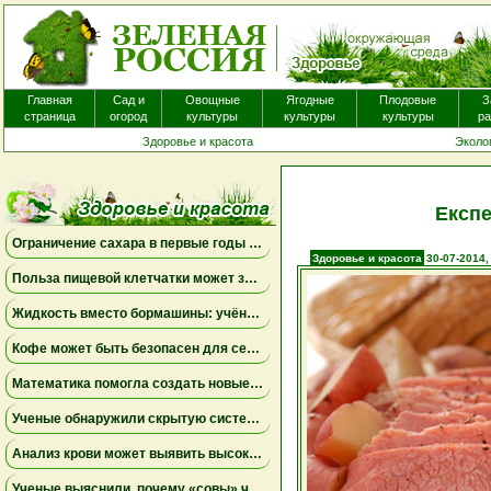
Главная
Сад и
Овощные
Ягодные
Плодовые
З
страница
огород
культуры
культуры
культуры
ра
Здоровье и красота
Эколо
Експе
Ограничение сахара в первые годы жизни может снизить риск болезни Альцгеймера
Здоровье и красота
30-07-2014,
Польза пищевой клетчатки может зависеть от конкретных бактерий в кишечнике
Жидкость вместо бормашины: учёные подтвердили эффективность нового метода лечения детского кариеса
Кофе может быть безопасен для сердца, а энергетики — повышать риск аритмии
Математика помогла создать новые биомаркеры для прогнозирования рака молочной железы
Ученые обнаружили скрытую систему очистки в задней части глаза
Анализ крови может выявить высокий риск болезни Альцгеймера за десять лет до появления симптомов
Ученые выяснили, почему «совы» чаще набирают жир в области живота