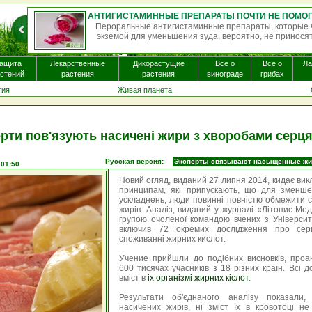
Пероральные антигистаминные препараты, которые часто назначают
экземой для уменьшения зуда, вероятно, не приносят существенной по
ащита
Лекарственные
Дикорастущие
Все о
Все о
Л
стений
растения
растения
винограде
грибах
гия
Живая планета
рти пов'язують насичені жири з хворобами серц
Русская версия:
Эксперты связывают насыщенные жир
 01:50
Новий огляд, виданий 27 липня 2014, кидає вик
принципам, які припускають, що для зменше
ускладнень, люди повинні повністю обмежити 
жирів. Аналіз, виданий у журналі «Літопис М
групою очоленої командою вчених з Університ
включив 72 окремих дослідження про сер
споживанні жирних кислот.
Учение прийшли до подібних висновків, проа
600 тисячах учасників з 18 різних країн. Всі 
вміст в
іх організмі жирних кіслот
.
Результати об'єднаного аналізу показали
насичених жирів, ні зміст їх в кровотоці н