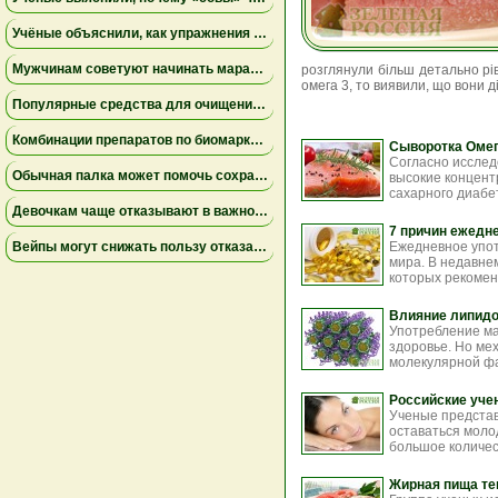
Учёные объяснили, как упражнения замедляют старение мышц
Мужчинам советуют начинать марафон медленнее
розглянули більш детально рів
омега 3, то виявили, що вони 
Популярные средства для очищения слизи не помогли пациентам на ИВЛ и могут повышать риск осложнений
Комбинации препаратов по биомаркерам помогли уменьшить устойчивую к лечению меланому
Сыворотка Омег
Согласно исслед
Обычная палка может помочь сохранить равновесие
высокие концент
сахарного диабет
Девочкам чаще отказывают в важной защите после рождения
7 причин ежедн
Вейпы могут снижать пользу отказа от сигарет
Ежедневное упот
мира. В недавне
которых рекомен
Влияние липидо
Употребление ма
здоровье. Но ме
молекулярной фа
Российские уче
Ученые представ
оставаться моло
большое количест
Жирная пища те