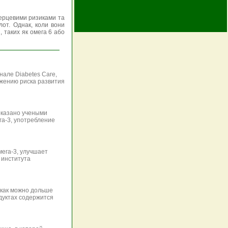
 серцевими ризиками та
от. Однак, коли вони
, таких як омега 6 або
але Diabetes Care,
ижению риска развития
оказано учеными
га-3, употребление
ега-3, улучшает
 института
 как можно дольше
одуктах содержится