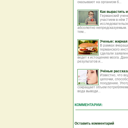
оказывают на организм б...
Как вырастить 
Германский учен
участием в нём 
исследовательск
абсолютно непредсказуемым. 
тем...
Ученые: жирная
В рамках вчераш
германского инс
сделали заявлен
ведет к истощению мозга. Дан
результатов и...
Учёные рассказа
Известно, что в
цепочки, способ
похудению. Упот
сокращает объем потребляемых
вода выводи...
КОММЕНТАРИИ:
Оставить комментарий