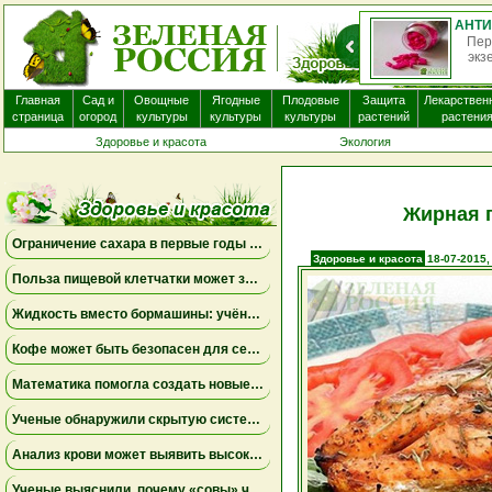
Пер
экз
Главная
Сад и
Овощные
Ягодные
Плодовые
Защита
Лекарствен
страница
огород
культуры
культуры
культуры
растений
растени
Здоровье и красота
Экология
Жирная 
Ограничение сахара в первые годы жизни может снизить риск болезни Альцгеймера
Здоровье и красота
18-07-2015,
Польза пищевой клетчатки может зависеть от конкретных бактерий в кишечнике
Жидкость вместо бормашины: учёные подтвердили эффективность нового метода лечения детского кариеса
Кофе может быть безопасен для сердца, а энергетики — повышать риск аритмии
Математика помогла создать новые биомаркеры для прогнозирования рака молочной железы
Ученые обнаружили скрытую систему очистки в задней части глаза
Анализ крови может выявить высокий риск болезни Альцгеймера за десять лет до появления симптомов
Ученые выяснили, почему «совы» чаще набирают жир в области живота