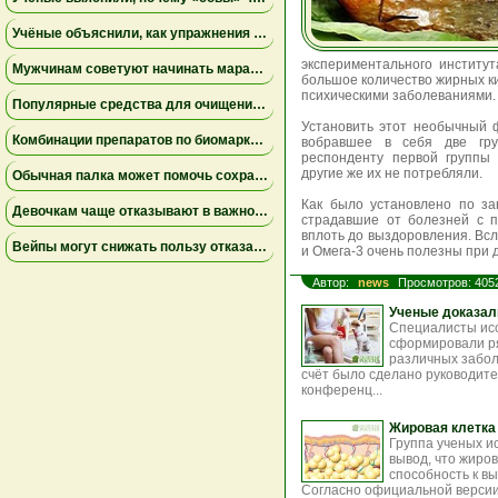
Учёные объяснили, как упражнения замедляют старение мышц
экспериментального институт
Мужчинам советуют начинать марафон медленнее
большое количество жирных ки
психическими заболеваниями.
Популярные средства для очищения слизи не помогли пациентам на ИВЛ и могут повышать риск осложнений
Установить этот необычный 
Комбинации препаратов по биомаркерам помогли уменьшить устойчивую к лечению меланому
вобравшее в себя две гру
респонденту первой группы
другие же их не потребляли.
Обычная палка может помочь сохранить равновесие
Как было установлено по за
Девочкам чаще отказывают в важной защите после рождения
страдавшие от болезней с п
вплоть до выздоровления. Всл
Вейпы могут снижать пользу отказа от сигарет
и Омега-3 очень полезны при 
Автор:
news
Просмотров: 405
Ученые доказал
Специалисты исс
сформировали р
различных забол
счёт было сделано руководите
конференц...
Жировая клетка
Группа ученых и
вывод, что жиров
способность к в
Согласно официальной версии