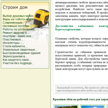
антикоррозионных свойств проволока габи
низкого давления, чем дополнительно за
воздействия. Наиболее часто такая про
морских и океанских побережий. В проце
Выбор душевых кабин
заполнены камнем, через некоторое время
Фары на тойота камри
конструкцию консолидированной и моноли
Современные...
Достоинства габионных конст
Натяжные потолки
берегоукрепление.
Работы по остеклению...
Ремонт квартир и...
Ноутбуки - какие они...
Основные свойства, которые всецело опра
Пластиковые...
высокая степень водонепроницаемости
Ингаляторы –...
материалы могут повысить ее), гибкость к
Стили кабинета...
Уникальные сварочные...
Строительство из габионов привноси
Быстровозводимые здания
искусственных примесей, со временем та
Зерносушилки в...
береговой линии. Для обустройства таких
Как защитить свою...
бережет природу, а габионная система не 
Участок без подряда...
рассматривать особо мощные природные к
такие конструкции могут прослужить не мен
Уважаемый посетитель, Вы зашли на сайт к
зарегистрироваться либо войти на сайт под
Красивые обои на рабочий стол для хоро