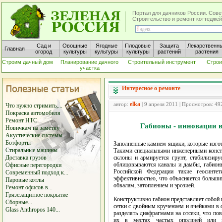
Портал для дачников России. Сове
Строительство и ремонт коттеджей
Сад и
Овощные
Ягодные
Плодовые
Защита
Лекарственн
Главная
огород
культуры
культуры
культуры
растений
растения
Строим дачный дом
Планирование дачного
Строительный инструмент
Строи
участка
Интересное о ремонте
elka
автор:
| 9 апреля 2011 | Просмотров: 49
Что нужно стримить,...
Покраска автомобиля
Ремонт HTC
Габионы - инновации в
Новичкам на заметку
Акустические системы
Ботфорты
Заполненные камнем ящики, которые изгот
Стиральные машины
Такими специальными инженерными констр
Доставка грузов
склоны и армируется грунт, стабилизиру
облицовываются каналы и дамбы, габионы
Офисные перегородки
Российской Федерации такие геосинте
Современный подход к...
эффективностью, что объясняется больши
Паровые котлы
обвалам, затоплением и эрозией.
Ремонт офисов в...
Грязезащитное покрытие
Конструктивно габион представляет собой 
Сборные...
сетки с двойным кручением и ячейками в 
Glass Anthropos 140...
разделять диафрагмами на отсеки, что по
их в местах частых оползней или в