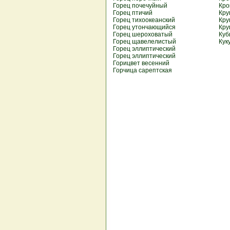
Горец почечуйный
Кро
Горец птичий
Кру
Горец тихоокеанский
Кру
Горец утончающийся
Кру
Горец шероховатый
Куб
Горец щавелелистый
Кук
Горец эллиптический
Горец эллиптический
Горицвет весенний
Горчица сарептская