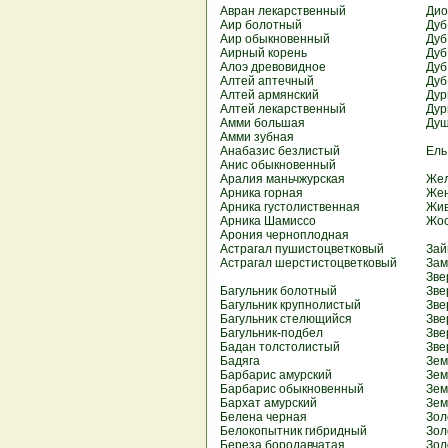
Авран лекарственный
Дио
Аир болотный
Дуб
Аир обыкновенный
Дуб
Аирный корень
Дуб
Алоэ древовидное
Дуб
Алтей аптечный
Дуб
Алтей армянский
Дур
Алтей лекарственный
Дур
Амми большая
Душ
Амми зубная
Анабазис безлистый
Ель
Анис обыкновенный
Аралия маньчжурская
Жел
Арника горная
Же
Арника густолиственная
Жив
Арника Шамиссо
Жос
Арония черноплодная
Астрагал пушистоцветковый
Зай
Астрагал шерстистоцветковый
Зам
Зве
Багульник болотный
Зве
Багульник крупнолистый
Зве
Багульник стелющийся
Зве
Багульник-подбел
Зве
Бадан толстолистый
Зве
Бадяга
Зем
Барбарис амурский
Зем
Барбарис обыкновенный
Зем
Бархат амурский
Зем
Белена черная
Зол
Белокопытник гибридный
Зол
Береза бородавчатая
Зол