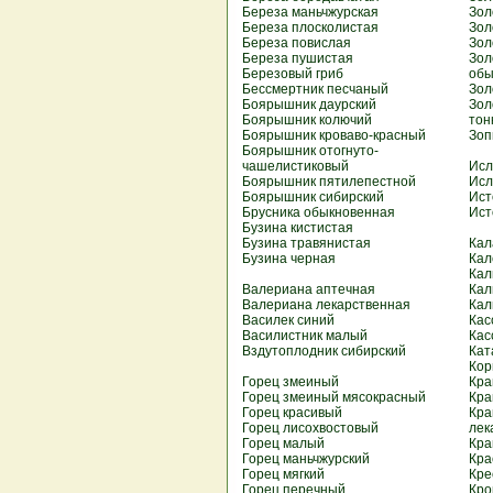
Береза маньчжурская
Зол
Береза плосколистая
Зол
Береза повислая
Зол
Береза пушистая
Зол
Березовый гриб
обы
Бессмертник песчаный
Зол
Боярышник даурский
Зол
Боярышник колючий
тон
Боярышник кроваво-красный
Зоп
Боярышник отогнуто-
чашелистиковый
Исл
Боярышник пятилепестной
Исл
Боярышник сибирский
Ист
Брусника обыкновенная
Ист
Бузина кистистая
Бузина травянистая
Кал
Бузина черная
Кал
Кал
Валериана аптечная
Кал
Валериана лекарственная
Кал
Василек синий
Кас
Василистник малый
Кас
Вздутоплодник сибирский
Кат
Кор
Горец змеиный
Кра
Горец змеиный мясокрасный
Кра
Горец красивый
Кра
Горец лисохвостовый
лек
Горец малый
Кра
Горец маньчжурский
Кра
Горец мягкий
Кре
Горец перечный
Кро