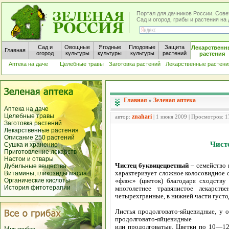
Портал для дачников России. Сове
Сад и огород, грибы и растения н
Сад и
Овощные
Ягодные
Плодовые
Защита
Лекарственн
Главная
огород
культуры
культуры
культуры
растений
растения
Аптека на даче
Целебные травы
Заготовка растений
Лекарственные растени
Главная
Зеленая аптека
»
Аптека на даче
Целебные травы
znahari
автор:
| 1 июня 2009 | Просмотров: 
Заготовка растений
Лекарственные растения
Описание 250 растений
Чист
Сушка и хранение
Приготовление лекарств
Настои и отвары
Чистец буквицецветный
– семейство 
Дубильные вещества
характеризует сложное колосовидное с
Витамины, гликозиды масла
Органические кислоты
«флос» (цветок) благодаря сходству
История фитотерапии
многолетнее травянистое лекарс
четырехгранные, в нижней части густ
Листья продолговато-яйцевидные, у о
продолговато-яйцевидные
или продолговатые. Цветки по 10—12