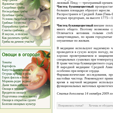
Мир грибов
лиловый. Плод — трехгранный орешек с
Ядовитые грибы
Чистец буквицецветный
произрастае
Съедобные грибы
больших площадях образует заросли.
Несъедобные грибы
Распространен в Средней Азии (Тянь-
Целебные грибы
вторых предгорьях, на высоте 1775—1
Условно съедобные грибы
Грибные богатства
Чистец буквицецветный
внешне похож
Переработка грибов
много общего. Поэтому возможны слу
Советы грибнику
Отличается котовник голыми стеб
И вкусно, и полезно
ланцетовидных, по краям городчатые 
Как различать грибы
опушенные по жилкам.
Грибы на дачном участке
В медицине используют надземную ча
проводится в сухую ясную погоду, п
хорошо проветриваемом и защищенно
специальных сушилках при температур
Томаты
В траве чистеца буквицецветного соде
Картофель
В народной медицине Средней Азии н
Капуста белокочанная
особенно при неврозе сердца.
Огурцы
арбузы
и
репа
Фармакологические исследования, п
Горох
фасоль
и
бобы
настойки чистеца. Рекомендуют прин
Морковь
редис
редька
время в научной медицине использу
Дыня
тыква
кабачок
функциональных маточных кровотечен
Овощи в теплице
Вредители овощей
Статья дополнена 14 октября 2009 г
Подготовка семян к посеву
Овощи в открытом грунте
Болезни овощных культур
Понравилась статья? Хочешь ее обсуд