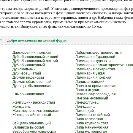
 травы плоды моркови дикой. Учитывая разновременность прохождения фаз раз
центрального зонтика находится в фазе начала восковой спелости, а плоды зон
, основные компоненты которого— гераниол, пинен и др. Найдены также флав
в состав препарата «уролесан», применяемого при мочекаменной и желчно-
лециститах. Выпускается во флаконах-капельницах по 15 мл.
Добро пожаловать на дачный форум
ить?
Диоскорея ниппонская
Лабазник шестилепестный
Дуб обыкновенный зимний
Ламинария Гурьяновой
Дуб обыкновенный летний
Ламинария курчавая
Дуб обыкновенный
Ламинария пальчаторассеченная
Дуб скальный
Ламинария сахаристая
Дуб черешчатый
Ламинария узкая
Дурман индейский
Ламинария японская
Дурман обыкновенный
Ландыш майский
Душица обыкновенная
Лапчатка прямостоячая
Лапчатка-узик
Ель обыкновенная
Левзея сафлоровидная
Лен обыкновенный
Желтушник раскидистый
Лен-долгунец
Женьшень
Лен-кудряш
Живокость сетчатоплодная
Ликоподий
Жостер слабительный
Лимонник китайский
Липа кавказская
Зайцегуб опьяняющий
Липа крупнолистая
Заманиха высокая
Липа маньчжурская
Зверобой жестковолосый
Липа мелколистая