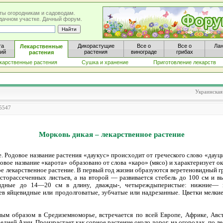
ты огородникам и садоводам.
а дачном участке. Дачный форум.
та
Дикорастущие
Все о
Все о
Ла
Лекарственные
ний
растения
винограде
грибах
растения
карственные растения
Сушка и хранение
Приготовление лекарств
Украинская
15547
Морковь дикая – лекарственное растение
. Родовое название растения «даукус» происходит от греческого слово «дауци
довое название «карота» образовано от слова «каро» (мясо) и характеризует о
ое лекарственное растение. В первый год жизни образуются веретеновидный 
исторассеченных листьев, а на второй — развивается стебель до 100 см и в
видные до 14—20 см в длину, дважды-, четыреждыперистые: нижние— 
ев яйцевидные или продолговатые, зубчатые или надрезанные. Цветки мелки
ым образом в Средиземноморье, встречается по всей Европе, Африке, Авст
редней Азии. Произрастает как сорное растение около дорог, на огородах, по 