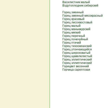
Василистник малый
Вздутоплодник сибирский
Горец змеиный
Горец змеиный мясокрасный
Горец красивый
Горец лисохвостовый
Горец малый
Горец маньчжурский
Горец мягкий
Горец перечный
Горец почечуйный
Горец птичий
Горец тихоокеанский
Горец утончающийся
Горец шероховатый
Горец щавелелистый
Горец эллиптический
Горец эллиптический
Горицвет весенний
Горчица сарептская