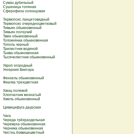
Сумах дубильный
Сушеница топяная
Сферофиза солонцовая
Термопсис ланцетовидный
Термопсис очередноцветковый
Тимьян обыкновенный
Тимьян ползучий
Тмин обыкновенный
Толокнянка обыкновенная
Тополь черный
Трилистник водяной
Тыква обыкновенная
Тысячелистник обыкновенный
Укроп огородный
Унгерния Виктора
Фенхель обыкновенный
Фиалка трехцветная
Хвощ полевой
Хлопчатник мохнатый
Хмель обыкновенный
Цимицифуга даурская
Чага
Череда трёхраздельная
Черемуха обыкновенная
Черника обыкновенная
Чистец буквицецветный