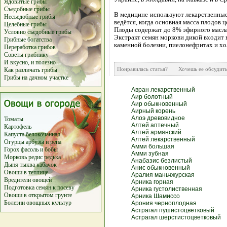
Ядовитые грибы
Съедобные грибы
В медицине используют лекарственные
Несъедобные грибы
ведётся, когда основная масса плодов 
Целебные грибы
Плоды содержат до 8% эфирного масла
Условно съедобные грибы
Экстракт семян моркови дикой входит 
Грибные богатства
каменной болезни, пиелонефритах и хо
Переработка грибов
Советы грибнику
И вкусно, и полезно
Понравилась статья? Хочешь ее обсуд
Как различать грибы
Грибы на дачном участке
Авран лекарственный
Аир болотный
Аир обыкновенный
Аирный корень
Алоэ древовидное
Томаты
Алтей аптечный
Картофель
Алтей армянский
Капуста белокочанная
Алтей лекарственный
Огурцы
арбузы
и
репа
Амми большая
Горох
фасоль
и
бобы
Амми зубная
Морковь
редис
редька
Анабазис безлистый
Дыня
тыква
кабачок
Анис обыкновенный
Овощи в теплице
Аралия маньчжурская
Вредители овощей
Арника горная
Подготовка семян к посеву
Арника густолиственная
Овощи в открытом грунте
Арника Шамиссо
Болезни овощных культур
Арония черноплодная
Астрагал пушистоцветковый
Астрагал шерстистоцветковый