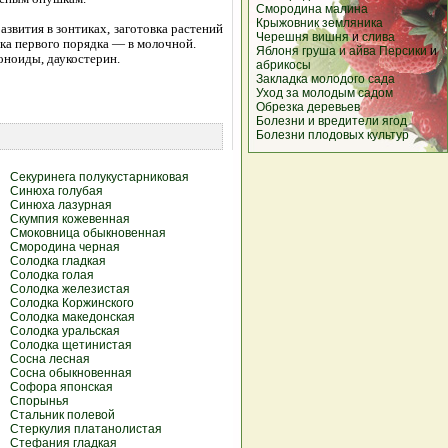
Смородина
малина
Крыжовник
земляника
вития в зонтиках, заготовка растений
Черешня
вишня
и
слива
тика первого порядка — в молочной.
Яблоня
груша
и айва
Персики
и
оноиды, даукостерин.
абрикосы
Закладка молодого сада
Уход за молодым садом
Обрезка деревьев
Болезни и вредители ягод
Болезни плодовых культур
Секуринега полукустарниковая
Синюха голубая
Синюха лазурная
Скумпия кожевенная
Смоковница обыкновенная
Смородина черная
Солодка гладкая
Солодка голая
Солодка железистая
Солодка Коржинского
Солодка македонская
Солодка уральская
Солодка щетинистая
Сосна лесная
Сосна обыкновенная
Софора японская
Спорынья
Стальник полевой
Стеркулия платанолистая
Стефания гладкая