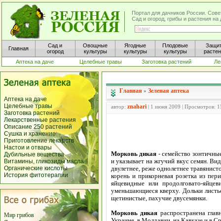
Портал для дачников России. Сове
Сад и огород, грибы и растения н
Сад и
Овощные
Ягодные
Плодовые
Защи
Главная
огород
культуры
культуры
культуры
расте
Аптека на даче
Целебные травы
Заготовка растений
Ле
Главная
Зеленая аптека
»
Аптека на даче
Целебные травы
znahari
автор:
| 1 июня 2009 | Просмотров: 
Заготовка растений
Лекарственные растения
Описание 250 растений
Сушка и хранение
Приготовление лекарств
Настои и отвары
Морковь дикая
- семейство зонтичные
Дубильные вещества
и указывает на жгучий вкус семян. Ви
Витамины, гликозиды масла
Органические кислоты
двулетнее, реже однолетнее травянист
История фитотерапии
корень и прикорневая розетка из пер
яйцевидные или продолговато-яйце
уменьшающиеся кверху. Дольки листь
щетинистые, пахучие двусемянки.
Морковь дикая
распространена главн
Мир грибов
Украине, в Молдавии, на Кавказе и в С