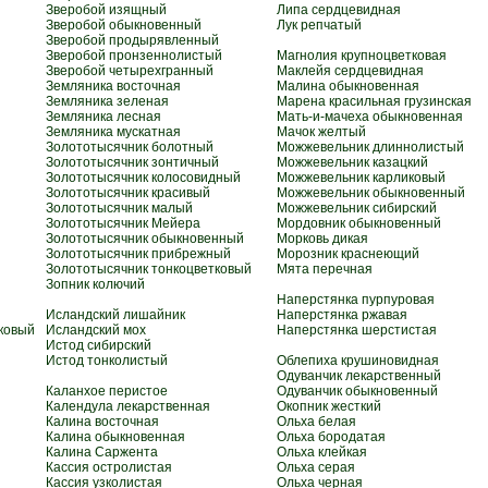
Зверобой изящный
Липа сердцевидная
Зверобой обыкновенный
Лук репчатый
Зверобой продырявленный
Зверобой пронзеннолистый
Магнолия крупноцветковая
Зверобой четырехгранный
Маклейя сердцевидная
Земляника восточная
Малина обыкновенная
Земляника зеленая
Марена красильная грузинская
Земляника лесная
Мать-и-мачеха обыкновенная
Земляника мускатная
Мачок желтый
Золототысячник болотный
Можжевельник длиннолистый
Золототысячник зонтичный
Можжевельник казацкий
Золототысячник колосовидный
Можжевельник карликовый
Золототысячник красивый
Можжевельник обыкновенный
Золототысячник малый
Можжевельник сибирский
Золототысячник Мейера
Мордовник обыкновенный
Золототысячник обыкновенный
Морковь дикая
Золототысячник прибрежный
Морозник краснеющий
Золототысячник тонкоцветковый
Мята перечная
Зопник колючий
Наперстянка пурпуровая
Исландский лишайник
Наперстянка ржавая
ковый
Исландский мох
Наперстянка шерстистая
Истод сибирский
Истод тонколистый
Облепиха крушиновидная
Одуванчик лекарственный
Каланхое перистое
Одуванчик обыкновенный
Календула лекарственная
Окопник жесткий
Калина восточная
Ольха белая
Калина обыкновенная
Ольха бородатая
Калина Саржента
Ольха клейкая
Кассия остролистая
Ольха серая
Кассия узколистая
Ольха черная