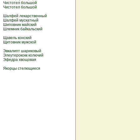
Чистотел большой
Чистотел большой
Шалфей лекарственный
Шалфей мускатный
Шиповник майский
Шлемник байкальский
Щавель конский
Щитовник мужской
Эвкалипт шариковый
Элеутерококк колючий
Эфедра хвощовая
Якорцы стелющиеся