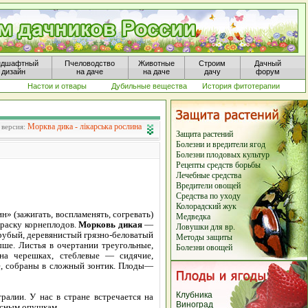
ндшафтный
Пчеловодство
Животные
Строим
Дачный
дизайн
на даче
на даче
дачу
форум
Настои и отвары
Дубильные вещества
История фитотерапии
Морква дика - лікарська рослина
 версия:
Защита растений
Болезни и вредители ягод
Болезни плодовых культур
Рецепты средств борьбы
Лечебные средства
Вредители овощей
Средства по уходу
Колорадский жук
н» (зажигать, воспламенять, согревать)
Медведка
краску корнеплодов.
Морковь дикая
—
Ловушки для вр.
грубый, деревянистый грязно-беловатый
Методы защиты
ыше. Листья в очертании треугольные,
Болезни овощей
на черешках, стеблевые — сидячие,
е, собраны в сложный зонтик. Плоды—
Клубника
ралии. У нас в стране встречается на
Виноград
лесным опушкам.