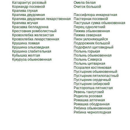
Катарантус розовый
Омела белая
Кориандр посевной
Очиток большой
Крапива глухая
Крапива двудомная
Пассифлора инкарнатная
Крапива двудомная лекарственная
Пастернак посевной
Крапива жгучая
Пастушья сумка обыкновенная
Красавка белладонна
Перец однолетний
Крестовник ромболистный
Пижма обыкновенная
Кровохлебка железистая
Пижма северная
Кровохлебка лекарственная
Пион уклоняющийся
Крушина ломкая
Подорожник большой
Крушина ольховидная
Подофилл щитовидный
Крушина слабительная
Полынь горькая
Кубышка желтая
Полынь обыкновенная
Кукуруза обыкновенная
Полынь Сиверса
Полынь цитварная
Псоралея костянковая
Пустырник обыкновенный
Пустырник пятилопастный
Пустырник сердечный
Пустырник сибирский
Расторопша пятнистая
Ревень тангутский
Родиола розовая
Ромашка аптечная
Ромашка ободранная
Рябина обыкновенная
Рябина черноплодная