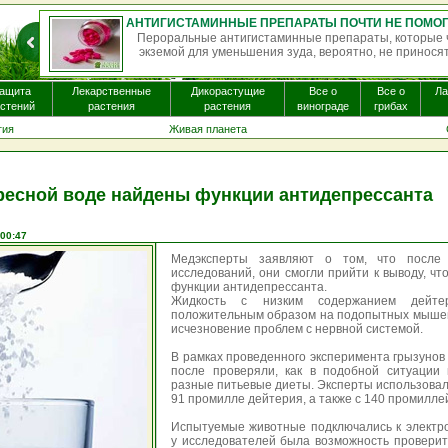
АНТИГИСТАМИННЫЕ ПРЕПАРАТЫ ПОЧТИ НЕ ПОМОГАЮТ ПРИ ЭКЗЕМЕ И МОГУТ ВЫЗЫВАТЬ ПОБОЧНЫЕ ЭФФЕКТЫ
орые часто назначают пациентам с
Однократная доза пс
носят существенной пользы. Бол...
некоторых видах галлю
ащита
Лекарственные
Дикорастущие
Все о
Все о
Л
стений
растения
растения
винограде
грибах
гия
Живая планета
ресной воде найдены функции антидепрессанта
 00:47
Медэксперты заявляют о том, что после
исследований, они смогли прийти к выводу, чт
функции антидепрессанта.
Жидкость с низким содержанием дейт
положительным образом на подопытных мышей
исчезновение проблем с нервной системой.
В рамках проведенного эксперимента грызунов 
после проверяли, как в подобной ситуации 
разные питьевые диеты. Эксперты использовал
91 промилле дейтерия, а также с 140 промилле
Испытуемые животные подключались к электр
у исследователей была возможность проверить