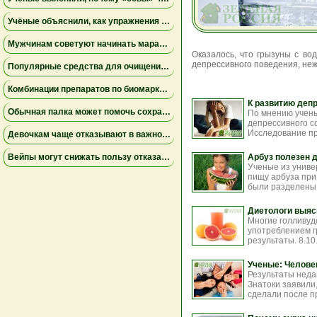
Учёные объяснили, как упражнения замедляют старение мышц
Мужчинам советуют начинать марафон медленнее
Оказалось, что грызуны с во
депрессивного поведения, не
Популярные средства для очищения слизи не помогли пациентам на ИВЛ и могут повышать риск осложнений
Комбинации препаратов по биомаркерам помогли уменьшить устойчивую к лечению меланому
К развитию деп
Обычная палка может помочь сохранить равновесие
По мнению учены
депрессивного с
Исследование пр
Девочкам чаще отказывают в важной защите после рождения
Вейпы могут снижать пользу отказа от сигарет
Арбуз полезен 
Ученые из униве
пищу арбуза при
были разделены 
Диетологи выяс
Многие голливуд
употреблением г
результаты. 8.10
Ученые: Челове
Результаты неда
Знатоки заявили,
сделали после п