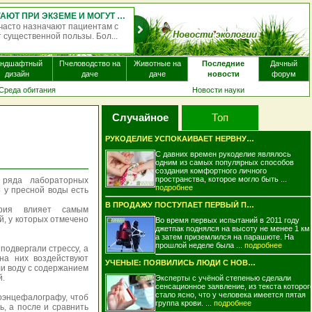
ОДНОКРАТНЫЙ ПРИЁМ ПСИЛОЦИБИНА МОЖЕТ МЕНЯТЬ РАБОТУ МОЗГА НА НЕСКОЛЬКО НЕДЕЛЬ
илоцибина — психоактивного вещества, содержащегося в
циногенных грибов, — может вызывать изменения в работе
мо...
андшафтный
Пчеловодство на
Животные на
Последние
Дачный
дизайн
даче
даче
новости
форум
Среда обитания
Новости науки
Случайное
Топ
РУКОДЕЛИЕ УСПОКАИВАЕТ НЕРВНУЮ СИСТЕМУ..
С давних времен рукоделие являлось
одним из самых популярных способов
создания комфортного личного
пространства, которое могло быть ...
 ряда лабораторных
подробнее
о у пресной воды есть
В ПРОДАЖУ ПОСТУПАЕТ ПЕРВЫЙ ПОТРЕБИТЕЛЬСК..
ерия влияет самым
, у которых отмечено
Во время первых испытаний в 2011 году
джетпак поднялся на высоту не менее 1 км,
а затем приземлился на парашюте. На
прошлой неделе была ...
подробнее
подвергали стрессу, а
на них воздействуют
УЧЕНЫЕ: ПОЯВИЛИСЬ ЛЮДИ С НОВОЙ ГРУППОЙ К..
и воду с содержанием
й.
Эксперты с учёной степенью сделали
сенсационное заявление, из текста которог
стало ясно, что у человека имеется пятая
оэнцефалографу, чтоб
группа крови. ...
подробнее
, а после и сравнить