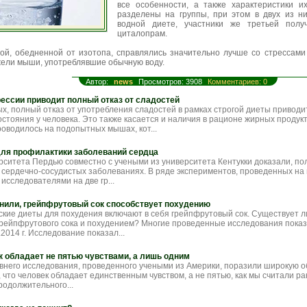
все особенности, а также характеристики и
разделены на группы, при этом в двух из н
водной диете, участники же третьей полу
циталопрам.
дой, обедненной от изотопа, справлялись значительно лучше со стрессам
жели мыши, употреблявшие обычную воду.
Автор:
news
Просмотров: 3908
Комментариев: 0
рессии приводит полный отказ от сладостей
х, полный отказ от употребления сладостей в рамках строгой диеты приводи
остояния у человека. Это также касается и наличия в рационе жирных продук
оводилось на подопытных мышах, кот...
для профилактики заболеваний сердца
рситета Пердью совместно с учеными из университета Кентукки доказали, по
 сердечно-сосудистых заболеваниях. В ряде экспериментов, проведенных н
исследователями на две гр...
нили, грейпфрутовый сок способствует похудению
ские диеты для похудения включают в себя грейпфрутовый сок. Существует л
рейпфрутового сока и похудением? Многие проведенные исследования пока
.2014 г. Исследование показал...
к обладает не пятью чувствами, а лишь одним
внего исследования, проведенного учеными из Америки, поразили широкую 
 что человек обладает единственным чувством, а не пятью, как мы считали р
родолжительного...