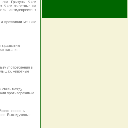
х сна. Грызуны были
их были животные на
чали антидепрессант
и и проявляли меньше
т к развитию
тов питания.
льзу употребления в
а мышах, животные
и связь между
зали противоречивые
общественность.
анее. Вывод ученые