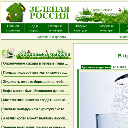
Пероральные антигистаминные препараты, кот
экземой для уменьшения зуда, вероятно, не при
Главная
Сад и
Овощные
Ягодные
Плодовые
З
страница
огород
культуры
культуры
культуры
ра
Здоровье и красота
Эколо
В п
Ограничение сахара в первые годы жизни может снизить риск болезни Альцгеймера
Здоровье и красота
11-12-2014,
Польза пищевой клетчатки может зависеть от конкретных бактерий в кишечнике
Жидкость вместо бормашины: учёные подтвердили эффективность нового метода лечения детского кариеса
Кофе может быть безопасен для сердца, а энергетики — повышать риск аритмии
Математика помогла создать новые биомаркеры для прогнозирования рака молочной железы
Ученые обнаружили скрытую систему очистки в задней части глаза
Анализ крови может выявить высокий риск болезни Альцгеймера за десять лет до появления симптомов
Ученые выяснили, почему «совы» чаще набирают жир в области живота