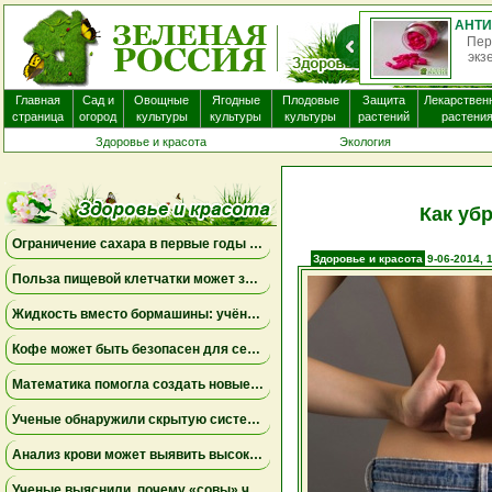
АНТИГИСТАМИННЫЕ ПРЕПАРАТЫ ПОЧТИ НЕ ПОМОГАЮТ ПРИ ЭКЗЕМЕ И МОГУТ ВЫЗЫВАТЬ ПОБОЧНЫЕ ЭФФЕКТЫ
ные препараты, которые часто назначают пациентам с
да, вероятно, не приносят существенной пользы. Бол...
не
Главная
Сад и
Овощные
Ягодные
Плодовые
Защита
Лекарствен
страница
огород
культуры
культуры
культуры
растений
растени
Здоровье и красота
Экология
Как уб
Ограничение сахара в первые годы жизни может снизить риск болезни Альцгеймера
Здоровье и красота
9-06-2014, 
Польза пищевой клетчатки может зависеть от конкретных бактерий в кишечнике
Жидкость вместо бормашины: учёные подтвердили эффективность нового метода лечения детского кариеса
Кофе может быть безопасен для сердца, а энергетики — повышать риск аритмии
Математика помогла создать новые биомаркеры для прогнозирования рака молочной железы
Ученые обнаружили скрытую систему очистки в задней части глаза
Анализ крови может выявить высокий риск болезни Альцгеймера за десять лет до появления симптомов
Ученые выяснили, почему «совы» чаще набирают жир в области живота