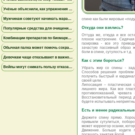
Учёные объяснили, как упражнения замедляют старение мышц
Мужчинам советуют начинать марафон медленнее
спине как были жировые «подуш
Откуда они взялись?
Популярные средства для очищения слизи не помогли пациентам на ИВЛ и могут повышать риск осложнений
Оттуда же, откуда и все ост
Комбинации препаратов по биомаркерам помогли уменьшить устойчивую к лечению меланому
плохое настроение. Сидячая
газировка - все это приво
Обычная палка может помочь сохранить равновесие
зачастую пассивный образ ж
боли в спине, сутулость и т.д.
Девочкам чаще отказывают в важной защите после рождения
Как с этим бороться?
Вейпы могут снижать пользу отказа от сигарет
Убрать жир со спины - зад
Способов решения проблем 
получить быстрый и кардинал
своей цели.
Липосакция – пластическая 
лишнего жира. Как все плас
противопоказаний, чревата
Восстановительный период д
будете испытывать неприятн
Есть и менее радикальные
Держите спину прямо. Хорош
привыкли сутулиться, побор
может корректор осанки, котор
Движение. Больше ходите п
посещать занятия йогой.