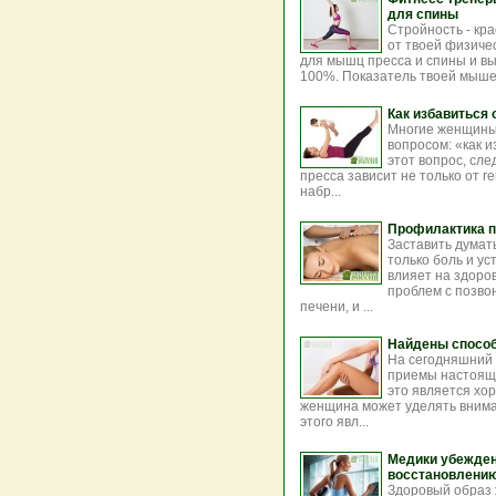
для спины
Стройность - кра
от твоей физиче
для мышц пресса и спины и вы
100%. Показатель твоей мышечн
Как избавиться 
Многие женщины
вопросом: «как и
этот вопрос, сле
пресса зависит не только от 
набр...
Профилактика п
Заставить думать
только боль и ус
влияет на здоров
проблем с позво
печени, и ...
Найдены способ
На сегодняшний
приемы настояще
это является хо
женщина может уделять внима
этого явл...
Медики убежден
восстановлению 
Здоровый образ 