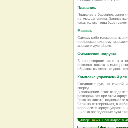
Плавание.
Плаванье в бассейне, занятия
на мышцы спины. Заниматься
часа, только тогда будет заме
Массаж.
Самому себе массировать спин
профессиональному массажи
массаж и душ Шарко.
Физическая нагрузка.
В тренажерном зале вам по
позволят накачать мышцы сп
образом, вы сможете достаточ
Комплекс упражнений для 
Соедините руки за спиной и
вперед.
В положении стоя: отводите п
разворачивая при этом корпус
Лежа на животе, поднимайте о
Стоя на четвереньках, выгиба
переносите корпус (упражнени
Широко разведенные руки с га
Автор:
news
Просмотров: 854
Фитнесс тренер