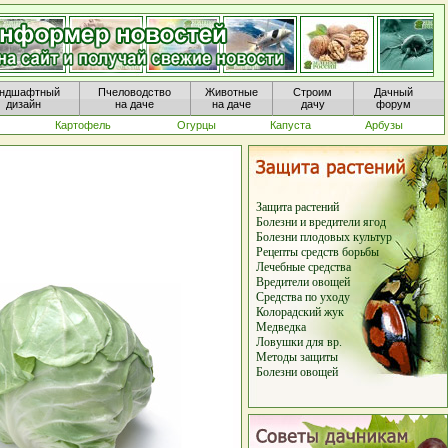
ндшафтный
Пчеловодство
Животные
Строим
Дачный
дизайн
на даче
на даче
дачу
форум
Картофель
Огурцы
Капуста
Арбузы
Защита растений
Болезни и вредители ягод
Болезни плодовых культур
Рецепты средств борьбы
Лечебные средства
Вредители овощей
Средства по уходу
Колорадский жук
Медведка
Ловушки для вр.
Методы защиты
Болезни овощей