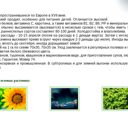
пространившееся по Европе в XVII веке.
ий продукт, особенно для питания детей. Отличается высокой
белков, витамина С, каротина, а также витаминов В1, В2, В6, РР и минеральн
 обычно высаживается (высевается) в несколько сроков с тем, чтобы имет
 раннеспелых сортов составляет 80-100 дней. Холодостойка и влаголюбива.
рассады - 10-15 апреля (посев на рассаду в 1 декаде марта). Затем с инте
я семена высевают прямо в грунт через каждые 2-3 декады (до июля). Иногда
р, вплоть до сентября, иногда доращивают зимой.
й на 1 га по схеме 70x30, 70x35 см. Уход заключается в регулярных поливах и
етия белого (бежевого) цвета.
ном, тушеном, квашеном и маринованном виде, для приготовления супов, пюре
, Гарантия, Мовир 74.
нсервная и промышленная. В субтропиках и для зимней выгонки используе
.
 зеленых растениях