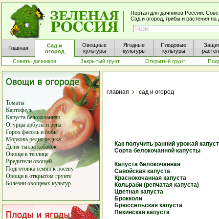
Портал для дачников России. Сове
Сад и огород, грибы и растения н
Овощные
Ягодные
Плодовые
Защи
Сад и
Главная
культуры
культуры
культуры
расте
огород
Советы дачников
Закрытый грунт
Открытый грунт
Под
главная
сад и огород
Томаты
Картофель
Капуста белокочанная
Огурцы
арбузы
и
репа
Горох
фасоль
и
бобы
Морковь
редис
редька
Как получить ранний урожай капус
Дыня
тыква
кабачок
Сорта белокочанной капусты
Овощи в теплице
Вредители овощей
Капуста белокочанная
Подготовка семян к посеву
Савойская капуста
Овощи в открытом грунте
Краснокочанная капуста
Болезни овощных культур
Кольраби (репчатая капуста)
Цветная капуста
Брокколи
Брюссельская капуста
Пекинская капуста