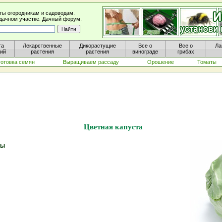
ты огородникам и садоводам.
а дачном участке. Дачный форум.
та
Лекарственные
Дикорастущие
Все о
Все о
Ла
ний
растения
растения
винограде
грибах
готовка семян
Выращиваем рассаду
Орошение
Томаты
Цветная капуста
ты