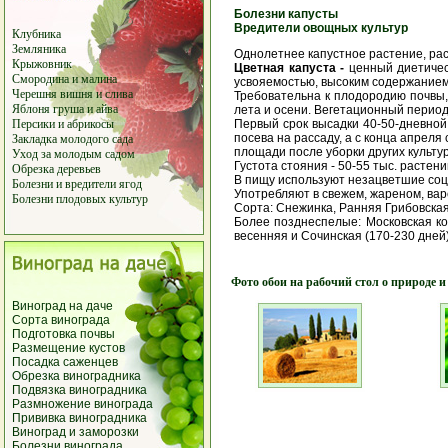
Болезни капусты
Вредители овощных культур
Клубника
Земляника
Однолетнее капустное растение, рас
Крыжовник
Цветная капуста -
ценный диетическ
Смородина
и
малина
усвояемостью, высоким содержанием 
Черешня
вишня
и
слива
Требовательна к плодородию почвы,
Яблоня
груша
и айва
лета и осени. Вегетационный период
Первый срок высадки 40-50-дневной 
Персики
и
абрикосы
посева на рассаду, а с конца апрел
Закладка молодого сада
площади после уборки других культу
Уход за молодым садом
Густота стояния - 50-55 тыс. растени
Обрезка деревьев
В пищу используют незацветшие соцв
Болезни и вредители ягод
Употребляют в свежем, жареном, варе
Болезни плодовых культур
Сорта: Снежинка, Ранняя Грибовская
Более позднеспелые: Московская ко
весенняя и Сочинская (170-230 дней)
Фото обои на рабочий стол о природе и
Виноград на даче
Сорта винограда
Подготовка почвы
Размещение кустов
Посадка саженцев
Обрезка виноградника
Подвязка виноградника
Размножение винограда
Прививка виноградника
Виноград и заморозки
Болезни винограда