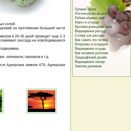
Грецкие орехи
Пчеловодство на
даче
Рябина
абрикос
даче
Навоз в
огороде
ых солей.
Кролики
р
а
з
в
е
д
е
н
и
е
д
а
ч
а
ь урожай на протяжении большей части
Выращиваем рассаду
Солнце для рассады
рвалом в 20-30 дней проводят еще 2-3
Как сажать лук чеснок
 высаживают рассаду на освободившиеся
Петрушку и сельдерей
 подкормках.
Выращиваем огурцы
Как поливать растения
, запеканок, гарниров и т.д.
Ландшафтный дизайн
Выращиваем овощи
тся Адлерская зимняя 679, Адлерская
Заметки дачникам