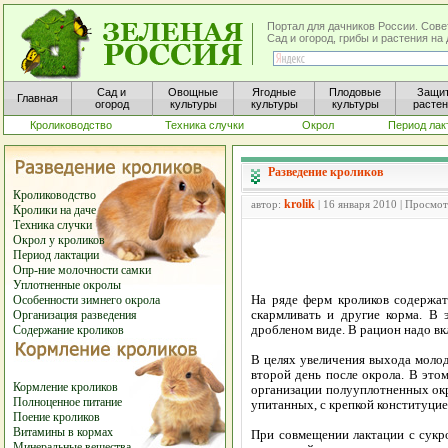
Портал для дачников России. Сове
Сад и огород, грибы и растения н
Сад и
Овощные
Ягодные
Плодовые
Защи
Главная
огород
культуры
культуры
культуры
расте
Кролиководство
Техника случки
Окрол
Период лак
Разведение кроликов
Кролиководство
krolik
автор:
| 16 января 2010 | Просмо
Кролики на даче
Техника случки
Окрол у кроликов
Период лактации
Опр-ние молочности самки
Уплотненные окролы
На ряде ферм кроликов содержат
Особенности зимнего окрола
скармливать и другие корма. В 
Организация разведения
дробленом виде. В рацион надо вк
Содержание кроликов
В целях увеличения выхода молод
второй день после окрола. В это
Кормление кроликов
организации полууплотненных ок
Полноценное питание
упитанных, с крепкой конституци
Поение кроликов
Витамины в кормах
При совмещении лактации с сукр
Минеральные вещества