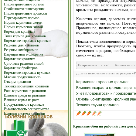
молока, ей приходится затрачи
Пищеварительные органы
упитанности, молочности, развит
Особенности пищеварения
крольчата рождаются хилыми, вос
Пищеварительные процессы
Переваримость кормов
Качество кормов, даваемых лакти
Нормы кормления летом
выделяемого ею молока. Поэтому
Нормы кормления зимой
Правильное, полноценное кормле
Корма для кроликов
нормального развития и сохранен
Типы кормов для кроликов
Кормление взрослых кроликов
Показателем полноценности кормо
Рационы для кроликов
Поэтому, чтобы предупредить в
Рецепты комбиркомов
изменения в рацион, необходимо
Выращивание молодняка
самок — их вес.
Кормление крольчат
Суточные рационы зимой
Понравилась статья? Хочешь ее 
Кормление бройлеров
Кормление взрослых пуховых
Другие интересные статьи из раздела «Р
Мясная продуктивность
Откорм кроликов
Кормление взрослых кроликов
Техника кормления кроликов
Влияние возраста кроликов при п
Роль кормления в развитии
Учет плодовитости и производител
Влияние среды на развитие
Основы бонитировки кроликов (час
Влияние корма на рост
Продуктивность кроликов
Техника случки кроликов
Выживаемость вес потомства
Нервная система кроликов
Красивые обои на рабочий стол для 