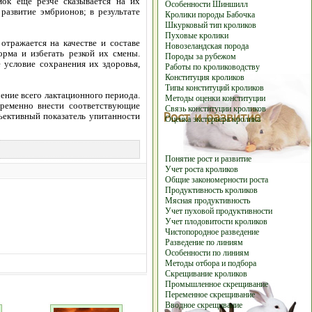
мок еще резче сказывается на их
Особенности Шиншилл
развитие эмбрионов; в результате
Кролики породы Бабочка
Шкурковый тип кроликов
Пуховые кролики
отражается на качестве и составе
Новозеландская порода
рма и избегать резкой их смены.
Породы за рубежом
условие сохранения их здоровья,
Работы по кролиководству
Конституция кроликов
Типы конституций кроликов
ение всего лактационного периода.
Методы оценки конституции
временно внести соответствующие
Связь конституции кроликов
ъективный показатель упитанности
Оценка экстерьера кролика
Понятие рост и развитие
Учет роста кроликов
Общие закономерности роста
Продуктивность кроликов
Мясная продуктивность
Учет пуховой продуктивности
Учет плодовитости кроликов
Чистопородное разведение
Разведение по линиям
Особенности по линиям
Методы отбора и подбора
Скрещивание кроликов
Промышленное скрещивание
Переменное скрещивание
Вводное скрещивание