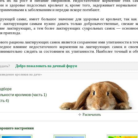
вать их на рост и питание эмбрионов. Недостаточное кормление этих са
ии и здоровье подсосных крольчат и, кроме того, задерживает нормальное 
приимчивыми к заболеваниям и нередко вскоре погибают.
рующей самке, имеет большое значение для здоровья ее крольчат, так как 
 лактирующим самкам нужно давать только доброкачественные, свежие ко
ние лактирующих, а тем более лактирующих сукрольных самок — основное 
ия приплода.
вого рациона лактирующих самок является сохранение ими упитанности в теч
редное влияние недостаточного кормления на лактирующих самок и свое
 внимательно следить за состоянием их упитанности. Наиболее точный и об
Добро пожаловать на дачный форум
обсудить?
азведение кроликов на даче»
одборе
ьности кроликов (часть 1)
ть 4)
Распечатать
хорошего настроения