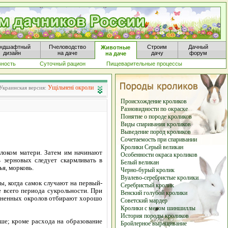
ндшафтный
Пчеловодство
Строим
Дачный
Животные
дизайн
на даче
дачу
форум
на даче
вность
Суточный рацион
Пищеварительные процессы
Ущільнені окроли
Украинская версия:
Происхождение кроликов
Разновидности по окраске
Понятие о породе кроликов
Виды спаривания кроликов
Выведение пород кроликов
Сочетаемость при спаривании
Кролики Серый великан
локом матери. Затем им начинают
Особенности окраса кроликов
 зерновых следует скармливать в
Белый великан
я, морковь.
Черно-бурый кролик
Вуалево-серебристые кролики
, когда самок случают на первый-
Серебристый кролик
е всего периода сукрольности. При
Венский голубой кролики
отненных окролов отбирают хорошо
Советский мардер
Кролики с мехом шиншиллы
История породы кроликов
ше; кроме расхода на образование
Бройлерное выращивание