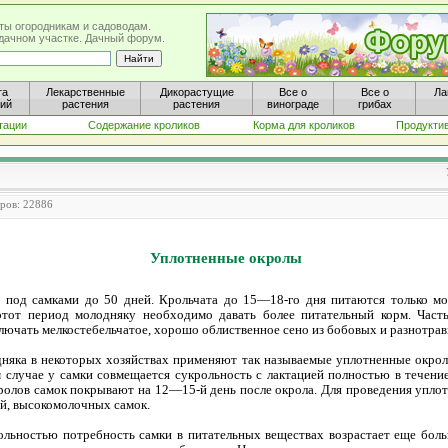
ты огородникам и садоводам.
а дачном участке. Дачный форум.
та
Лекарственные
Дикорастущие
Все о
Все о
Ла
ний
растения
растения
винограде
грибах
тации
Содержание кроликов
Корма для кроликов
Продукти
тров: 22886
Уплотненные окролы
 под самками до 50 дней. Крольчата до 15—18-го дня питаются только мо
этот период молодняку необходимо давать более питательный корм. Часть
лючать мелкостебельчатое, хорошо облиственное сено из бобовых и разнотравь
няка в некоторых хозяйствах применяют так называемые уплотненные окролы
м случае у самки совмещается сукрольность с лактацией полностью в течени
ролов самок покрывают на 12—15-й день после окрола. Для проведения упл
ей, высокомолочных самок.
ольностью потребность самки в питательных веществах возрастает еще боль