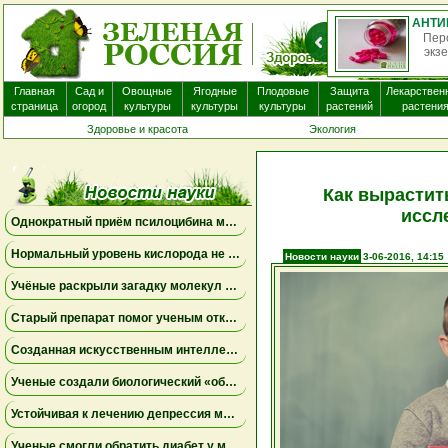
О
нек
Главная
Сад и
Овощные
Ягодные
Плодовые
Защита
Лекарствен
страница
огород
культуры
культуры
культуры
растений
растени
Здоровье и красота
Экология
Как вырастит
иссл
Однократный приём псилоцибина может менять работу мозга на несколько недель
Нормальный уровень кислорода не исключает опасную одышку
Новости науки
3-06-2016, 14:15
Учёные раскрыли загадку молекул пыльцы ржи, связанных с борьбой против опухолей
Старый препарат помог ученым открыть новый механизм работы почек
Созданная искусственным интеллектом универсальная вакцина против коронавирусов успешно прошла первое испытание на людях
Ученые создали биологический «обходной путь» в мозге, который может повысить устойчивость к стрессу
Устойчивая к лечению депрессия может поддаваться комбинациям уже известных препаратов
Ученые смогли обратить диабет у мышей с помощью выращенных в лаборатории инсулиновых клеток