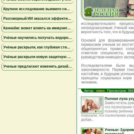
Крупное исследование выявило сильную связь между депрессией и проблемным употреблением каннабиса
Разговорный ИИ оказался эффективнее групповой терапии при тревожности у студентов — результаты исследования
исследовательского проце
непредсказуемым. Ученый зак
Каннабис может влиять на иммунитет сложнее, чем считалось ранее — новые данные исследований
вероятность того, что в буду
Учёные научились получать водород из хлебных крошек — это может заменить ископаемое топливо
Основой для формирования 
германским ученым из инстит
Учёные раскрыли, как глубокая стимуляция мозга влияет на болезнь Паркинсона
общепринятых правил сопр
отметили специалисты, вхо
Учёные раскрыли новую защитную функцию дёсен: жёсткость тканей препятствует воспалению
руководством немецкого экспе
Исследователями были вы
Ученые предлагают изменить дизайн новых пищевых маркировок в США
закономерности. Первая гла
настойчив, в будущем успеш
принципы социальных норм р
человека.
Автор:
news
Просмотров: 394
Полная луна ух
Заместитель рук
что полнолуние 
психику ребенка
показали, что полнолуние уху
добав...
Ученые: Здоров