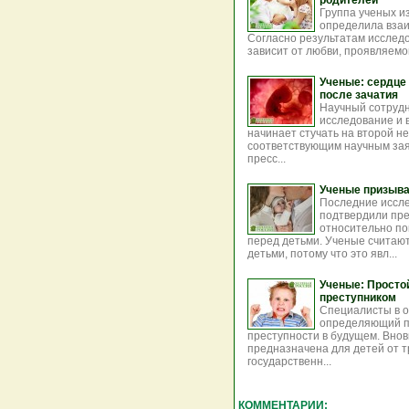
родителей
Группа ученых и
определила взаи
Согласно результатам исследо
зависит от любви, проявляемо
Ученые: сердце 
после зачатия
Научный сотрудн
исследование и 
начинает стучать на второй н
соответствующим научным зая
пресс...
Ученые призыва
Последние иссл
подтвердили пре
относительно п
перед детьми. Ученые считаю
детьми, потому что это явл...
Ученые: Простой
преступником
Специалисты в о
определяющий п
преступности в будущем. Вно
предназначена для детей от т
государственн...
КОММЕНТАРИИ: