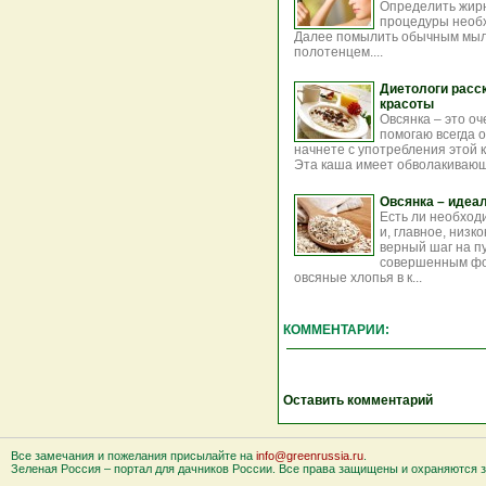
Определить жирн
процедуры необх
Далее помылить обычным мыло
полотенцем....
Диетологи расск
красоты
Овсянка – это о
помогаю всегда о
начнете с употребления этой к
Эта каша имеет обволакивающе
Овсянка – идеал
Есть ли необход
и, главное, низ
верный шаг на п
совершенным фор
овсяные хлопья в к...
КОММЕНТАРИИ:
Оставить комментарий
Все замечания и пожелания присылайте на
info@greenrussia.ru
.
Зеленая Россия – портал для дачников России. Все права защищены и охраняются за