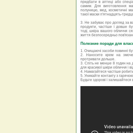
придбати в аптеці або спеці
самим. Для виготовлення ма
полуницю, мед, косметичні ма
такої маски п'ятнадцять-тридц
3. Не забуває про догляд за 
продукти, частіше і довше був
тоді, шкіра вашого обличчя с
життя безпосередньо пов'язан
Полезние поради для власн
1. Очищаючі засоби повинні бут
2. Наносите крем на змоче
протривати дольше.
3. Спіть не менше 8 годин на 
для красивої шкіри обличчя і від
4. Намагайтеся частіше робити 
5. Уникайте контакту з гарячою
Будьте здорові і залишайтеся 