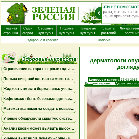
О
нек
Главная
Сад и
Овощные
Ягодные
Плодовые
Защита
Лекарствен
страница
огород
культуры
культуры
культуры
растений
растени
Здоровье и красота
Экология
Дерматологи опу
догляду
Ограничение сахара в первые годы жизни может снизить риск болезни Альцгеймера
Польза пищевой клетчатки может зависеть от конкретных бактерий в кишечнике
Здоровье и красота
25-03-2015,
Русская версия:
Дерматологи о
лица
Жидкость вместо бормашины: учёные подтвердили эффективность нового метода лечения детского кариеса
Кофе может быть безопасен для сердца, а энергетики — повышать риск аритмии
Математика помогла создать новые биомаркеры для прогнозирования рака молочной железы
Ученые обнаружили скрытую систему очистки в задней части глаза
Анализ крови может выявить высокий риск болезни Альцгеймера за десять лет до появления симптомов
Ученые выяснили, почему «совы» чаще набирают жир в области живота