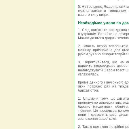
5. Ну і останнє. Якщо під свій 
можна замінити тонованим 
вашого типу шкіри.
Необходімие умови по дог
1. Слід пам'ятати, що догляд 
внутрішнім. Випийте на вечер
Можна до нього додати жменю к
2. Змочіть особа тепленькою
макіяжу, призначене для цьо
рухом рук або використовуйте в
3. Переконайтеся, що на об
нанесіть зволожуючий нічний 
налагоджувати шаром товстіши
увлажнілась.
Кроме денного і вечірнього до
який потрібно раз на тижде
бархатістой.
1. Слідуючи тому, що дівчат
пропонуємо альтернативу, яка
бажано масажувати обличчя,
тканини. Ця процедура допомож
пори і дозволить шкірі диха
зволоження вашої кожі.
2. Також щотижня потрібно р