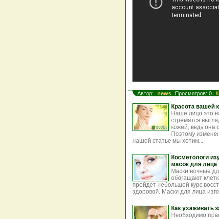
Автор:
news
Просмотров: 0
К
Красота вашей 
Наше лицо это н
стремятся выгля
кожей, ведь она 
Поэтому изменен
нашей статье мы хотим...
Косметологи из
масок для лица
Маски ночные дл
обогащают клет
пройдет небольшой курс восст
здоровой. Маски для лица изг
Как ухаживать 
Необходимо прав