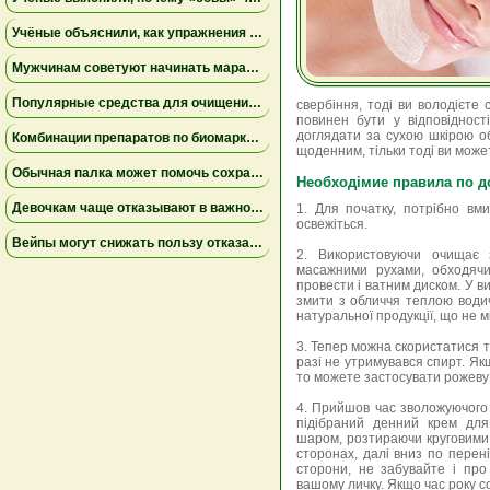
Учёные объяснили, как упражнения замедляют старение мышц
Мужчинам советуют начинать марафон медленнее
Популярные средства для очищения слизи не помогли пациентам на ИВЛ и могут повышать риск осложнений
свербіння, тоді ви володієте
повинен бути у відповідност
доглядати за сухою шкірою об
Комбинации препаратов по биомаркерам помогли уменьшить устойчивую к лечению меланому
щоденним, тільки тоді ви может
Обычная палка может помочь сохранить равновесие
Необходімие правила по д
Девочкам чаще отказывают в важной защите после рождения
1. Для початку, потрібно вм
освежіться.
Вейпы могут снижать пользу отказа от сигарет
2. Використовуючи очищає 
масажними рухами, обходячи
провести і ватним диском. У ви
змити з обличчя теплою водич
натуральної продукції, що не м
3. Тепер можна скористатися то
разі не утримувався спирт. Як
то можете застосувати рожеву 
4. Прийшов час зволожуючого 
підібраний денний крем для
шаром, розтираючи круговими 
сторонах, далі вниз по переніс
сторони, не забувайте і про 
вашому личку. Якщо час року 