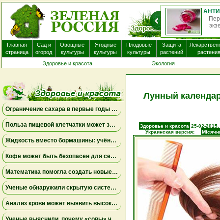
О
нек
Главная
Сад и
Овощные
Ягодные
Плодовые
Защита
Лекарствен
страница
огород
культуры
культуры
культуры
растений
растени
Здоровье и красота
Экология
Лунный календар
Ограничение сахара в первые годы жизни может снизить риск болезни Альцгеймера
Польза пищевой клетчатки может зависеть от конкретных бактерий в кишечнике
Здоровье и красота
25-02-2015,
Украинская версия:
Місячн
Жидкость вместо бормашины: учёные подтвердили эффективность нового метода лечения детского кариеса
Кофе может быть безопасен для сердца, а энергетики — повышать риск аритмии
Математика помогла создать новые биомаркеры для прогнозирования рака молочной железы
Ученые обнаружили скрытую систему очистки в задней части глаза
Анализ крови может выявить высокий риск болезни Альцгеймера за десять лет до появления симптомов
Ученые выяснили, почему «совы» чаще набирают жир в области живота