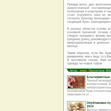
Прежде всего, дни, выполнен
энергетической составляю
полнолуния и новолуния и так
стоит усугублять риск их в
согласно Лунному календарю 
сходящей Луны, приходящиеся 
В разных областях головы ро
основной причиной, почему 
следует придавать форму, ка
среднюю длину, рекомендуется
микроциркуляции в длинных 
месяца.
Таким образом, если Вы буд
вниманием, чем к лицу, то у В
В противном случае, Вам н
одежда, ни новые туфли.
Автор:
news
Просмотров: 991
Благоприятные 
Лунный календар
изобретением. Е
неблагоприятные
положением Луны относительно
зависимости от ...
Опубликован лу
2014
Волосы являются