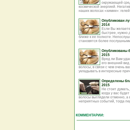
окружающей сред
космической энергией. Негати
наших волосах «химии»: гелей, 
Опубликован лу
2014
Если Вы желаете
быстрее, нужно д
ближе к ее полноте. Непослу
становятся более послушными
Опубликованы б
2015
Вряд ли Вам уда
его внешний вид
волосы, в связи с чем очень в
укладывать в интересные приче
Определены бла
2015
Не стоит думать,
когда у вас буде
волосы выглядели отменно, а 
неприятных событий, тогда пе
КОММЕНТАРИИ: