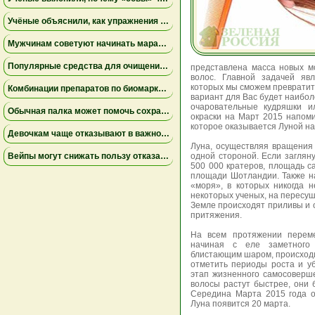
Учёные объяснили, как упражнения замедляют старение мышц
Мужчинам советуют начинать марафон медленнее
Популярные средства для очищения слизи не помогли пациентам на ИВЛ и могут повышать риск осложнений
представлена масса новых м
волос. Главной задачей яв
которых мы сможем превратить
Комбинации препаратов по биомаркерам помогли уменьшить устойчивую к лечению меланому
вариант для Вас будет наибол
очаровательные кудряшки и
Обычная палка может помочь сохранить равновесие
окраски на Март 2015 напоми
которое оказывается Луной н
Девочкам чаще отказывают в важной защите после рождения
Луна, осуществляя вращения 
Вейпы могут снижать пользу отказа от сигарет
одной стороной. Если заглян
500 000 кратеров, площадь с
площади Шотландии. Также н
«моря», в которых никогда 
некоторых ученых, на пересуш
Земле происходят приливы и о
притяжения.
На всем протяжении переме
начиная с еле заметного
блистающим шаром, происходит
отметить периоды роста и у
этап жизненного самосоверше
волосы растут быстрее, они
Середина Марта 2015 года о
Луна появится 20 марта.