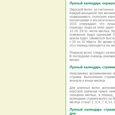
Лунный календарь окрашив
Окраской волос за считанные
Каждой женщиной при желании
подкрашивать отросшие корни
неповторимо и восхитительно
2015 утверждает, что луч
периоды, когда на небе царят 
12-16, 29-31 числа месяца. К
освежение будут удачными 2
краска будет смываться быстрее
с 20 по 31 Марта. Во время 
этот период приходится на чис
Покраску волос следует начин
В последнюю очередь рекомен
висках.
Лунный календарь стрижек
Невозможно возникновение к
стрижка. Выполнение стриж
вначале и конце месяца.
Для длинных волос допускае
короткой прически нужно нем
середине месяца, в период, 
календарю стрижек волос на М
месяце станут 2, 3, 4, 7, 9, 13, 
Лунный календарь стриже
дни