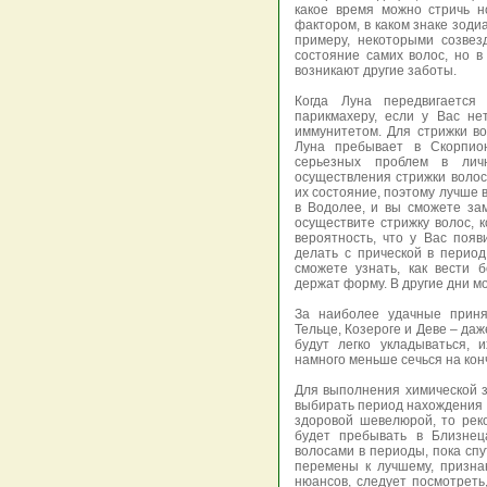
какое время можно стричь н
фактором, в каком знаке зоди
примеру, некоторыми созвез
состояние самих волос, но в
возникают другие заботы.
Когда Луна передвигается
парикмахеру, если у Вас не
иммунитетом. Для стрижки во
Луна пребывает в Скорпион
серьезных проблем в лич
осуществления стрижки волос
их состояние, поэтому лучше 
в Водолее, и вы сможете за
осуществите стрижку волос, к
вероятность, что у Вас появ
делать с прической в период
сможете узнать, как вести 
держат форму. В другие дни м
За наиболее удачные приня
Тельце, Козероге и Деве – да
будут легко укладываться, 
намного меньше сечься на кон
Для выполнения химической 
выбирать период нахождения 
здоровой шевелюрой, то реко
будет пребывать в Близнец
волосами в периоды, пока спу
перемены к лучшему, призна
нюансов, следует посмотреть