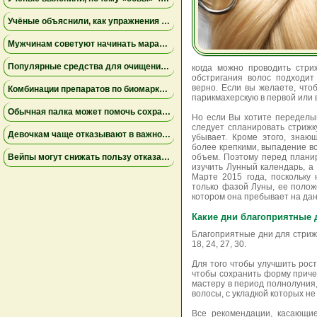
Учёные объяснили, как упражнения замедляют старение мышц
Мужчинам советуют начинать марафон медленнее
Популярные средства для очищения слизи не помогли пациентам на ИВЛ и могут повышать риск осложнений
когда можно проводить стри
обстригания волос подходит
верно. Если вы желаете, что
Комбинации препаратов по биомаркерам помогли уменьшить устойчивую к лечению меланому
парикмахерскую в первой или 
Обычная палка может помочь сохранить равновесие
Но если Вы хотите переделыв
следует спланировать стрижк
Девочкам чаще отказывают в важной защите после рождения
убывает. Кроме этого, знаю
более крепкими, выпадение во
Вейпы могут снижать пользу отказа от сигарет
объем. Поэтому перед плани
изучить Лунный календарь, а
Марте 2015 года, поскольку
только фазой Луны, ее полож
котором она пребывает на да
Какие дни благоприятные 
Благоприятные дни для стрижки 
18, 24, 27, 30.
Для того чтобы улучшить рост
чтобы сохранить форму причес
мастеру в период полнолуния
волосы, с укладкой которых не
Все рекомендации, касающие