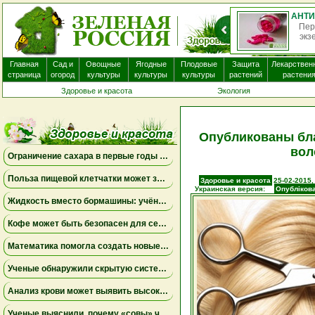
Перо
экзе
Главная
Сад и
Овощные
Ягодные
Плодовые
Защита
Лекарствен
страница
огород
культуры
культуры
культуры
растений
растени
Здоровье и красота
Экология
Опубликованы бл
вол
Ограничение сахара в первые годы жизни может снизить риск болезни Альцгеймера
Польза пищевой клетчатки может зависеть от конкретных бактерий в кишечнике
Здоровье и красота
25-02-2015,
Украинская версия:
Опублікова
Жидкость вместо бормашины: учёные подтвердили эффективность нового метода лечения детского кариеса
Кофе может быть безопасен для сердца, а энергетики — повышать риск аритмии
Математика помогла создать новые биомаркеры для прогнозирования рака молочной железы
Ученые обнаружили скрытую систему очистки в задней части глаза
Анализ крови может выявить высокий риск болезни Альцгеймера за десять лет до появления симптомов
Ученые выяснили, почему «совы» чаще набирают жир в области живота