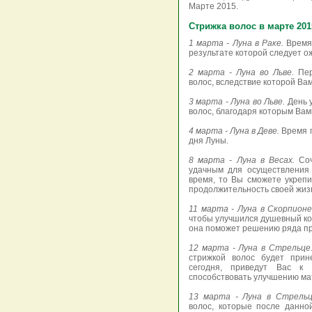
Марте 2015.
Стрижка волос в марте 201
1 марта - Луна в Раке.
Время 
результате которой следует о
2 марта - Луна во Льве.
Пер
волос, вследствие которой Вам
3 марта - Луна во Льве.
День 
волос, благодаря которым Вам
4 марта - Луна в Деве.
Время п
дня Луны.
8 марта - Луна в Весах.
Со
удачным для осуществления 
время, то Вы сможете укрепи
продолжительность своей жиз
11 марта - Луна в Скорпион
чтобы улучшился душевный ком
она поможет решению ряда п
12 марта - Луна в Стрельце
стрижкой волос будет прин
сегодня, приведут Вас к 
способствовать улучшению ма
13 марта - Луна в Стрель
волос, которые после данно