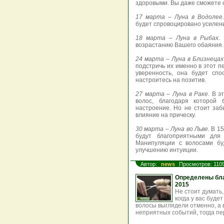
здоровыми. Вы даже сможете о
17 марта – Луна в Водолее
будет спровоцировано усилен
18 марта – Луна в Рыбах
.
возрастанию Вашего обаяния.
24 марта – Луна в Близнецах
подстричь их именно в этот п
уверенность, она будет спо
настроитесь на позитив.
27 марта – Луна в Раке.
В э
волос, благодаря которой
настроение. Но не стоит заб
влияние на прическу.
30 марта – Луна во Льве.
В 15
будут благоприятными для
Манипуляции с волосами бу
улучшению интуиции.
Автор:
news
Просмотров: 110
Определены бла
2015
Не стоит думать,
когда у вас буде
волосы выглядели отменно, а 
неприятных событий, тогда пе