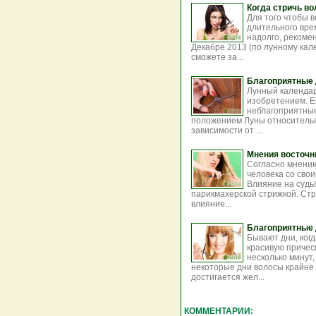
Когда стричь во
Для того чтобы 
длительного вре
надолго, рекомен
Декабре 2013 (по лунному кал
сможете за...
Благоприятные 
Лунный календар
изобретением. Е
неблагоприятные
положением Луны относительно
зависимости от ...
Мнения восточн
Согласно мнени
человека со свои
Влияние на судь
парикмахерской стрижкой. Стр
влияние...
Благоприятные 
Бывают дни, когд
красивую прическ
несколько минут,
некоторые дни волосы крайне
достигается жел...
КОММЕНТАРИИ: