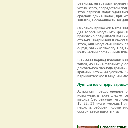
Различными знаками зодиака ч
хотим этого, посредством под
этом стрижки могут удаватьс
средней длине волос, при к
завивок, в особенности, на дли
Основной прической Раков явл
Дев волосы могут быть красив
прекрасно получаются пышные
стрижка, энергичная и сексуа
этого, они могут смешивать с
обруч, резинку, заколку. Под
критическим пограничным впе
В зимний период времени наш
тепла, ношение головных убор
длительного периода времени 
времени, чтобы ее уложить. С
парикмахерскую в текущем месяце
Лунный календарь стрижек
Астрологи предостерегают 
новолуние, а также следует о
месяца. Это означает, что, с
15, 22, 29 числа месяца. Пр
перхоти, себореи. Кроме эт
состригается память и ум.
Благоприятные 