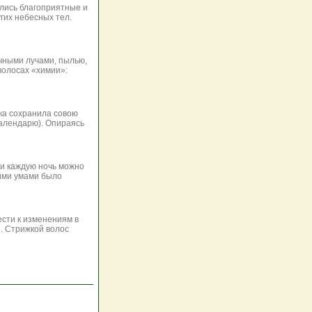
лись благоприятные и
гих небесных тел.
чными лучами, пылью,
волосах «химии»:
ка сохранила совою
календарю). Опираясь
ки каждую ночь можно
кими умами было
сти к изменениям в
. Стрижкой волос