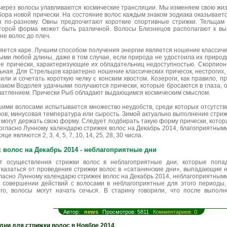
ерез волосы улавливаются космические трансляции. Мы изменяем свою жизн
бора новой прически. На состояние волос каждым знаком зодиака оказываетс
я по-разному. Овны предпочитают короткие спортивные стрижки. Тельцам
оторой форма может быть различной. Волосы Близнецов располагают к в
не волос до плеч.
яется каре. Лучшим способом получения энергии является ношение классиче
ыми любой длины, даже в том случае, если природа не удостоила их природ
 прически, характеризующие их обладательниц недоступностью. Скорпион
льная. Для Стрельцов характерно ношение классических причесок, нестрогих,
тили и сочетать короткую челку с конским хвостом. Козероги, как правило, п
 знаком Водолея удачными получаются прически, которые бросаются в глаза,
чатлением. Прически Рыб обладают выдающимся космическим смыслом.
ими волосами испытывается множество неудобств, среди которых отсутстви
ов, минусовая температура или сырость. Зимой актуально выполнение стриж
могут держать свою форму. Следует подбирать такую форму прически, котор
огласно Лунному календарю стрижек волос на Декабрь 2014, благоприятным
 являются 2, 3, 4, 5, 7, 10, 14, 25, 28, 30 числа.
 волос на Декабрь 2014 - неблагоприятные дни
от осуществления стрижки волос в неблагоприятные дни, которые попа
тказаться от проведения стрижки волос в «сатанинские дни», выпадающие на
огласно Лунному календарю стрижек волос на Декабрь 2014, неблагоприятными
и совершении действий с волосами в неблагоприятные для этого периоды
ого, волосы могут начать сечься. В старину говорили, что после выпол
Автор:
news
Просмотров: 5811
Комментариев: 0
дни для стрижки волос в Ноябре 2014