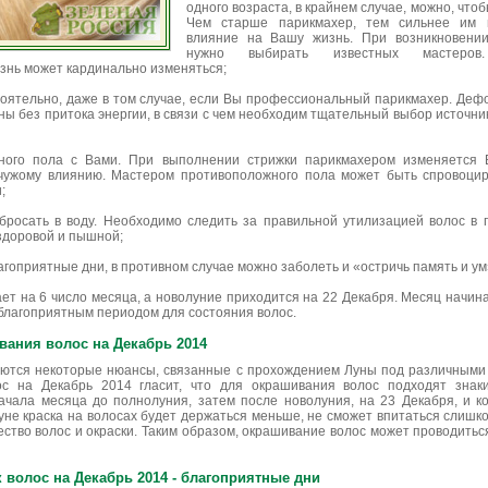
одного возраста, в крайнем случае, можно, что
Чем старше парикмахер, тем сильнее им 
влияние на Вашу жизнь. При возникновении
нужно выбирать известных мастеров
знь может кардинально изменяться;
тоятельно, даже в том случае, если Вы профессиональный парикмахер. Деф
ны без притока энергии, в связи с чем необходим тщательный выбор источник
ного пола с Вами. При выполнении стрижки парикмахером изменяется
чужому влиянию. Мастером противоположного пола может быть спровоцир
;
росать в воду. Необходимо следить за правильной утилизацией волос в п
здоровой и пышной;
агоприятные дни, в противном случае можно заболеть и «остричь память и ум
т на 6 число месяца, а новолуние приходится на 22 Декабря. Месяц начин
 благоприятным периодом для состояния волос.
ания волос на Декабрь 2014
яются некоторые нюансы, связанные с прохождением Луны под различными
с на Декабрь 2014 гласит, что для окрашивания волос подходят знаки
чала месяца до полнолуния, затем после новолуния, на 23 Декабря, и к
уне краска на волосах будет держаться меньше, не сможет впитаться слишко
ство волос и окраски. Таким образом, окрашивание волос может проводиться 2,
 волос на Декабрь 2014 - благоприятные дни