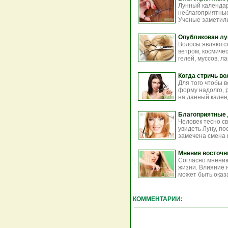
Лунный календар
неблагоприятные
Ученые заметили,
Опубликован лу
Волосы являются
ветром, космиче
гелей, муссов, лак
Когда стричь во
Для того чтобы 
форму надолго, р
на данный календ
Благоприятные 
Человек тесно с
увидеть Луну, п
замечена смена 
Мнения восточн
Согласно мнению
жизни. Влияние 
может быть оказа
КОММЕНТАРИИ: