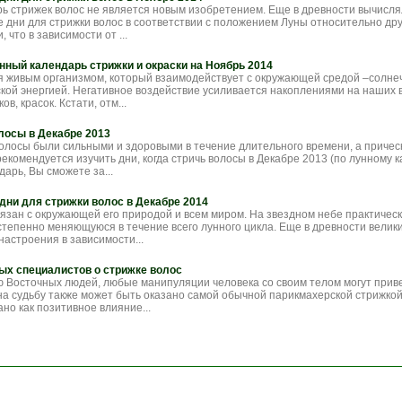
ь стрижек волос не является новым изобретением. Еще в древности вычисля
 дни для стрижки волос в соответствии с положением Луны относительно дру
 что в зависимости от ...
нный календарь стрижки и окраски на Ноябрь 2014
 живым организмом, который взаимодействует с окружающей средой –солне
ской энергией. Негативное воздействие усиливается накоплениями на наших 
ов, красок. Кстати, отм...
лосы в Декабре 2013
волосы были сильными и здоровыми в течение длительного времени, а причес
екомендуется изучить дни, когда стричь волосы в Декабре 2013 (по лунному 
арь, Вы сможете за...
дни для стрижки волос в Декабре 2014
вязан с окружающей его природой и всем миром. На звездном небе практичес
остепенно меняющуюся в течение всего лунного цикла. Еще в древности вели
настроения в зависимости...
ых специалистов о стрижке волос
 Восточных людей, любые манипуляции человека со своим телом могут приве
на судьбу также может быть оказано самой обычной парикмахерской стрижкой
но как позитивное влияние...