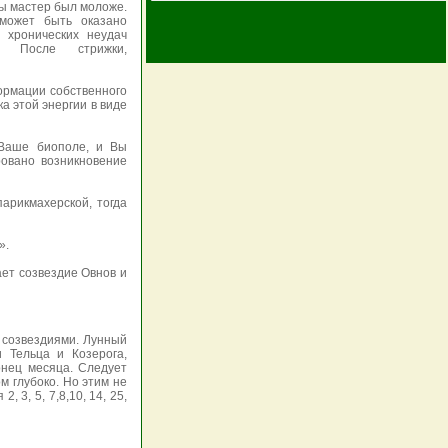
бы мастер был моложе.
может быть оказано
 хронических неудач
. После стрижки,
ормации собственного
а этой энергии в виде
 Ваше биополе, и Вы
овано возникновение
арикмахерской, тогда
».
ает созвездие Овнов и
 созвездиями. Лунный
 Тельца и Козерога,
онец месяца. Следует
м глубоко. Но этим не
 3, 5, 7,8,10, 14, 25,