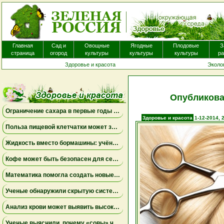
Пероральные антигистаминные препараты, которые часто назначают пацие
экземой для уменьшения зуда, вероятно, не приносят существенной пользы. 
Главная
Сад и
Овощные
Ягодные
Плодовые
З
страница
огород
культуры
культуры
культуры
ра
Здоровье и красота
Эколо
Опубликова
Ограничение сахара в первые годы жизни может снизить риск болезни Альцгеймера
Здоровье и красота
1-12-2014, 
Польза пищевой клетчатки может зависеть от конкретных бактерий в кишечнике
Жидкость вместо бормашины: учёные подтвердили эффективность нового метода лечения детского кариеса
Кофе может быть безопасен для сердца, а энергетики — повышать риск аритмии
Математика помогла создать новые биомаркеры для прогнозирования рака молочной железы
Ученые обнаружили скрытую систему очистки в задней части глаза
Анализ крови может выявить высокий риск болезни Альцгеймера за десять лет до появления симптомов
Ученые выяснили, почему «совы» чаще набирают жир в области живота