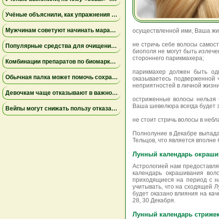
Учёные объяснили, как упражнения замедляют старение мышц
Мужчинам советуют начинать марафон медленнее
осуществленной ими, Ваша жи
не стричь себе волосы самос
Популярные средства для очищения слизи не помогли пациентам на ИВЛ и могут повышать риск осложнений
биополя не могут быть излече
стороннего парикмахера;
Комбинации препаратов по биомаркерам помогли уменьшить устойчивую к лечению меланому
парикмахер должен быть од
Обычная палка может помочь сохранить равновесие
оказываетесь подверженной 
неприятностей в личной жизни
Девочкам чаще отказывают в важной защите после рождения
остриженные волосы нельзя б
Ваша шевелюра всегда будет 
Вейпы могут снижать пользу отказа от сигарет
не стоит стричь волосы в небл
Полнолуние в Декабре выпадае
Тельцов, что является вполне
Лунный календарь окрашив
Астрологией нам предоставл
календарь окрашивания воло
приходящиеся на период с на
учитывать, что на сходящей Л
будет оказано влияния на каче
28, 30 Декабря.
Лунный календарь стрижек