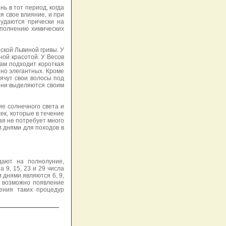
ь в тот период, когда
я свое влияние, и при
 удаются прически на
ыполнению химических
ской Львиной гривы. У
ной красотой. У Весов
ам подходит короткая
 но элегантных. Кроме
рячут свои волосы под
 они выделяются своим
е солнечного света и
ек, которые в течение
ая не потребует много
и днями для походов в
дают на полнолуние,
 9, 15, 23 и 29 числа
 днями являются 6, 9,
, возможно появление
нения таких процедур