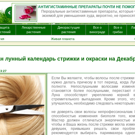
АНТИГИСТАМИННЫЕ ПРЕПАРАТЫ ПОЧТИ НЕ ПОМОГАЮТ ПРИ ЭКЗЕМЕ И МОГУТ ВЫЗЫВАТЬ ПОБОЧНЫЕ ЭФФЕКТЫ
нтам с
Однократная доза псилоцибина — психоактивного
Бол...
некоторых видах галлюциногенных грибов, — может
мо...
ащита
Лекарственные
Дикорастущие
Все о
Все о
Л
стений
растения
растения
винограде
грибах
гия
Живая планета
н лунный календарь стрижки и окраски на Декабр
23:27
Если Вы желаете, чтобы волосы после стрижки
нужно делать прическу в тот период, когда Лу
полноте. Непослушными волосами изменя
становятся более послушными, перестают 
Луна способствует укреплению корней в
стремительного выпадения. Кроме этого, чт
улучшилось, необходимо следовать некоторым 
не доверять свои волосы непрофессионалам.
способностью изменения биополя того, ком
Мастер должен отличаться энергичностью и
чтобы и Ваша жизнь после стрижки могла изме
девушек, привыкших решать свои пробле
рекомендуется выбирать парикмахера одно