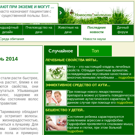
ОДНОКРАТНЫЙ ПРИЁМ ПСИЛОЦИБИНА МОЖЕТ МЕНЯТЬ РАБОТУ МОЗГА НА НЕСКОЛЬКО НЕДЕЛЬ
 вещества, содержащегося в
 вызывать изменения в работе
андшафтный
Пчеловодство на
Животные на
Последние
Дачный
дизайн
даче
даче
новости
форум
Среда обитания
Новости науки
Случайное
Топ
ь 2014
ЛЕЧЕБНЫЕ СВОЙСТВА МЯТЫ..
Мята – это настоящий кладезь лечебных
свойств. Обладая приятным ароматом,
охлаждающими вкусовыми качествами и
многочисленными лечебными ...
подробнее
 стали расти быстрее,
на растет, ближе к ее
ЭФФЕКТИВНОЕ СРЕДСТВО ОТ АУТИЗМА НАЙДЕНО ..
ются свойства, они
путаться. Убывающая
При помощи нового лекарственного
олос, задержке их
препарата можно устранить поведенческое
обы состояние волос
нарушение аутистического характера. В
данном случае при помощи его
подробнее
правилам:
БЕШЕНСТВО У ДЕТЕЙ..
 Парикмахер обладает
у остригает волосы.
Состояние ребенка характеризуется
 жизнерадостностью,
появлением агрессии и гидрофобии.
Гидрофобия проявляется спазмами мышц
ниться к лучшему. Для
гортани и глотки, при этом больной
мы самостоятельно,
подробнее
го пола и примерно