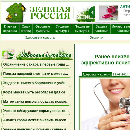
Пер
экз
Главная
Сад и
Овощные
Ягодные
Плодовые
Защита
Лекарствен
страница
огород
культуры
культуры
культуры
растений
растени
Здоровье и красота
Экология
Ранее неизве
эффективно лечит
Ограничение сахара в первые годы жизни может снизить риск болезни Альцгеймера
Польза пищевой клетчатки может зависеть от конкретных бактерий в кишечнике
Здоровье и красота
31-08-2014,
Жидкость вместо бормашины: учёные подтвердили эффективность нового метода лечения детского кариеса
Кофе может быть безопасен для сердца, а энергетики — повышать риск аритмии
Математика помогла создать новые биомаркеры для прогнозирования рака молочной железы
Ученые обнаружили скрытую систему очистки в задней части глаза
Анализ крови может выявить высокий риск болезни Альцгеймера за десять лет до появления симптомов
Ученые выяснили, почему «совы» чаще набирают жир в области живота