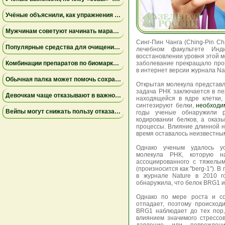
Учёные объяснили, как упражнения замедляют старение мышц
Мужчинам советуют начинать марафон медленнее
Синг-Пин Чанга (Ching-Pin Ch
Популярные средства для очищения слизи не помогли пациентам на ИВЛ и могут повышать риск осложнений
лечебном факультете Инди
восстановлении уровня этой 
Комбинации препаратов по биомаркерам помогли уменьшить устойчивую к лечению меланому
заболевание прекращало про
в интернет версии журнала Nat
Обычная палка может помочь сохранить равновесие
Открытая молекула представ
задача РНК заключается в пер
Девочкам чаще отказывают в важной защите после рождения
находящейся в ядре клетки,
синтезируют белки,
необходи
Вейпы могут снижать пользу отказа от сигарет
годы ученые обнаружили 
кодировании белков, а оказ
процессы. Влияние длинной 
время оставалось неизвестны
Однако ученым удалось ус
молекула РНК, которую на
ассоциированного с тяжелы
(произносится как "berg-1").
в журнале Nature в 2010 г
обнаружила, что белок BRG1 и
Однако по мере роста и со
отпадает, поэтому происход
BRG1 наблюдает до тех пор,
влиянием значимого стрессов