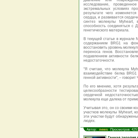
давление или повреждени
исследование, проведенно
экстремальных условиях пр
результате чего изменяется
сердца, и развивается сердеч
синтез молекулы Myheart, 
способность соединяться с 
генетического материала.
В текущей статье в журнале 
содержанием BRG1 на фоне
восстановить уровень молекул
переноса генов. Восстановл
подавлением активности бел
недостаточности.
"Я считаю, что молекула Myh
взаимодействие белка BRG1
генной активности", – говорит 
По его мнению, хотя резуль
целесообразности тестиров
сердечной недостаточность
молекула еще далека от приме
Учитывая это, он со своими к
участков молекулы Myheart, 
эти участки будут обнаружены
людях.
Автор:
news
Просмотров: 425
Генная терапия