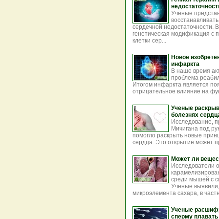
недостаточност
Учёные представ
восстанавливать
сердечной недостаточности. 
генетическая модификация с п
клетки сер...
Новое изобрете
инфаркта
В наше время ак
проблема реабил
Итогом инфаркта является по
отрицательное влияние на фун
Ученые раскрыв
болезнях сердц
Исследование, п
Мичигана под ру
помогло раскрыть новые прин
сердца. Это открытие может пр
Может ли веще
Исследователи о
карамелизирован
среди мышей с 
Ученые выявили,
микроэлемента сахара, в частно
Ученые расшифр
сперму плавать