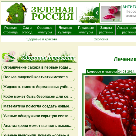
О
нек
Главная
Сад и
Овощные
Ягодные
Плодовые
Защита
Лекарствен
страница
огород
культуры
культуры
культуры
растений
растени
Здоровье и красота
Экология
Лечение
Ограничение сахара в первые годы жизни может снизить риск болезни Альцгеймера
Здоровье и красота
24-08-2014,
Польза пищевой клетчатки может зависеть от конкретных бактерий в кишечнике
Жидкость вместо бормашины: учёные подтвердили эффективность нового метода лечения детского кариеса
Кофе может быть безопасен для сердца, а энергетики — повышать риск аритмии
Математика помогла создать новые биомаркеры для прогнозирования рака молочной железы
Ученые обнаружили скрытую систему очистки в задней части глаза
Анализ крови может выявить высокий риск болезни Альцгеймера за десять лет до появления симптомов
Ученые выяснили, почему «совы» чаще набирают жир в области живота