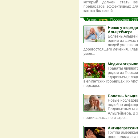
который должен стать ве
препаратов, эффективных дл
клеток болезней.
Автор:
news
Просмотров: 635
Новое утвержде
Альцгеймера
Болезнь Альцгей
одним из самых 
людей уже в пож
дорогостоящего лечения. Глав
умен...
Медики открыли
Гранаты являютс
родом из Персии
здоровьем, плод
в египетских гробницах; их у
персидск...
Болезнь Альцге
Новые исследова
подобно инфекци
Подопытным мыша
Альцгеймера. В 
приживалась, но и стре...
Антидепрессант
Группа американ
определила два 