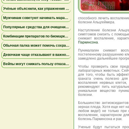
Учёные объяснили, как упражнения замедляют старение мышц
Мужчинам советуют начинать марафон медленнее
способного лечить воспалени
болезни Альцгеймера.
Популярные средства для очищения слизи не помогли пациентам на ИВЛ и могут повышать риск осложнений
Наступление болезни Альцг
симптомов снизить с помощью
Комбинации препаратов по биомаркерам помогли уменьшить устойчивую к лечению меланому
снижает воспаление, харак
Паркинсона
.
Обычная палка может помочь сохранить равновесие
Пуникалагин снимает вос
постепенному разрушению клет
Девочкам чаще отказывают в важной защите после рождения
замедлено дальнейшее прогре
Вейпы могут снижать пользу отказа от сигарет
Чтобы проверить свои пред
лабораторных животных. Сейч
для того, чтобы быть эффект
граната очень полезно для
воспаления нервных клеток,
рекомендуют пить натуральн
уникальное вещество пуник
болезни.
Большинство антиоксидантов
зернах плода. Хотя еще нет на
любом виде!) не только при
воспалении, характерном для
болезнь Паркинсона и рак.
Ученые будут пытаться про