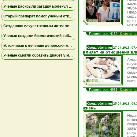
закл
Учёные раскрыли загадку молекул пыльцы ржи, связанных с борьбой против опухолей
заду
Пред
Старый препарат помог ученым открыть новый механизм работы почек
сек
прив
мето
Созданная искусственным интеллектом универсальная вакцина против коронавирусов успешно прошла первое испытание на людях
Просмотров: 4139
Комментар
Ученые создали биологический «обходной путь» в мозге, который может повысить устойчивость к стрессу
Устойчивая к лечению депрессия может поддаваться комбинациям уже известных препаратов
Среда обитания
27-04-2016, 07:
влияет на отношения в
Ученые смогли обратить диабет у мышей с помощью выращенных в лаборатории инсулиновых клеток
Амер
науч
степ
сем
моло
влиян
Просмотров: 4961
Комментар
Среда обитания
25-04-2016, 09:
жизнь
Неда
пока
суще
заяв
резу