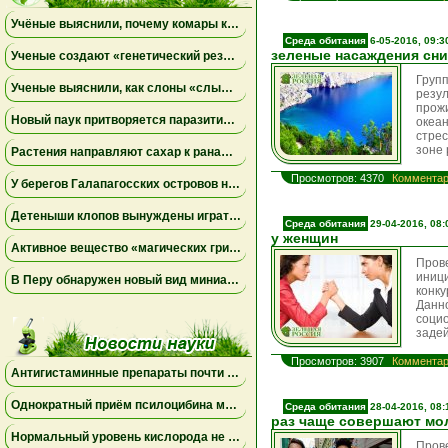
Учёные выяснили, почему комары кусают одних людей чаще, чем других
Среда обитания
6-05-2016, 09:3
зеленые насаждения сн
Ученые создают «генетический резерв» коал, замораживая яйцеклетки и сперматозоиды
Груп
Ученые выяснили, как слоны «слышат» шаги и передают сообщения через землю
резу
прож
Новый паук притворяется паразитическим грибом
океан
стре
зоне 
Растения направляют сахар к ранам, чтобы быстрее восстановиться
Просмотров: 4370
Комментар
У берегов Галапагосских островов нашли крошечного синего осьминога нового вида
Детеныши клопов вынуждены играть в «рулетку», чтобы вовремя найти бактерий-партнеров для выживания
Среда обитания
29-04-2016, 08:
у женщин
Активное вещество «магических грибов» сделало рыб менее агрессивными и менее активными
Пров
иниц
В Перу обнаружен новый вид миниатюрной сумчатой лягушки, вынашивающей потомство на спине
конк
Дан
соци
заде
Просмотров: 3907
Комментар
Антигистаминные препараты почти не помогают при экземе и могут вызывать побочные эффекты
Однократный приём псилоцибина может менять работу мозга на несколько недель
Среда обитания
28-04-2016, 08:
раз чаще совершают мо
Нормальный уровень кислорода не исключает опасную одышку
Пров