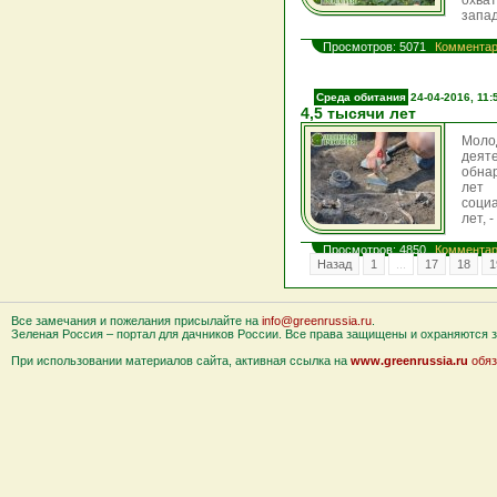
охва
запад
Просмотров: 5071
Комментар
Среда обитания
24-04-2016, 11:
4,5 тысячи лет
Моло
деят
обна
лет 
соци
лет, 
Просмотров: 4850
Комментар
Назад
1
...
17
18
1
Все замечания и пожелания присылайте на
info@greenrussia.ru
.
Зеленая Россия – портал для дачников России. Все права защищены и охраняются за
При использовании материалов сайта, активная ссылка на
www.greenrussia.ru
обяз