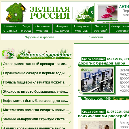
Пер
экз
Главная
Сад и
Овощные
Ягодные
Плодовые
Защита
Лекарствен
страница
огород
культуры
культуры
культуры
растений
растени
Здоровье и красота
Экология
Среда обитания
12-05-2016, 08:
дорогих брендов мира
Экспериментальный препарат замедлил развитие смертельного заболевания мозга у женщин
Всем
Ограничение сахара в первые годы жизни может снизить риск болезни Альцгеймера
межд
дорог
Польза пищевой клетчатки может зависеть от конкретных бактерий в кишечнике
доро
посл
корпо
Жидкость вместо бормашины: учёные подтвердили эффективность нового метода лечения детского кариеса
Просмотров: 4449
Комментар
Кофе может быть безопасен для сердца, а энергетики — повышать риск аритмии
Математика помогла создать новые биомаркеры для прогнозирования рака молочной железы
Среда обитания
11-05-2016, 08:
психическими расстрой
Ученые обнаружили скрытую систему очистки в задней части глаза
Млад
пров
Анализ крови может выявить высокий риск болезни Альцгеймера за десять лет до появления симптомов