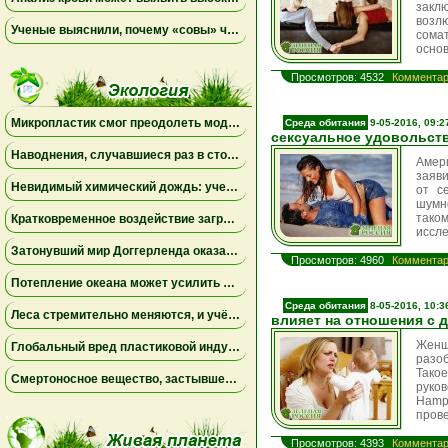
закл
возл
Ученые выяснили, почему «совы» чаще набирают жир в области живота
сома
основ
Просмотров: 4532
Комментар
Микропластик смог преодолеть модель плацентарного барьера и повлиял на гормоны беременности
Среда обитания
9-05-2016, 09:2
сексуальное удовольст
Наводнения, случавшиеся раз в столетие, могут превратиться в новую норму
Амер
заяви
Невидимый химический дождь: ученые обнаружили глобальное загрязнение «вечным химикатом», которое охватило всю планету
от с
шумн
тако
Кратковременное воздействие загрязнённого воздуха влияет не только на лёгкие, но и на мозг
иссл
Затонувший мир Доггерленда оказался зелёным убежищем: древняя ДНК раскрыла тайны ледникового периода
Просмотров: 4960
Комментар
Потепление океана может усилить роль крошечного микроба, контролирующего морские питательные вещества
Среда обитания
8-05-2016, 10:3
Леса стремительно меняются, и учёные бьют тревогу
влияет на отношения с 
Женщ
Глобальный вред пластиковой индустрии для здоровья людей может удвоиться к 2040 году
разо
Тако
Смертоносное вещество, застывшее во льду, могло запустить зарождение жизни на Земле
руко
Hamp
прове
Просмотров: 4393
Комментар