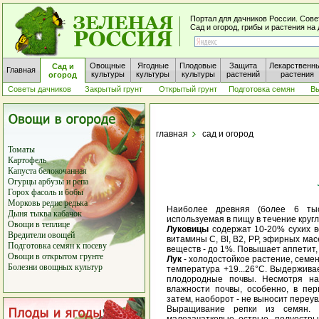
Портал для дачников России. Сове
Сад и огород, грибы и растения н
Овощные
Ягодные
Плодовые
Защита
Лекарственн
Сад и
Главная
культуры
культуры
культуры
растений
растения
огород
Советы дачников
Закрытый грунт
Открытый грунт
Подготовка семян
В
главная
сад и огород
Томаты
Картофель
Капуста белокочанная
Огурцы
арбузы
и
репа
Горох
фасоль
и
бобы
Морковь
редис
редька
Наиболее древняя (более 6 тыс
Дыня
тыква
кабачок
используемая в пищу в течение кругл
Овощи в теплице
Луковицы
содержат 10-20% сухих в
Вредители овощей
витамины С, Bl, B2, РР, эфирных мас
Подготовка семян к посеву
веществ - до 1%. Повышает аппетит,
Овощи в открытом грунте
Лук
- холодостойкое растение, семен
Болезни овощных культур
температура +19...26°С. Выдержива
плодородные почвы. Несмотря на 
влажности почвы, особенно, в пе
затем, наоборот - не выносит переу
Выращивание репки из семян.
малозачатковые острые, полуостр