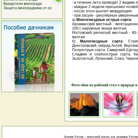
- в течение лета проводят 2 жидкие 
Вредители винограда
- каждые 2 недели присыпают почвой
Защита виноградника от ос
- после этого рыхлят междурядия;
- при засухе - регулярные умеренные
а)
Многогнездные острые сорта:
Арзамасский местный - вегетационн
100 г, наружные чешуи желтые.
Ростовский репчатый местный - 80-
желтая.
б)
Малогнездные сорта
: Стри
Днестровский, гибрид Антей, Вертюж
Полуострые сорта: Сквирский (Цитау
Сладкие и слабоострые сорта. Ка
Золотистый, Луганский, Союз, Черно
Фото обои на рабочий стол о природе и
Зеленая Россия – новостной портал для дачников России