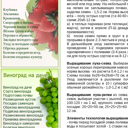
весной или под зиму. На небольшой 
на легких не заплывающих почвах
Клубника
заделки семян - 1,5-2 см. Норма высев
Земляника
кг/га – полу острых сортов (т.е.40-6
Крыжовник
схеме 20x6-12 см.
Смородина
и
малина
а) в теплых парниках (или теплицах)
Черешня
вишня
и
слива
марта), затем в апреле (П-Ш декад
Яблоня
груша
и айва
приживаемости);
Персики
и
абрикосы
б) посев семян прямо в грунт в р
Закладка молодого сада
прорывка в фазе 2-3 листьев и уход а
В дальнейшем уход заключается в
Уход за молодым садом
проведении 1-2 подкормок орган
Обрезка деревьев
одновременно с поливами (3-4 раза з
Болезни и вредители ягод
см для полу острых сортов и на 8-12 
Болезни плодовых культур
Выращивание лука-севка
. Выбираю
осенью хорошо перепревшим навозом 
норма высева - из расчета 0,4-1,2 г н
Схемы посева 6x26+6x26x6+70 см, ил
Уход заключается в рыхлении по
аммиачной селитры и 10 г суперфос
обычная урожайность - 1,0-1,2 кг с м2
Виноград на даче
Сорта винограда
Выращивание лука-репки
из севка
Подготовка почвы
севок, выбирая участки с рыхлой, 
Размещение кустов
100-120 г на 1 м2, крупного севка и
Посадка саженцев
посадки: 20+20+50 см; 25+25+25+60 
Обрезка виноградника
12 см.
Подвязка виноградника
Размножение винограда
Элементы технологии выращивани
Прививка виноградника
- почву перед посадкой севка полива
Виноград и заморозки
воды и посыпают золой - 1 стакан на 
Болезни винограда