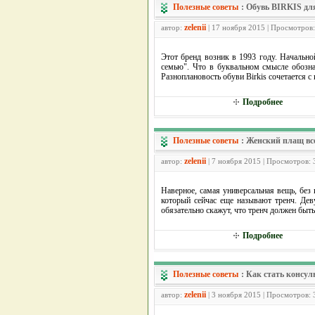
Полезные советы
:
Обувь BIRKIS для
zelenii
автор:
| 17 ноября 2015 | Просмотров
Этот бренд возник в 1993 году. Начальн
семью". Что в буквальном смысле обозна
Разноплановость обуви Birkis сочетается
Подробнее
Полезные советы
:
Женский плащ все
zelenii
автор:
| 7 ноября 2015 | Просмотров:
Наверное, самая универсальная вещь, без 
который сейчас еще называют тренч. Дев
обязательно скажут, что тренч должен быть
Подробнее
Полезные советы
:
Как стать консу
zelenii
автор:
| 3 ноября 2015 | Просмотров: