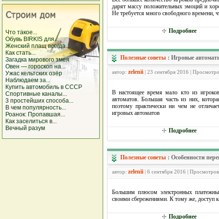
дарят массу положительных эмоций и хоро
Не требуется много свободного времени, 
Подробнее
Что такое...
Обувь BIRKIS для...
Женский плащ всегда...
Как стать...
Полезные советы
:
Игровые автомат
Загадка мирового змея
Овен — гороскоп на...
zelenii
автор:
| 23 сентября 2016 | Просмотро
Ужас кельтских озёр
Наблюдаем за...
Купить автомобиль в СССР
В настоящее время мало кто из игроков
Спортивные каналы...
автоматов. Большая часть из них, котор
3 простейших способа...
поэтому практически ни чем не отличает
В чем популярность...
игровых автоматов
Роанок: Пропавшая...
Как заселиться в...
Вечный разум
Подробнее
Полезные советы
:
Особенности перев
zelenii
автор:
| 6 сентября 2016 | Просмотров
Большим плюсом электронных платежных
своими сбережениями. К тому же, доступ к
Подробнее