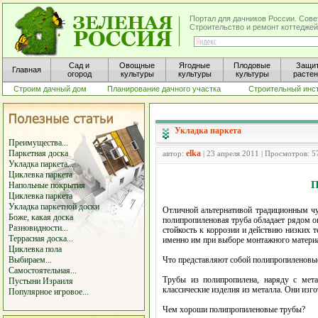
Портал для дачников России. Сове
Строительство и ремонт коттеджей
Сад и
Овощные
Ягодные
Плодовые
Защи
Главная
огород
культуры
культуры
культуры
расте
Строим дачный дом
Планирование дачного участка
Строительный инс
Укладка паркета
Преимущества...
Паркетная доска
elka
автор:
| 23 апреля 2011 | Просмотров: 5
Укладка паркета...
Циклевка паркета
П
Напольные покрытия
Циклевка паркета
Укладка паркетной доски
Отличной альтернативой традиционным ч
Боже, какая доска
полипропиленовая труба обладает рядом о
Разновидности...
стойкость к коррозии и действию низких 
Террасная доска...
именно им при выборе монтажного материал
Циклевка пола
Выбираем...
Что представляют собой полипропиленовы
Самостоятельная...
Трубы из полипропилена, наряду с мет
Пустыни Израиля
классические изделия из металла. Они из
Популярное игровое...
Чем хороши полипропиленовые трубы?