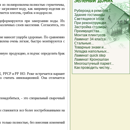
я из полипропилена полностью герметичны,
 загрязняют воду, как например изделия из
Рубероид в ремонте...
яется плесень, грибок и водоросли.
Здание гостиницы
Светящиеся обои
 деформируются при замерзании воды. Их
При реконструкции...
зличных слоев населения. Согласитесь, это
Застройка столицы
Преимущества...
Монтаж плинтусов
и не наносят ущерба здоровью. По сравнению
Ламинат 34 класса
пилена очень легкие, быстро монтируются с
Стальные...
Товарные знаки и...
Укладка напольных...
енную продукцию, и подчас определить брак
Ламинат quick step
Ламинат Кроношпан
Многоштучный паркет...
Как проводить чистку...
R, PPCP и РР НО. Реже встречается вариант
 считать инновационной. Она отличается
понадобиться, - это специальный сварочный
 становятся все более востребованными на
 только полностью, без внесения изменений