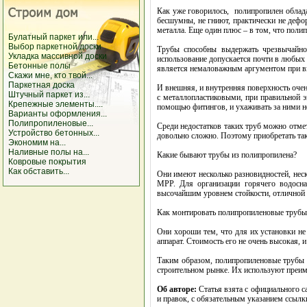
Как уже говорилось, полипропилен облад
бесшумны, не гниют, практически не дефо
металла. Еще один плюс – в том, что поли
Булатный паркет или...
Выбор паркетной доски
Трубы способны выдержать чрезвычайно
Укладка массивной доски
использование допускается почти в любых 
Бетонные полы
является немаловажным аргументом при вы
Скажи мне, кто твой...
Паркетная доска
И внешняя, и внутренняя поверхность очен
Штучный паркет из...
с металлопластиковыми, при правильной э
Крепежные элементы....
помощью фитингов, и ухаживать за ними н
Варианты оформления...
Полипропиленовые...
Среди недостатков таких труб можно отме
Устройство бетонных...
довольно сложно. Поэтому приобретать та
Экономим на...
Наливные полы на...
Какие бывают трубы из полипропилена?
Ковровые покрытия
Как обставить...
Они имеют несколько разновидностей, нес
МPP. Для организации горячего водосн
высочайшим уровнем стойкости, отличной 
Как монтировать полипропиленовые трубы
Они хороши тем, что для их установки не
аппарат. Стоимость его не очень высокая, 
Таким образом, полипропиленовые трубы и
строительном рынке. Их используют преим
Об авторе:
Статья взята с официального с
и правок, с обязательным указанием сс