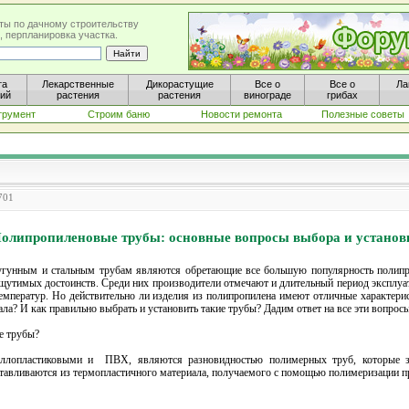
ты по дачному строительству
, перпланировка участка.
та
Лекарственные
Дикорастущие
Все о
Все о
Ла
ний
растения
растения
винограде
грибах
трумент
Строим баню
Новости ремонта
Полезные советы
701
олипропиленовые трубы: основные вопросы выбора и установ
угунным и стальным трубам являются обретающие все большую популярность полипро
щутимых достоинств. Среди них производители отмечают и длительный период эксплуата
температур. Но действительно ли изделия из полипропилена имеют отличные характери
а? И как правильно выбрать и установить такие трубы? Дадим ответ на все эти вопросы
е трубы?
аллопластиковыми и ПВХ, являются разновидностью полимерных труб, которые з
готавливаются из термопластичного материала, получаемого с помощью полимеризации п