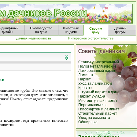
ндшафтный
Пчеловодство
Животные
Дачный
Строим
дизайн
на даче
на даче
форум
дачу
Дачная недвижимость
Интересное о строительстве
Станки универсальный...
Полки металлические...
Лакированный паркет
Ламинат
ки
Паркет
Уход за ламинатом
Кровати
пиленовые трубы. Это связано с тем, что
Штучный паркет в доме
ции, и невысокую цену, и экологичность, и
Паркет укладка
стики? Почему стоит отдавать предпочтение
Многоштучный паркет
.
Перемолвимся о...
Гипсокартон и ламинат
Строительный паркет
Укладка ламината
а последние годы практически вытеснили
Обширные...
ропилена.