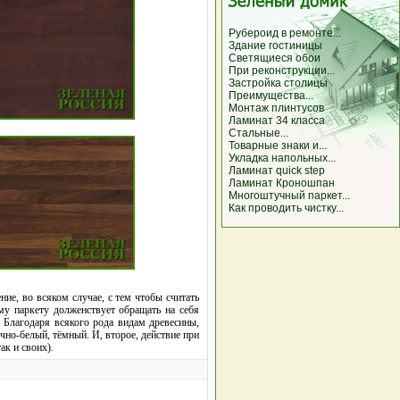
Рубероид в ремонте...
Здание гостиницы
Светящиеся обои
При реконструкции...
Застройка столицы
Преимущества...
Монтаж плинтусов
Ламинат 34 класса
Стальные...
Товарные знаки и...
Укладка напольных...
Ламинат quick step
Ламинат Кроношпан
Многоштучный паркет...
Как проводить чистку...
ие, во всяком случае, с тем чтобы считать
му паркету долженствует обращать на себя
 Благодаря всякого рода видам древесины,
но-белый, тёмный. И, второе, действие при
ак и своих).