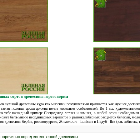
чивых сортов древесины переговорим
в цельной древесины куда как многими покупателями признается как лучшее достижен
 самая половая доска должна иметь несколько особенностей. Во 1-ых, художественно
ак тебе наглядный пример: Спецодежда летняя и зимняя, в любой сезон необходимая.
может быть много неординарных вариантов и разнокалиберных расцветок белёсый, молоч
 древесины берёза, розовоедерево, Жимолость - Lonicera и Падуб - ilex (как избитых, т
оречивых пород естественной древесины - ...