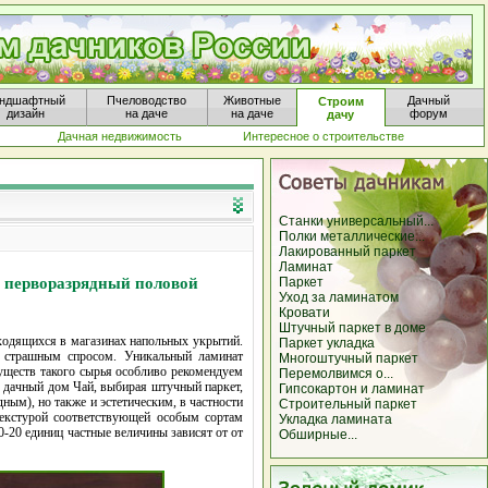
ндшафтный
Пчеловодство
Животные
Дачный
Строим
дизайн
на даче
на даче
форум
дачу
Дачная недвижимость
Интересное о строительстве
Станки универсальный...
Полки металлические...
Лакированный паркет
Ламинат
- перворазрядный половой
Паркет
Уход за ламинатом
Кровати
Штучный паркет в доме
ходящихся в магазинах напольных укрытий.
Паркет укладка
о страшным спросом. Уникальный ламинат
Многоштучный паркет
муществ такого сырья особливо рекомендуем
Перемолвимся о...
 дачный дом Чай, выбирая штучный паркет,
Гипсокартон и ламинат
ным), но также и эстетическим, в частности
Строительный паркет
текстурой соответствующей особым сортам
Укладка ламината
0-20 единиц частные величины зависят от от
Обширные...