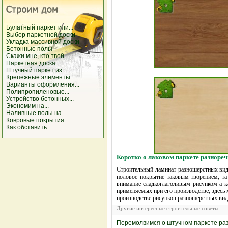
Булатный паркет или...
Выбор паркетной доски
Укладка массивной доски
Бетонные полы
Скажи мне, кто твой...
Паркетная доска
Штучный паркет из...
Крепежные элементы....
Варианты оформления...
Полипропиленовые...
Устройство бетонных...
Экономим на...
Наливные полы на...
Ковровые покрытия
Как обставить...
Коротко о лаковом паркете разноре
Строительный ламинат разношерстных видо
половое покрытие таковым творением, та
внимание сладкоглаголивым рисунком а к
применяемых при его производстве, здесь 
производстве рисунков разношерстных видов
Другие интересные строительные советы
Перемолвимся о штучном паркете разн