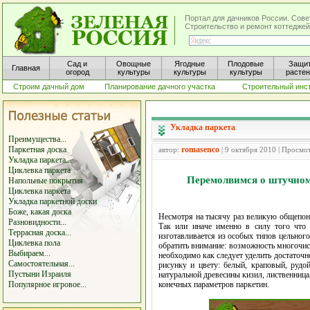
Портал для дачников России. Сове
Строительство и ремонт коттеджей
Сад и
Овощные
Ягодные
Плодовые
Защи
Главная
огород
культуры
культуры
культуры
расте
Строим дачный дом
Планирование дачного участка
Строительный инс
Укладка паркета
Преимущества...
Паркетная доска
romasenco
автор:
| 9 октября 2010 | Просмо
Укладка паркета...
Циклевка паркета
Перемолвимся о штучном 
Напольные покрытия
Циклевка паркета
Укладка паркетной доски
Боже, какая доска
Несмотря на тысячу раз великую общепоня
Разновидности...
Так или иначе именно в силу того что
Террасная доска...
изготавливается из особых типов цельног
Циклевка пола
обратить внимание: возможность многочис
Выбираем...
необходимо как следует уделить достаточн
Самостоятельная...
рисунку и цвету: белый, краповый, рудо
Пустыни Израиля
натуральной древесины кизил, лиственница,
Популярное игровое...
конечных параметров паркетин.