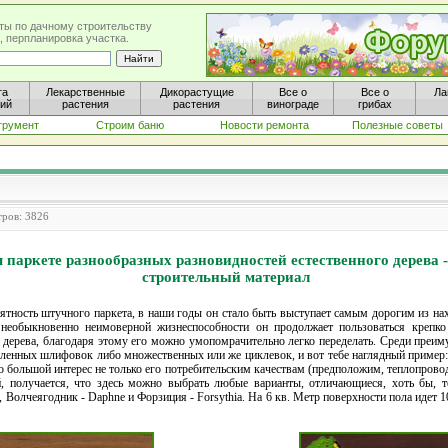
ты по дачному строительству
, перпланировка участка.
та
Лекарственные
Дикорастущие
Все о
Все о
Ла
ний
растения
растения
винограде
грибах
трумент
Строим баню
Новости ремонта
Полезные советы
тров: 3826
паркете разнообразных разновидностей естественного дерева 
строительный материал
тность штучного паркета, в наши годы он стало быть выступает самым дорогим из на
 необыкновенно неимоверной жизнеспособности он продолжает пользоваться крепк
о дерева, благодаря этому его можно умопомрачительно легко переделать. Среди преи
ленных шлифовок либо множественных или же циклевок, и вот тебе наглядный пример:
о большой интерес не только его потребительским качествам (предположим, теплопровод
й, получается, что здесь можно выбрать любые варианты, отличающиеся, хоть бы, 
 Волчеягодник - Daphne и Форзиция - Forsythia. На 6 кв. Метр поверхности пола идет 1