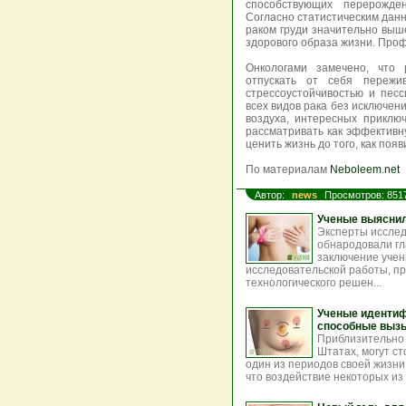
способствующих перерожде
Согласно статистическим дан
раком груди значительно выше
здорового образа жизни. Проф
Онкологами замечено, что
отпускать от себя пережи
стрессоустойчивостью и песс
всех видов рака без исключен
воздуха, интересных приклю
рассматривать как эффективн
ценить жизнь до того, как появ
По материалам
Neboleem.net
Автор:
news
Просмотров: 851
Ученые выяснил
Эксперты исслед
обнародовали гл
заключение учен
исследовательской работы, п
технологического решен...
Ученые идентиф
способные вызыв
Приблизительно 
Штатах, могут с
один из периодов своей жизни
что воздействие некоторых из 