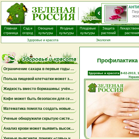
Пер
экз
Главная
Сад и
Овощные
Ягодные
Плодовые
Защита
Лекарствен
страница
огород
культуры
культуры
культуры
растений
растени
Здоровье и красота
Экология
Профилактика 
Ограничение сахара в первые годы жизни может снизить риск болезни Альцгеймера
Здоровье и красота
8-02-2013, 
Украи
Польза пищевой клетчатки может зависеть от конкретных бактерий в кишечнике
Жидкость вместо бормашины: учёные подтвердили эффективность нового метода лечения детского кариеса
Кофе может быть безопасен для сердца, а энергетики — повышать риск аритмии
Математика помогла создать новые биомаркеры для прогнозирования рака молочной железы
Ученые обнаружили скрытую систему очистки в задней части глаза
Анализ крови может выявить высокий риск болезни Альцгеймера за десять лет до появления симптомов
Ученые выяснили, почему «совы» чаще набирают жир в области живота