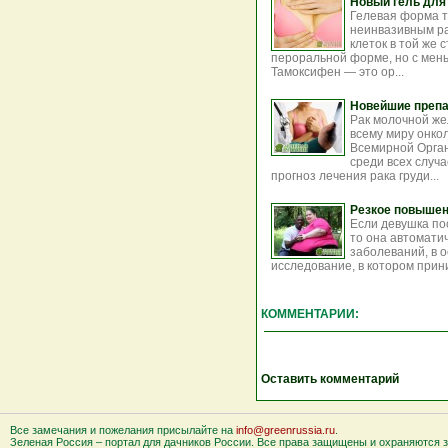
Новый гель для 
Гелевая форма т
неинвазивным ра
клеток в той же 
пероральной форме, но с мен
Тамоксифен — это ор...
Новейшие препа
Рак молочной ж
всему миру онко
Всемирной Орга
среди всех случ
прогноз лечения рака груди...
Резкое повышени
Если девушка по
то она автоматич
заболеваний, в 
исследование, в котором прини
КОММЕНТАРИИ:
Оставить комментарий
Все замечания и пожелания присылайте на
info@greenrussia.ru
.
Зеленая Россия – портал для дачников России. Все права защищены и охраняются за