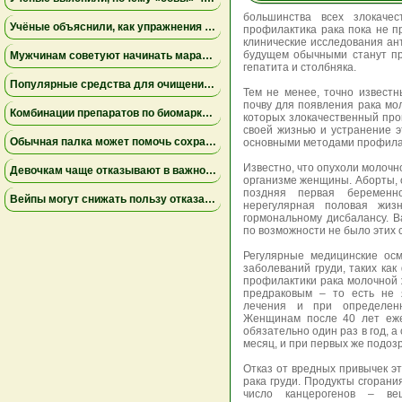
большинства всех злокачес
Учёные объяснили, как упражнения замедляют старение мышц
профилактика рака пока не п
клинические исследования ан
будущем обычными станут при
Мужчинам советуют начинать марафон медленнее
гепатита и столбняка.
Популярные средства для очищения слизи не помогли пациентам на ИВЛ и могут повышать риск осложнений
Тем не менее, точно извест
почву для появления рака мо
Комбинации препаратов по биомаркерам помогли уменьшить устойчивую к лечению меланому
которых злокачественный проц
своей жизнью и устранение 
Обычная палка может помочь сохранить равновесие
основными методами профилак
Известно, что опухоли молочн
Девочкам чаще отказывают в важной защите после рождения
организме женщины. Аборты, о
поздняя первая беременн
Вейпы могут снижать пользу отказа от сигарет
нерегулярная половая жиз
гормональному дисбалансу. В
по возможности не было этих 
Регулярные медицинские ос
заболеваний груди, таких ка
профилактики рака молочной ж
предраковым – то есть не 
лечения и при определенн
Женщинам после 40 лет еже
обязательно один раз в год, 
месяц, и при первых же подоз
Отказ от вредных привычек э
рака груди. Продукты сгорани
число канцерогенов – ве