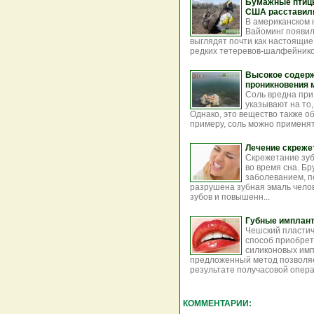
Бумажные птицы
США расставили
В американском 
Вайоминг появил
выглядят почти как настоящие 
редких тетеревов-шалфейников 
Высокое содерж
проникновения 
Соль вредна при
указывают на то,
Однако, это вещество также о
примеру, соль можно применят
Лечение скреже
Скрежетание зуба
во время сна. Б
заболеванием, п
разрушена зубная эмаль челов
зубов и повышенн...
Губные имплант
Чешский пластич
способ приобре
силиконовых имп
предложенный метод позволя
результате получасовой операц
КОММЕНТАРИИ: