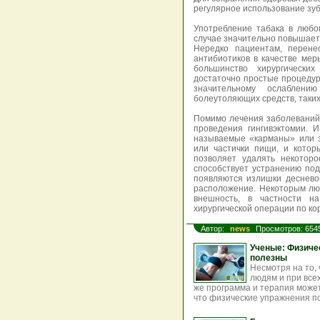
регулярное использование зуб
Употребление табака в любо
случае значительно повышаетс
Нередко пациентам, перене
антибиотиков в качестве мер
большинство хирургически
достаточно простые процеду
значительному ослаблен
болеутоляющих средств, таких
Помимо лечения заболеваний 
проведения гингивэктомии. 
называемые «карманы» или з
или частички пищи, и котор
позволяет удалять некоторо
способствует устранению под
появляются излишки деснево
расположение. Некоторым люд
внешность, в частности н
хирургической операции по ко
Автор:
news
Просмотров: 654
Ученые: Физиче
полезны
Несмотря на то,
людям и при всех
же программа и терапия может
что физические упражнения по