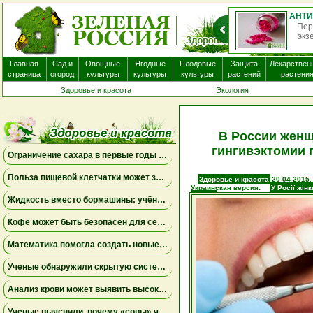
Пер
экз
Главная
Сад и
Овощные
Ягодные
Плодовые
Защита
Лекарствен
страница
огород
культуры
культуры
культуры
растений
растени
Здоровье и красота
Экология
В России женщ
гингивэктомии 
Ограничение сахара в первые годы жизни может снизить риск болезни Альцгеймера
Польза пищевой клетчатки может зависеть от конкретных бактерий в кишечнике
Здоровье и красота
20-04-2015,
Украинская версия:
У Росії жін
причин
Жидкость вместо бормашины: учёные подтвердили эффективность нового метода лечения детского кариеса
Кофе может быть безопасен для сердца, а энергетики — повышать риск аритмии
Математика помогла создать новые биомаркеры для прогнозирования рака молочной железы
Ученые обнаружили скрытую систему очистки в задней части глаза
Анализ крови может выявить высокий риск болезни Альцгеймера за десять лет до появления симптомов
Ученые выяснили, почему «совы» чаще набирают жир в области живота