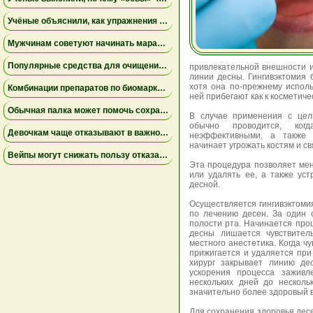
Учёные объяснили, как упражнения замедляют старение мышц
Мужчинам советуют начинать марафон медленнее
Популярные средства для очищения слизи не помогли пациентам на ИВЛ и могут повышать риск осложнений
привлекательной внешности и
линии десны. Гингивэктомия
хотя она по-прежнему исполь
Комбинации препаратов по биомаркерам помогли уменьшить устойчивую к лечению меланому
ней прибегают как к косметиче
Обычная палка может помочь сохранить равновесие
В случае применения с цел
обычно проводится, ког
Девочкам чаще отказывают в важной защите после рождения
неэффективными, а также д
начинает угрожать костям и с
Вейпы могут снижать пользу отказа от сигарет
Эта процедура позволяет ме
или удалять ее, а также ус
десной.
Осуществляется гингивэктоми
по лечению десен. За один 
полости рта. Начинается проц
десны лишается чувствител
местного анестетика. Когда ч
прижигается и удаляется пр
хирург закрывает линию де
ускорения процесса заживл
нескольких дней до несколь
значительно более здоровый 
Для сохранения здоровья дес