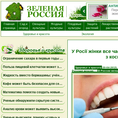
О
нек
Главная
Сад и
Овощные
Ягодные
Плодовые
Защита
Лекарствен
страница
огород
культуры
культуры
культуры
растений
растени
Здоровье и красота
Экология
У Росії жінки все ч
з ко
Ограничение сахара в первые годы жизни может снизить риск болезни Альцгеймера
Польза пищевой клетчатки может зависеть от конкретных бактерий в кишечнике
Здоровье и красота
20-04-2015,
Русская версия:
В России женщ
косметическим причинам
Жидкость вместо бормашины: учёные подтвердили эффективность нового метода лечения детского кариеса
Кофе может быть безопасен для сердца, а энергетики — повышать риск аритмии
Математика помогла создать новые биомаркеры для прогнозирования рака молочной железы
Ученые обнаружили скрытую систему очистки в задней части глаза
Анализ крови может выявить высокий риск болезни Альцгеймера за десять лет до появления симптомов
Ученые выяснили, почему «совы» чаще набирают жир в области живота