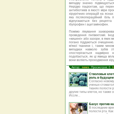
випадку значно підвищуєтьс
Нерідко пацієнтам, що перен
антибіотиків в якості міри пр
хірургічних операцій на яснах
яка післяопераційний біль 
відпускаються без рецепта 
ібупрофен і ацетамінофен.
Помімо лікування захворюв
проведення гінгівектоміі. Ін
«кишені» або зазори, в яких мо
погано піддаються очищенню. 
м'якої тканини і, таким чино
випадках навколо зубів з
спостерігається надмірно
подобається, як ці явища впли
вони воліють проходження хірур
Автор:
news
Просмотров: 0
К
Стволовые клет
роль в будущем 
Согласно новому
ученых-стоматол
тканях полости р
другие типы клеток, но также
Иссле...
Бахус против к
В последние вре
полости рта. Как