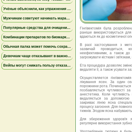
Учёные объяснили, как упражнения замедляют старение мышц
Мужчинам советуют начинать марафон медленнее
Популярные средства для очищения слизи не помогли пациентам на ИВЛ и могут повышать риск осложнений
Гінгівектомія була розроблен
раніше використовується для
вдаються як до косметичної опе
Комбинации препаратов по биомаркерам помогли уменьшить устойчивую к лечению меланому
В разі застосування з мето
Обычная палка может помочь сохранить равновесие
зазвичай проводиться, к
неефективними, а також до 
Девочкам чаще отказывают в важной защите после рождения
загрожувати кісткам і зв'язкам,
Вейпы могут снижать пользу отказа от сигарет
Ета процедура дозволяє зміню
видаляти її, а також усувати з
Осуществляется гінгівектом
лікування ясен. За один се
порожнини рота. Починається п
позбавляється чутливості з
анестетика. Коли чутливість 
видаляється за допомогою 
закриває лінію ясна спеціа
процесу загоєння. Для повного 
тижнів. Згодом ясна набувають
Для збереження здоров'я яс
регулярне використання зубної 
Употребленіе тютюну в будь