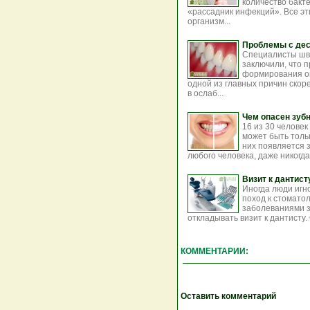
количество бакте
«рассадник инфекций». Все эт
организм...
Проблемы с дес
Специалисты шве
заключили, что 
формирования он
одной из главных причин скор
в ослаб...
Чем опасен зуб
16 из 30 человек
может быть тольк
них появляется з
любого человека, даже никогда
Визит к дантис
Иногда люди игн
поход к стомато
заболеваниями з
откладывать визит к дантисту. 
КОММЕНТАРИИ:
Оставить комментарий