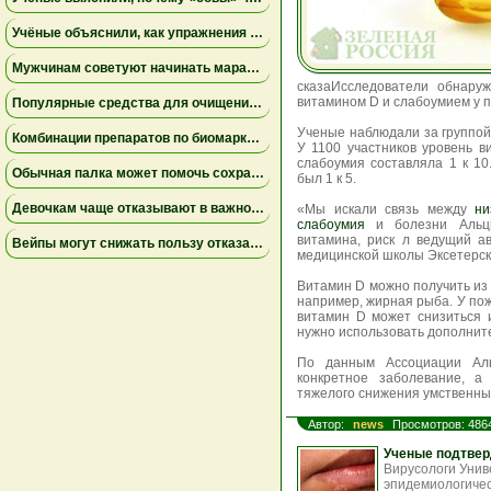
Учёные объяснили, как упражнения замедляют старение мышц
Мужчинам советуют начинать марафон медленнее
сказаИсследователи обнару
витамином D и слабоумием у 
Популярные средства для очищения слизи не помогли пациентам на ИВЛ и могут повышать риск осложнений
Ученые наблюдали за группой 
Комбинации препаратов по биомаркерам помогли уменьшить устойчивую к лечению меланому
У 1100 участников уровень 
слабоумия составляла 1 к 10
Обычная палка может помочь сохранить равновесие
был 1 к 5.
Девочкам чаще отказывают в важной защите после рождения
«Мы искали связь между
ни
слабоумия
и болезни Альцг
витамина, риск л ведущий а
Вейпы могут снижать пользу отказа от сигарет
медицинской школы Эксетерск
Витамин D можно получить из 
например, жирная рыба. У по
витамин D может снизиться и
нужно использовать дополнит
По данным Ассоциации Аль
конкретное заболевание, а
тяжелого снижения умственны
Автор:
news
Просмотров: 486
Ученые подтвер
Вирусологи Унив
эпидемиологичес