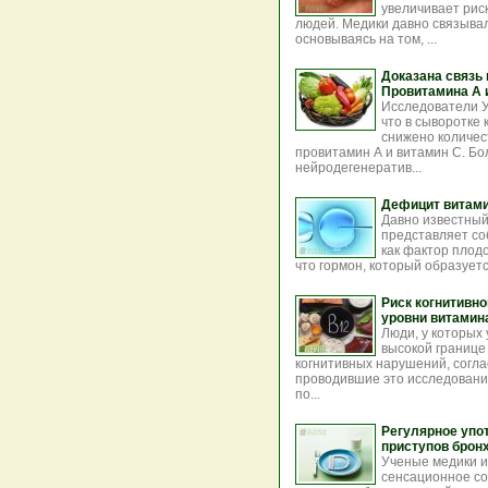
увеличивает рис
людей. Медики давно связывал
основываясь на том, ...
Доказана связь
Провитамина А 
Исследователи У
что в сыворотке
снижено количес
провитамин А и витамин С. Бо
нейродегенератив...
Дефицит витами
Давно известный 
представляет со
как фактор плод
что гормон, который образуется
Риск когнитивн
уровни витамина 
Люди, у которых
высокой границе
когнитивных нарушений, согл
проводившие это исследовани
по...
Регулярное упо
приступов бронх
Ученые медики и
сенсационное со