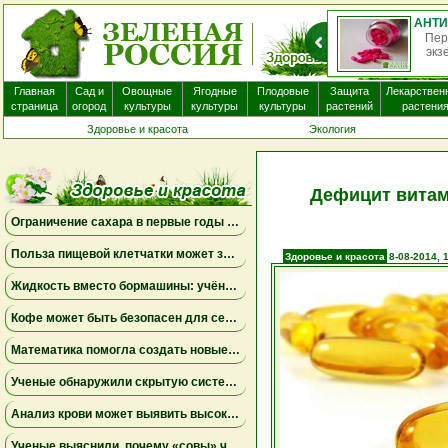
Пер
экз
Главная
Сад и
Овощные
Ягодные
Плодовые
Защита
Лекарствен
страница
огород
культуры
культуры
культуры
растений
растени
Здоровье и красота
Экология
Дефицит витам
Ограничение сахара в первые годы жизни может снизить риск болезни Альцгеймера
Польза пищевой клетчатки может зависеть от конкретных бактерий в кишечнике
Здоровье и красота
8-08-2014, 
Жидкость вместо бормашины: учёные подтвердили эффективность нового метода лечения детского кариеса
Кофе может быть безопасен для сердца, а энергетики — повышать риск аритмии
Математика помогла создать новые биомаркеры для прогнозирования рака молочной железы
Ученые обнаружили скрытую систему очистки в задней части глаза
Анализ крови может выявить высокий риск болезни Альцгеймера за десять лет до появления симптомов
Ученые выяснили, почему «совы» чаще набирают жир в области живота