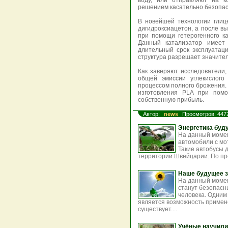
воду, или отправляют на к
решением касательно безопас
В новейшей технологии глиц
дигидроксиацетон, а после в
при помощи гетерогенного к
Данный катализатор имеет
длительный срок эксплуатаци
структура разрешает значител
Как заверяют исследователи
общей эмиссии углекислого
процессом полного брожения. 
изготовления PLA при помо
собственную прибыль.
Автор:
news
Просмотров: 447
Энергетика буд
На данный момен
автомобили с мо
Такие автобусы 
территории Швейцарии. По про
Наше будущее з
На данный момен
станут безопасн
человека. Одним
является возможность примене
существует....
Учёные научили