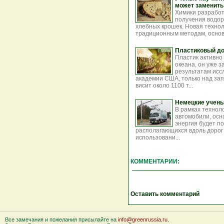
может заменить и
Химики разработ
получения водор
хлебных крошек. Новая технол
традиционным методам, основ
Пластиковый до
Пластик активно
океана, он уже 
результатам ис
академии США, только над за
висит около 1100 т...
Немецкие учены
В рамках технол
автомобили, осн
энергия будет п
располагающихся вдоль дорог 
использовани...
КОММЕНТАРИИ:
Оставить комментарий
Все замечания и пожелания присылайте на
info@greenrussia.ru
.