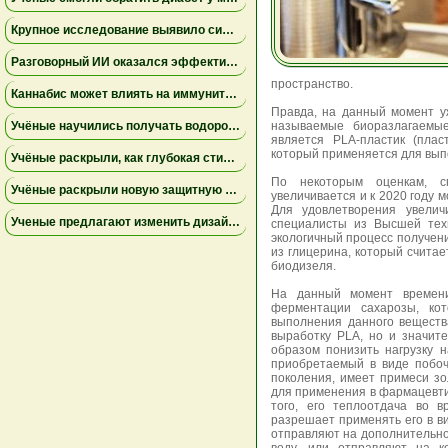
Крупное исследование выявило сильную связь между депрессией и проблемным употреблением каннабиса
Разговорный ИИ оказался эффективнее групповой терапии при тревожности у студентов — результаты исследования
пространство.
Каннабис может влиять на иммунитет сложнее, чем считалось ранее — новые данные исследований
Правда, на данный момент у
Учёные научились получать водород из хлебных крошек — это может заменить ископаемое топливо
называемые биоразлагаемы
является PLA-пластик (плас
который применяется для выпо
Учёные раскрыли, как глубокая стимуляция мозга влияет на болезнь Паркинсона
По некоторым оценкам, с
Учёные раскрыли новую защитную функцию дёсен: жёсткость тканей препятствует воспалению
увеличивается и к 2020 году 
Для удовлетворения увелич
Ученые предлагают изменить дизайн новых пищевых маркировок в США
специалисты из Высшей тех
экологичный процесс получен
из глицерина, который счита
биодизеля.
На данный момент времени
ферментации сахарозы, кот
выполнения данного веществ
выработку PLA, но и значит
образом понизить нагрузку н
приобретаемый в виде побоч
поколения, имеет примеси зо
для применения в фармацевт
того, его теплоотдача во в
разрешает применять его в ви
отправляют на дополнительно