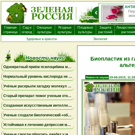
Пер
экз
Главная
Сад и
Овощные
Ягодные
Плодовые
Защита
Лекарствен
страница
огород
культуры
культуры
культуры
растений
растени
Здоровье и красота
Экология
Биопластик из г
альте
Однократный приём псилоцибина может менять работу мозга на несколько недель
Нормальный уровень кислорода не исключает опасную одышку
Новости науки
29-08-2015, 11:2
Учёные раскрыли загадку молекул пыльцы ржи, связанных с борьбой против опухолей
Старый препарат помог ученым открыть новый механизм работы почек
Созданная искусственным интеллектом универсальная вакцина против коронавирусов успешно прошла первое испытание на людях
Ученые создали биологический «обходной путь» в мозге, который может повысить устойчивость к стрессу
Устойчивая к лечению депрессия может поддаваться комбинациям уже известных препаратов
Ученые смогли обратить диабет у мышей с помощью выращенных в лаборатории инсулиновых клеток