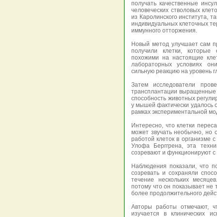
получать качественные инсу
человеческих стволовых клет
из Каролинского института, т
индивидуальных клеточных тер
иммунного отторжения.
Новый метод улучшает сам пр
получили клетки, которые
похожими на настоящие клет
лабораторных условиях он
сильную реакцию на уровень г
Затем исследователи пров
трансплантации выращенные 
способность животных регулир
у мышей фактически удалось о
рамках экспериментальной мо
Интересно, что клетки перес
может звучать необычно, но 
работой клеток в организме 
Улофа Берггрена, эта техни
созревают и функционируют с
Наблюдения показали, что п
созревать и сохраняли спосо
течение нескольких месяцев
потому что он показывает не 
более продолжительного дейс
Авторы работы отмечают, ч
изучается в клинических и