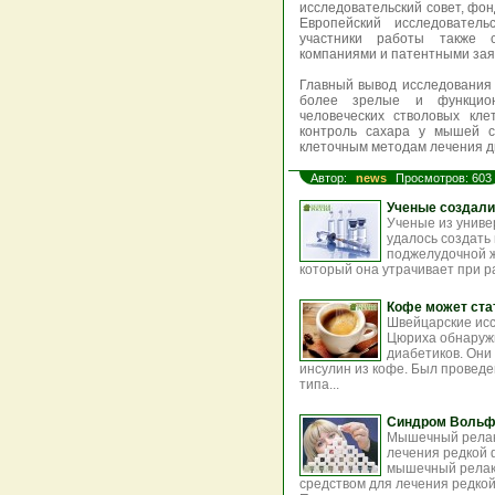
исследовательский совет, фон
Европейский исследователь
участники работы также 
компаниями и патентными зая
Главный вывод исследования 
более зрелые и функцион
человеческих стволовых кле
контроль сахара у мышей с
клеточным методам лечения ди
Автор:
news
Просмотров: 603
Ученые создали
Ученые из униве
удалось создать
поджелудочной ж
который она утрачивает при ра
Кофе может ста
Швейцарские исс
Цюриха обнаружи
диабетиков. Они
инсулин из кофе. Был провед
типа...
Синдром Вольфр
Мышечный релак
лечения редкой 
мышечный релак
средством для лечения редко