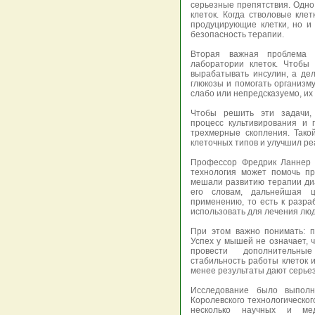
серьезные препятствия. Одно
клеток. Когда стволовые кле
продуцирующие клетки, но и
безопасность терапии.
Вторая важная проблема 
лаборатории клеток. Чтобы
вырабатывать инсулин, а де
глюкозы и помогать организму
слабо или непредсказуемо, их
Чтобы решить эти задачи, 
процесс культивирования и 
трехмерные скопления. Тако
клеточных типов и улучшил реа
Профессор Фредрик Ланнер и
технология может помочь пр
мешали развитию терапии диа
его словам, дальнейшая 
применению, то есть к разра
использовать для лечения лю
При этом важно понимать: п
Успех у мышей не означает, 
провести дополнительные
стабильность работы клеток 
менее результаты дают серье
Исследование было выполн
Королевского технологическо
несколько научных и мед