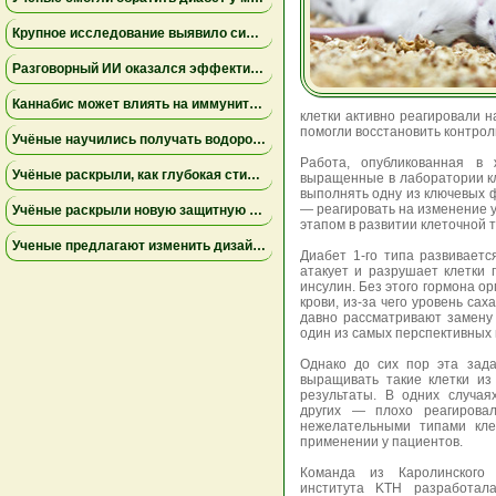
Крупное исследование выявило сильную связь между депрессией и проблемным употреблением каннабиса
Разговорный ИИ оказался эффективнее групповой терапии при тревожности у студентов — результаты исследования
Каннабис может влиять на иммунитет сложнее, чем считалось ранее — новые данные исследований
клетки активно реагировали н
помогли восстановить контроль
Учёные научились получать водород из хлебных крошек — это может заменить ископаемое топливо
Работа, опубликованная в 
Учёные раскрыли, как глубокая стимуляция мозга влияет на болезнь Паркинсона
выращенные в лаборатории кле
выполнять одну из ключевых 
— реагировать на изменение 
Учёные раскрыли новую защитную функцию дёсен: жёсткость тканей препятствует воспалению
этапом в развитии клеточной т
Ученые предлагают изменить дизайн новых пищевых маркировок в США
Диабет 1-го типа развиваетс
атакует и разрушает клетки
инсулин. Без этого гормона о
крови, из-за чего уровень са
давно рассматривают замену
один из самых перспективных 
Однако до сих пор эта зад
выращивать такие клетки из
результаты. В одних случая
других — плохо реагирова
нежелательными типами кле
применении у пациентов.
Команда из Каролинского и
института KTH разработал