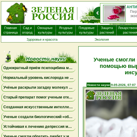
О
нек
Главная
Сад и
Овощные
Ягодные
Плодовые
Защита
Лекарствен
страница
огород
культуры
культуры
культуры
растений
растени
Здоровье и красота
Экология
Ученые смогли 
помощью выр
Однократный приём псилоцибина может менять работу мозга на несколько недель
инс
Нормальный уровень кислорода не исключает опасную одышку
Новости науки
9-05-2026, 07:07
Учёные раскрыли загадку молекул пыльцы ржи, связанных с борьбой против опухолей
Старый препарат помог ученым открыть новый механизм работы почек
Созданная искусственным интеллектом универсальная вакцина против коронавирусов успешно прошла первое испытание на людях
Ученые создали биологический «обходной путь» в мозге, который может повысить устойчивость к стрессу
Устойчивая к лечению депрессия может поддаваться комбинациям уже известных препаратов
Ученые смогли обратить диабет у мышей с помощью выращенных в лаборатории инсулиновых клеток