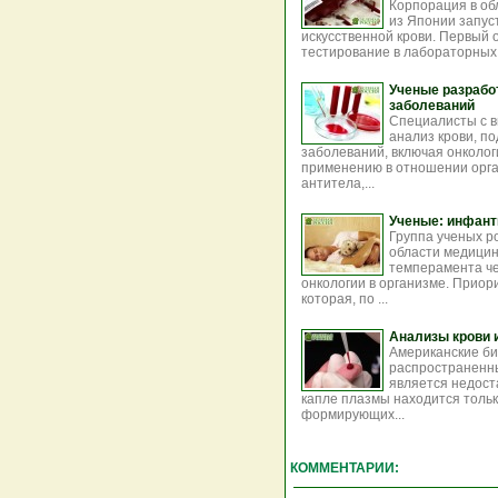
Корпорация в об
из Японии запус
искусственной крови. Первый
тестирование в лабораторных 
Ученые разрабо
заболеваний
Специалисты с в
анализ крови, п
заболеваний, включая онколо
применению в отношении орга
антитела,...
Ученые: инфант
Группа ученых р
области медицин
темперамента че
онкологии в организме. Приор
которая, по ...
Анализы крови 
Американские би
распространенны
является недост
капле плазмы находится тольк
формирующих...
КОММЕНТАРИИ: