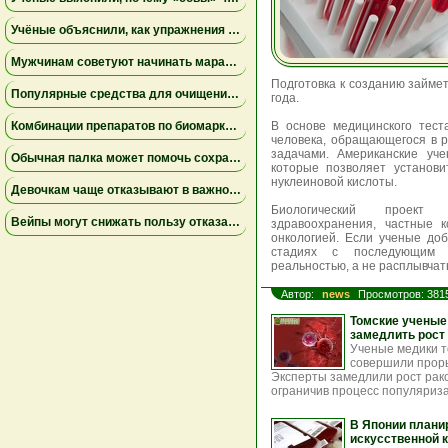
Учёные объяснили, как упражнения замедляют старение мышц
Мужчинам советуют начинать марафон медленнее
Подготовка к созданию займет
Популярные средства для очищения слизи не помогли пациентам на ИВЛ и могут повышать риск осложнений
года.
Комбинации препаратов по биомаркерам помогли уменьшить устойчивую к лечению меланому
В основе медицинского тест
человека, обращающегося в 
задачами. Американские уч
Обычная палка может помочь сохранить равновесие
которые позволяет установи
нуклеиновой кислоты.
Девочкам чаще отказывают в важной защите после рождения
Биологический проект 
Вейпы могут снижать пользу отказа от сигарет
здравоохранения, частные 
онкологией. Если ученые до
стадиях с последующим 
реальностью, а не расплывчат
Автор:
news
Просмотров: 381
Томские ученые
замедлить рост
Ученые медики т
совершили проры
Эксперты замедлили рост рако
ограничив процесс популяриз
В Японии плани
искусственной 