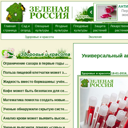
АНТИГИСТАМИННЫЕ ПРЕПАРАТЫ ПОЧТИ НЕ ПОМОГАЮТ ПРИ ЭКЗЕМЕ И МОГУТ ВЫЗЫВАТЬ ПОБОЧНЫЕ ЭФФЕКТЫ
ные препараты, которые часто назначают пациентам с
да, вероятно, не приносят существенной пользы. Бол...
не
Главная
Сад и
Овощные
Ягодные
Плодовые
Защита
Лекарствен
страница
огород
культуры
культуры
культуры
растений
растени
Здоровье и красота
Экология
Универсальный ан
Ограничение сахара в первые годы жизни может снизить риск болезни Альцгеймера
Польза пищевой клетчатки может зависеть от конкретных бактерий в кишечнике
Здоровье и красота
18-01-2016,
Жидкость вместо бормашины: учёные подтвердили эффективность нового метода лечения детского кариеса
Кофе может быть безопасен для сердца, а энергетики — повышать риск аритмии
Математика помогла создать новые биомаркеры для прогнозирования рака молочной железы
Ученые обнаружили скрытую систему очистки в задней части глаза
Анализ крови может выявить высокий риск болезни Альцгеймера за десять лет до появления симптомов
Ученые выяснили, почему «совы» чаще набирают жир в области живота