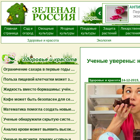
АНТИГИСТАМИННЫЕ ПРЕПАРАТЫ ПОЧТИ НЕ ПОМОГАЮТ ПРИ ЭКЗЕМЕ И МОГУТ ВЫЗЫВАТЬ ПОБОЧНЫЕ ЭФФЕКТЫ
ые препараты, которые часто назначают пациентам с
О
а, вероятно, не приносят существенной пользы. Бол...
нек
Главная
Сад и
Овощные
Ягодные
Плодовые
Защита
Лекарствен
страница
огород
культуры
культуры
культуры
растений
растени
Здоровье и красота
Экология
Ученые уверены: 
Ограничение сахара в первые годы жизни может снизить риск болезни Альцгеймера
Польза пищевой клетчатки может зависеть от конкретных бактерий в кишечнике
Здоровье и красота
24-12-2015,
Жидкость вместо бормашины: учёные подтвердили эффективность нового метода лечения детского кариеса
Кофе может быть безопасен для сердца, а энергетики — повышать риск аритмии
Математика помогла создать новые биомаркеры для прогнозирования рака молочной железы
Ученые обнаружили скрытую систему очистки в задней части глаза
Анализ крови может выявить высокий риск болезни Альцгеймера за десять лет до появления симптомов
Ученые выяснили, почему «совы» чаще набирают жир в области живота