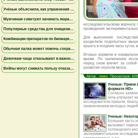
Учёные объяснили, как упражнения замедляют старение мышц
Мужчинам советуют начинать марафон медленнее
исследовательскому журналу. 
проведения экспериментально
Популярные средства для очищения слизи не помогли пациентам на ИВЛ и могут повышать риск осложнений
Для выяснения последств
Комбинации препаратов по биомаркерам помогли уменьшить устойчивую к лечению меланому
разделили подопытных мыше
кушать в поздние часы суток, к
Обычная палка может помочь сохранить равновесие
Вторых кормили в нормально
Девочкам чаще отказывают в важной защите после рождения
время. По заключению иссл
перед сном влечет за собой
развития опухоли мозга.
Вейпы могут снижать пользу отказа от сигарет
Автор:
news
Просмотров: 429
Ученые: Прием 
формате HD»
Согласно заявле
ночь улучшает к
исследователи пришли, благод
привлечением молодых людей. 
Ученые: Некото
Большая часть у
вызывает зависи
голландского ин
экспериментальное исследован