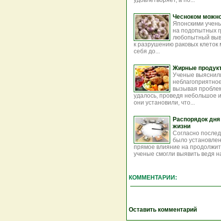
удовлетворяет, а по...
Чесноком можно
Японскими учены
на подопытных г
любопытный выво
к разрушению раковых клеток 
себя до...
Жирные продукт
Ученые выяснили
неблагоприятное
вызывая проблем
удалось, проведя небольшое 
они установили, что...
Распорядок дня
жизни
Согласно после
было установлен
прямое влияние на продолжит
ученые смогли выявить ведя н
КОММЕНТАРИИ:
Оставить комментарий