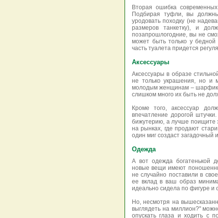
Вторая ошибка современных 
Подбирая туфли, вы должны
уродовать походку (не надев
размеров танкетку), и дол
позапрошлогодние, вы не смо
может быть только у бедной
часть туалета придется регул
Аксессуары
Аксессуары в образе стильно
не только украшения, но и 
молодым женщинам – шарфики,
слишком много их быть не дол
Кроме того, аксессуар дол
впечатление дорогой штучки
бижутерию, а лучше поищите 
на рынках, где продают стар
один миг создаст загадочный 
Одежда
А вот одежда богатенькой д
новые вещи имеют поношенны
не случайно поставили в свое
ее вклад в ваш образ миним
идеально сидела по фигуре и 
Но, несмотря на вышесказанн
выглядеть на миллион?" можно
опускать глаза и ходить с 