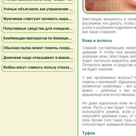
Учёные объяснили, как упражнения замедляют старение мышц
Мужчинам советуют начинать марафон медленнее
блестящую внешность и поня
расскажем, что делать, чтобы
особу и разберем подробнее
Популярные средства для очищения слизи не помогли пациентам на ИВЛ и могут повышать риск осложнений
все наши старания.
Комбинации препаратов по биомаркерам помогли уменьшить устойчивую к лечению меланому
Кожа и волосы
Обычная палка может помочь сохранить равновесие
Главной составляющей любог
девушки. А чтобы она засве
хорошую кожу, блестящие во
Девочкам чаще отказывают в важной защите после рождения
будет пытаться закрасить ка
Потратьте время и средства 
Вейпы могут снижать пользу отказа от сигарет
не будет лишним.
У вас проблемные волосы? Н
помочь с прической. Идеальна
ухоженная шевелюра – вот р
важно – длинные у вас ил
крашенные или естественные.
Но даже идеальная кожа не 
апом. Пусть у вас будет толь
используйте румяна, если у
покупайте дешевую тушь, от
клок. Кроме того такая тушь 
способствует шикарной внешн
Туфли