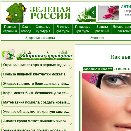
О
нек
Главная
Сад и
Овощные
Ягодные
Плодовые
Защита
Лекарствен
страница
огород
культуры
культуры
культуры
растений
растени
Здоровье и красота
Экология
Как вы
Ограничение сахара в первые годы жизни может снизить риск болезни Альцгеймера
Здоровье и красота
21-08-2014,
Польза пищевой клетчатки может зависеть от конкретных бактерий в кишечнике
Жидкость вместо бормашины: учёные подтвердили эффективность нового метода лечения детского кариеса
Кофе может быть безопасен для сердца, а энергетики — повышать риск аритмии
Математика помогла создать новые биомаркеры для прогнозирования рака молочной железы
Ученые обнаружили скрытую систему очистки в задней части глаза
Анализ крови может выявить высокий риск болезни Альцгеймера за десять лет до появления симптомов
Ученые выяснили, почему «совы» чаще набирают жир в области живота