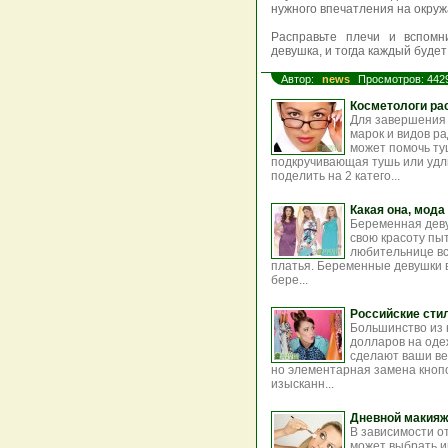
нужного впечатления на окру
Расправьте плечи и вспомн
девушка, и тогда каждый будет
Автор:
news
Просмотров: 442
Косметологи ра
Для завершения 
марок и видов р
может помочь ту
подкручивающая тушь или удл
поделить на 2 катего...
Какая она, мод
Беременная деву
свою красоту пы
любительнице вс
платья. Беременные девушки в
бере...
Российские сти
Большинство из 
долларов на одеж
сделают ваши ве
но элементарная замена кноп
изысканн...
Дневной макияж
В зависимости о
может выбрать 