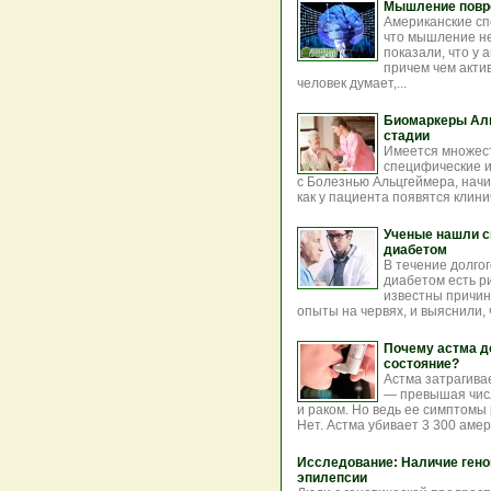
Мышление повр
Американские сп
что мышление не
показали, что у
причем чем акти
человек думает,...
Биомаркеры Аль
стадии
Имеется множест
специфические и
с Болезнью Альцгеймера, начин
как у пациента появятся клинич
Ученые нашли с
диабетом
В течение долго
диабетом есть р
известны причин
опыты на червях, и выяснили, 
Почему астма д
состояние?
Астма затрагива
— превышая чис
и раком. Но ведь ее симптомы
Нет. Астма убивает 3 300 амери
Исследование: Наличие гено
эпилепсии