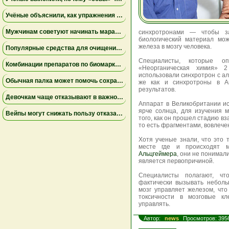
Учёные объяснили, как упражнения замедляют старение мышц
Мужчинам советуют начинать марафон медленнее
синхротронами — чтобы за
биологический материал мож
железа в мозгу человека.
Популярные средства для очищения слизи не помогли пациентам на ИВЛ и могут повышать риск осложнений
Специалисты, которые оп
Комбинации препаратов по биомаркерам помогли уменьшить устойчивую к лечению меланому
«Неорганическая химия» 2
использовали синхротрон с ал
Обычная палка может помочь сохранить равновесие
же как и синхротроны в А
результатов.
Девочкам чаще отказывают в важной защите после рождения
Аппарат в Великобритании ис
ярче солнца, для изучения м
Вейпы могут снижать пользу отказа от сигарет
того, как он прошел стадию 
то есть фрагментами, вовлеч
Хотя ученые знали, что это 
месте где и происходят 
Альцгеймера
, они не понимали
является первопричиной.
Специалисты полагают, чт
фактически вызывать небол
мозг управляет железом, чт
токсичности в мозговые кл
управлять.
Автор:
news
Просмотров: 395