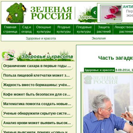
АНТИГИСТАМИННЫЕ ПРЕПАРАТЫ ПОЧТИ НЕ ПОМОГАЮТ ПРИ ЭКЗЕМЕ И МОГУТ ВЫЗЫВАТЬ ПОБОЧНЫЕ ЭФФЕКТЫ
ые препараты, которые часто назначают пациентам с
О
а, вероятно, не приносят существенной пользы. Бол...
нек
Главная
Сад и
Овощные
Ягодные
Плодовые
Защита
Лекарствен
страница
огород
культуры
культуры
культуры
растений
растени
Здоровье и красота
Экология
Часть загад
Ограничение сахара в первые годы жизни может снизить риск болезни Альцгеймера
Здоровье и красота
8-08-2014, 
Польза пищевой клетчатки может зависеть от конкретных бактерий в кишечнике
Жидкость вместо бормашины: учёные подтвердили эффективность нового метода лечения детского кариеса
Кофе может быть безопасен для сердца, а энергетики — повышать риск аритмии
Математика помогла создать новые биомаркеры для прогнозирования рака молочной железы
Ученые обнаружили скрытую систему очистки в задней части глаза
Анализ крови может выявить высокий риск болезни Альцгеймера за десять лет до появления симптомов
Ученые выяснили, почему «совы» чаще набирают жир в области живота