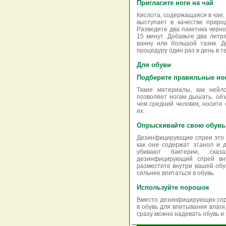
Пригласите ноги на чай
Кислота, содержащаяся в чае,
выступает в качестве приро
Разведите два пакетика черно
15 минут. Добавьте два литр
ванну или большой тазик. Д
процедуру один раз в день в т
Для обуви
Подберите правильные но
Такие материалы, как нейло
позволяет ногам дышать, об
чем средний человек, носите
их.
Опрыскивайте свою обувь
Дезинфицирующие спреи это л
как они содержат этанол и 
убивают бактерии, сказ
дезинфицирующий спрей вну
разместите внутри вашей обув
сильнее впитаться в обувь.
Используйте порошок
Вместо дезинфицирующих спр
в обувь для впитывания влаги
сразу можно надевать обувь и 