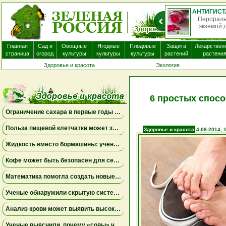
О
нек
Главная
Сад и
Овощные
Ягодные
Плодовые
Защита
Лекарствен
страница
огород
культуры
культуры
культуры
растений
растени
Здоровье и красота
Экология
6 простых спосо
Ограничение сахара в первые годы жизни может снизить риск болезни Альцгеймера
Польза пищевой клетчатки может зависеть от конкретных бактерий в кишечнике
Здоровье и красота
4-08-2014, 
Жидкость вместо бормашины: учёные подтвердили эффективность нового метода лечения детского кариеса
Кофе может быть безопасен для сердца, а энергетики — повышать риск аритмии
Математика помогла создать новые биомаркеры для прогнозирования рака молочной железы
Ученые обнаружили скрытую систему очистки в задней части глаза
Анализ крови может выявить высокий риск болезни Альцгеймера за десять лет до появления симптомов
Ученые выяснили, почему «совы» чаще набирают жир в области живота