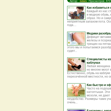
Автор:
news
Просмотров: 472
Как избавиться 
Каждый из нас с
и модную обувь,
образ. Но и сам
неприятным запахом пота. Осо
года....
Медики разобра
Дефицит витамин
железы и псориа
трещин на пятка
этого мы и попытаемся разобр
судят...
Специалисты из
каблуках
Любая женщина с
но многие могут 
Естественно, обувь на каблуке
пересечённой местности, но о
Как быстро и э
Часто на подошв
натоптыши. Эти 
мозоли, не дают
неудобство. Размеры таких уч
очень...
Бактерии с акк