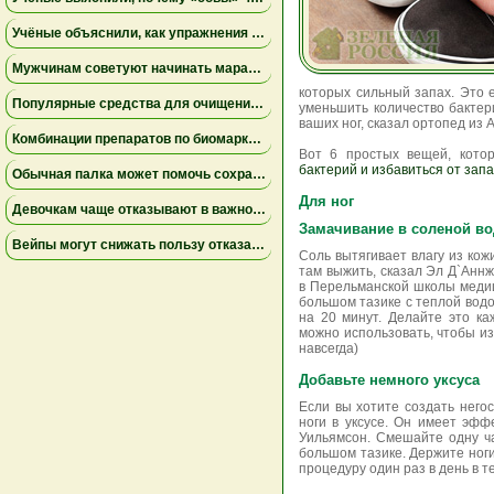
Учёные объяснили, как упражнения замедляют старение мышц
Мужчинам советуют начинать марафон медленнее
которых сильный запах. Это е
Популярные средства для очищения слизи не помогли пациентам на ИВЛ и могут повышать риск осложнений
уменьшить количество бакте
ваших ног, сказал ортопед из
Комбинации препаратов по биомаркерам помогли уменьшить устойчивую к лечению меланому
Вот 6 простых вещей, кот
бактерий и избавиться от зап
Обычная палка может помочь сохранить равновесие
Для ног
Девочкам чаще отказывают в важной защите после рождения
Замачивание в соленой во
Вейпы могут снижать пользу отказа от сигарет
Соль вытягивает влагу из кож
там выжить, сказал Эл Д`Анн
в Перельманской школы меди
большом тазике с теплой водо
на 20 минут. Делайте это ка
можно использовать, чтобы и
навсегда)
Добавьте немного уксуса
Если вы хотите создать него
ноги в уксусе. Он имеет эффе
Уильямсон. Смешайте одну ча
большом тазике. Держите ноги
процедуру один раз в день в т