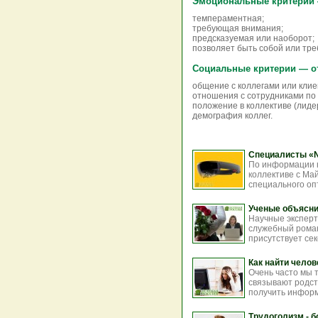
Эмоциональные критерии —
темпераментная;
требующая внимания;
предсказуемая или наоборот;
позволяет быть собой или тре
Социальные критерии — о
общение с коллегами или клие
отношения с сотрудниками по 
положение в коллективе (лиде
демография коллег.
Специалисты «N
По информации н
коллективе с Ма
специального опт
Ученые объясни
Научные эксперт
служебный роман
присутствует сек
Как найти челов
Очень часто мы т
связывают родств
получить информа
Трудоголизм - б