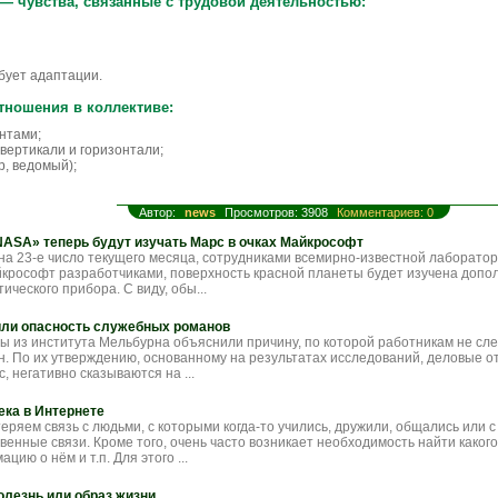
 чувства, связанные с трудовой деятельностью:
бует адаптации.
тношения в коллективе:
нтами;
вертикали и горизонтали;
р, ведомый);
Автор:
news
Просмотров: 3908
Комментариев: 0
ASA» теперь будут изучать Марс в очках Майкрософт
а 23-е число текущего месяца, сотрудниками всемирно-известной лаборатор
йкрософт разработчиками, поверхность красной планеты будет изучена доп
ического прибора. С виду, обы...
ли опасность служебных романов
ы из института Мельбурна объяснили причину, по которой работникам не сле
. По их утверждению, основанному на результатах исследований, деловые о
с, негативно сказываются на ...
ека в Интернете
еряем связь с людьми, с которыми когда-то учились, дружили, общались или 
енные связи. Кроме того, очень часто возникает необходимость найти какого
цию о нём и т.п. Для этого ...
олезнь или образ жизни