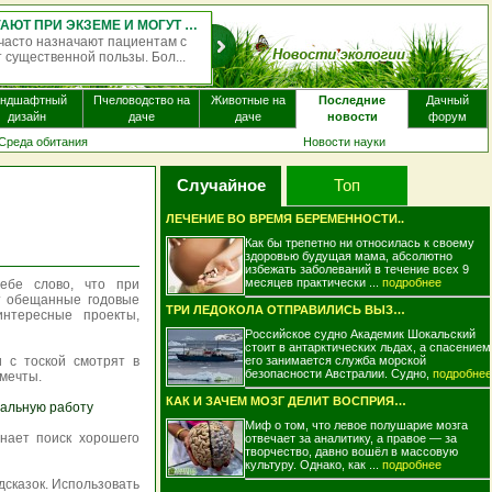
ОДНОКРАТНЫЙ ПРИЁМ ПСИЛОЦИБИНА МОЖЕТ МЕНЯТЬ РАБОТУ МОЗГА НА НЕСКОЛЬКО НЕДЕЛЬ
 псилоцибина — психоактивного вещества, содержащегося в
ллюциногенных грибов, — может вызывать изменения в работе
мо...
андшафтный
Пчеловодство на
Животные на
Последние
Дачный
дизайн
даче
даче
новости
форум
Среда обитания
Новости науки
Случайное
Топ
ЛЕЧЕНИЕ ВО ВРЕМЯ БЕРЕМЕННОСТИ..
Как бы трепетно ни относилась к своему
здоровью будущая мама, абсолютно
избежать заболеваний в течение всех 9
месяцев практически ...
подробнее
ебе слово, что при
ят обещанные годовые
ТРИ ЛЕДОКОЛА ОТПРАВИЛИСЬ ВЫЗВОЛЯТЬ ИЗ ЛЕ..
интересные проекты,
Российское судно Академик Шокальский
стоит в антарктических льдах, а спасением
 с тоской смотрят в
его занимается служба морской
безопасности Австралии. Судно,
подробнее
 мечты.
КАК И ЗАЧЕМ МОЗГ ДЕЛИТ ВОСПРИЯТИЕ МЕЖДУ ..
альную работу
Миф о том, что левое полушарие мозга
нает поиск хорошего
отвечает за аналитику, а правое — за
творчество, давно вошёл в массовую
культуру. Однако, как ...
подробнее
дсказок. Использовать