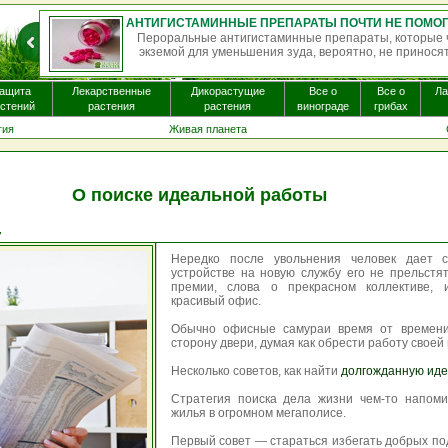
АНТИГИСТАМИННЫЕ ПРЕПАРАТЫ ПОЧТИ НЕ ПОМОГАЮТ ПРИ ЭКЗЕМЕ И МОГУТ ВЫЗЫВАТЬ ПОБОЧНЫЕ ЭФФЕКТЫ
оторые часто назначают пациентам с
Однократная доза
приносят существенной пользы. Бол...
некоторых видах га
ащита
Лекарственные
Дикорастущие
Все о
Все о
Л
стений
растения
растения
винограде
грибах
гия
Живая планета
О поиске идеальной работы
7
Нередко после увольнения человек дает с
устройстве на новую службу его не прельст
премии, слова о прекрасном коллективе, 
красивый офис.
Обычно офисные самураи время от времени
сторону двери, думая как обрести работу своей
Несколько советов, как найти
долгожданную иде
Стратегия поиска дела жизни чем-то напоми
жилья в огромном мегаполисе.
Первый совет — стараться избегать добрых по