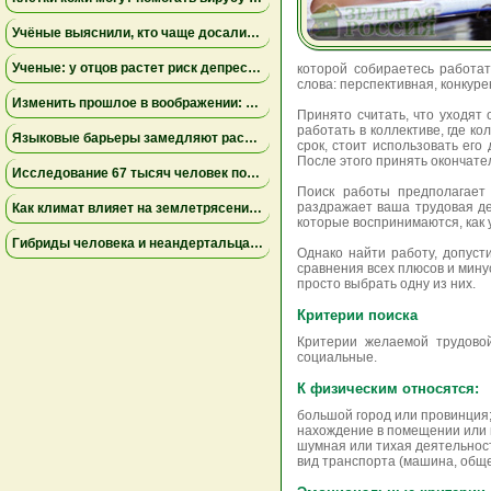
Учёные выяснили, кто чаще досаливает еду: мужчины лидируют, а поведение женщин зависит от образа жизни
Ученые: у отцов растет риск депрессии через год после рождения ребенка
которой собираетесь работат
слова: перспективная, конкур
Изменить прошлое в воображении: как работа с воспоминаниями снижает страх неудачи
Принято считать, что уходят
работать в коллективе, где к
Языковые барьеры замедляют распространение знаний и инноваций — результаты исследования
срок, стоит использовать его
После этого принять окончат
Исследование 67 тысяч человек показало неожиданные факты о сексуальном влечении и возрасте
Поиск работы предполагает 
раздражает ваша трудовая де
Как климат влияет на землетрясения: учёные установили связь между изменением уровня озера Туркана и тектонической активностью
которые воспринимаются, как 
Гибриды человека и неандертальца могли вымирать из-за несовместимости крови — новое исследование
Однако найти работу, допуст
сравнения всех плюсов и мину
просто выбрать одну из них.
Критерии поиска
Критерии желаемой трудовой
социальные.
К физическим относятся:
большой город или провинция
нахождение в помещении или 
шумная или тихая деятельнос
вид транспорта (машина, обще