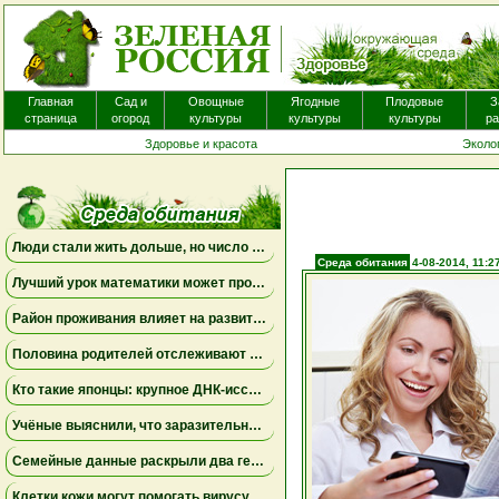
Пероральные антигистаминные препараты, к
экземой для уменьшения зуда, вероятно, не 
Главная
Сад и
Овощные
Ягодные
Плодовые
З
страница
огород
культуры
культуры
культуры
ра
Здоровье и красота
Эколо
Люди стали жить дольше, но число лет, проведённых с болезнями, продолжает расти
Среда обитания
4-08-2014, 11:2
Лучший урок математики может проходить дома
Район проживания влияет на развитие мозга ребенка
Половина родителей отслеживают местоположение взрослых детей, но это не всегда приносит спокойствие
Кто такие японцы: крупное ДНК-исследование меняет представления о происхождении народа
Учёные выяснили, что заразительное зевание может начинаться ещё до рождения
Семейные данные раскрыли два генетических пути к детской депрессии и тревожности
Клетки кожи могут помогать вирусу бешенства проникать в нервную систему даже при незначительных повреждениях