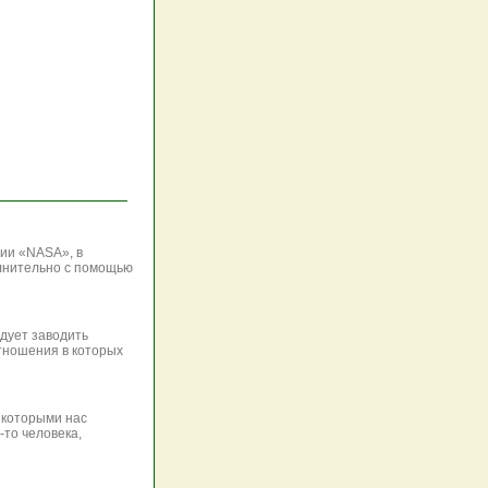
ии «NASA», в
олнительно с помощью
дует заводить
тношения в которых
с которыми нас
-то человека,