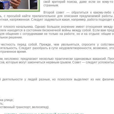
свой критерий поиска, даже если он кому-то
странным.
Второй совет — обратиться к какому-либо 
ь, с просьбой найти прилагательное для описания предлагаемой работы.
ентная, напряженная. Следует задуматься какая, например, работа подходит 
 от плохого начальника. Однако большое значение имеет отношения между 
оллеги находятся в состоянии бесконечной войны между собой. Если вам пр
 для общения с сотрудниками не только на работе, но и на отдыхе: общие об
ельное решение.
честность перед собой. Прежде, чем увольняться, спросите у собствен
ятельность. Следует разобрать в сути неудовлетворенности, возможно, эт
утраченное время.
им, несложно: предлагают несколько практически одинаковых вакансий. Пр
сов, которые могут закончиться нервным срывом. Совет — следует успокоиться
 деятельности у людей разные, но психологи выделяют из них физичес
;
на улице;
ть;
ственный транспорт, велосипед).