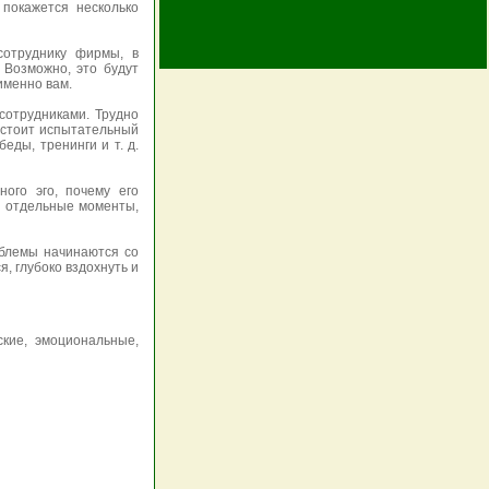
 покажется несколько
сотруднику фирмы, в
 Возможно, это будут
именно вам.
сотрудниками. Трудно
едстоит испытательный
еды, тренинги и т. д.
ного эго, почему его
о отдельные моменты,
облемы начинаются со
, глубоко вздохнуть и
кие, эмоциональные,