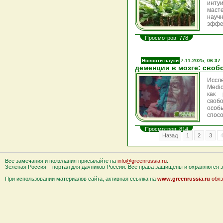
инту
маст
науч
эффе
Просмотров: 778
Новости науки
7-11-2025, 06:37
деменции в мозге: своб
Иссл
Medi
как 
своб
особ
спос
Просмотров: 814
Назад
1
2
3
Все замечания и пожелания присылайте на
info@greenrussia.ru
.
Зеленая Россия – портал для дачников России. Все права защищены и охраняются за
При использовании материалов сайта, активная ссылка на
www.greenrussia.ru
обяз