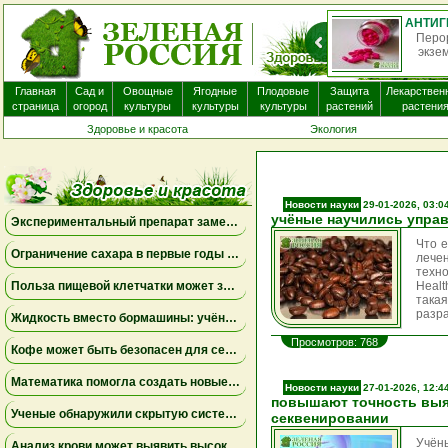
О
нек
Главная
Сад и
Овощные
Ягодные
Плодовые
Защита
Лекарствен
страница
огород
культуры
культуры
культуры
растений
растени
Здоровье и красота
Экология
Новости науки
29-01-2026, 03:0
учёные научились управ
Экспериментальный препарат замедлил развитие смертельного заболевания мозга у женщин
Что 
Ограничение сахара в первые годы жизни может снизить риск болезни Альцгеймера
лече
техн
Польза пищевой клетчатки может зависеть от конкретных бактерий в кишечнике
Healt
така
разр
Жидкость вместо бормашины: учёные подтвердили эффективность нового метода лечения детского кариеса
Просмотров: 768
Кофе может быть безопасен для сердца, а энергетики — повышать риск аритмии
Математика помогла создать новые биомаркеры для прогнозирования рака молочной железы
Новости науки
27-01-2026, 12:4
повышают точность выя
Ученые обнаружили скрытую систему очистки в задней части глаза
секвенировании
Учён
Анализ крови может выявить высокий риск болезни Альцгеймера за десять лет до появления симптомов