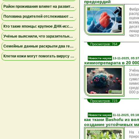
предсердий
Район проживания влияет на развитие мозга ребенка
Фибр
расп
Половина родителей отслеживают местоположение взрослых детей, но это не всегда приносит спокойствие
оцен
всем
Кто такие японцы: крупное ДНК-исследование меняет представления о происхождении народа
деся
лека
часто
Учёные выяснили, что заразительное зевание может начинаться ещё до рождения
Просмотров: 764
Семейные данные раскрыли два генетических пути к детской депрессии и тревожности
Клетки кожи могут помогать вирусу бешенства проникать в нервную систему даже при незначительных повреждениях
Новости науки
13-11-2025, 05:3
химиопрепарата в 20 00
Учёны
Unive
сум
хими
сред
000 
Просмотров: 723
Новости науки
11-11-2025, 05:18
как ткани Bashofu из в
создание устойчивых м
На п
прир