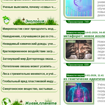
унив
разр
Ученые выяснили, почему «совы» чаще набирают жир в области живота
обуче
повы
диагн
Просмотров: 749
Микропластик смог преодолеть модель плацентарного барьера и повлиял на гормоны беременности
Новости науки
14-01-2026, 04:4
метафоре»: новое иссле
Наводнения, случавшиеся раз в столетие, могут превратиться в новую норму
Ново
Невидимый химический дождь: ученые обнаружили глобальное загрязнение «вечным химикатом», которое охватило всю планету
ради
пере
Кратковременное воздействие загрязнённого воздуха влияет не только на лёгкие, но и на мозг
люди
«про
метаф
Затонувший мир Доггерленда оказался зелёным убежищем: древняя ДНК раскрыла тайны ледникового периода
Просмотров: 699
Потепление океана может усилить роль крошечного микроба, контролирующего морские питательные вещества
Леса стремительно меняются, и учёные бьют тревогу
Новости науки
2-01-2026, 11:41
из генетически идентич
Глобальный вред пластиковой индустрии для здоровья людей может удвоиться к 2040 году
Учён
биот
Смертоносное вещество, застывшее во льду, могло запустить зарождение жизни на Земле
перв
созд
полу
спос