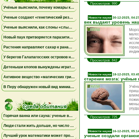
Просмотров: 990
Учёные выяснили, почему комары кусают одних людей чаще, чем других
Ученые создают «генетический резерв» коал, замораживая яйцеклетки и сперматозоиды
Новости науки
30-12-2025, 04:2
век выдают уровень на
Ученые выяснили, как слоны «слышат» шаги и передают сообщения через землю
Мор
мало
Новый паук притворяется паразитическим грибом
чётко
иссл
Растения направляют сахар к ранам, чтобы быстрее восстановиться
гора
индик
У берегов Галапагосских островов нашли крошечного синего осьминога нового вида
Просмотров: 842
Детеныши клопов вынуждены играть в «рулетку», чтобы вовремя найти бактерий-партнеров для выживания
Новости науки
18-12-2025, 03:4
Активное вещество «магических грибов» сделало рыб менее агрессивными и менее активными
старение мозга: учёные
Учён
В Перу обнаружен новый вид миниатюрной сумчатой лягушки, вынашивающей потомство на спине
приш
влия
пожи
мень
ухудш
Горячая ванна или сауна: ученые выяснили, какой способ прогревания полезнее для организма
Просмотров: 725
Люди стали жить дольше, но число лет, проведённых с болезнями, продолжает расти
Новости науки
16-12-2025, 05:1
ученые создали органо
Лучший урок математики может проходить дома