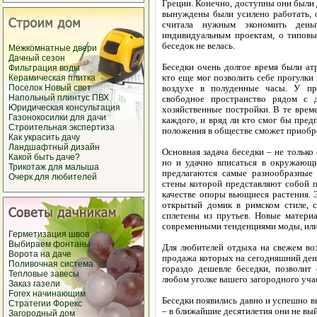
Греции. Конечно, доступны они были 
вынуждены были усилено работать, 
считала нужным экономить деньг
индивидуальным проектам, о типовы
беседок не велась.
Межкомнатные двери
Дачный сезон
Беседки очень долгое время были ат
Фильтрация воды
кто еще мог позволить себе прогулки
Керамическая плитка
Поселок Новый свет
воздухе в полуденные часы. У пр
Напольный плинтус ПВХ
свободное пространство рядом с 
Юридическая консультация
хозяйственные постройки. В те врем
Газонокосилки для дачи
каждого, и вряд ли кто смог бы пред
Строительная экспертиза
положения в обществе сможет приобр
Как украсить дачу
Ландшафтный дизайн
Основная задача беседки – не тольк
Какой быть даче?
но и удачно вписаться в окружающи
Трикотаж для малыша
предлагаются самые разнообразные
Очерк для любителей
стены которой представляют собой п
качестве опоры вьющиеся растения. 
открытый домик в римском стиле, с
сплетены из прутьев. Новые материа
современными тенденциями моды, или
Герметизация швов
Выбираем фонтаны
Для любителей отдыха на свежем воз
Ворота на даче
продажа которых на сегодняшний день
Поливочная система
гораздо дешевле беседки, позволит
Тепловые завесы
любом уголке вашего загородного уча
Заказ газели
Forex начинающим
Беседки появились давно и успешно в
Стратегии Форекс
– в ближайшие десятилетия они не вы
Загородный дом