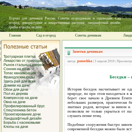
Портал для дачников России. Советы огородникам и садоводам. Сад
огород, дикорастущие и лекарственные растения, ландшафтный дизайн,
грибы и цветы на даче.
Главная
Сад и огород
Советы дачникам
Ландш
Заметки дачникам
Тротуарная плитка
Лекарство от природы
ponochka
автор:
| 3 апреля 2010 | Просмотр
Рынок стальных дверей
Сонник на даче
Топас канализация
Беседки – 
Французские сады
Здесь рай для всех
Домики на даче
История беседок насчитывает не од
Обои для дачи
природе, но при этом находиться в 
Пол из дерева
Компрессор на даче
берет свое начало в Древнем Египт
Окна на даче
небольших размеров, практически б
Профилированный брус
знатных родов, которые за вином и 
Спецтехника бетон
позволяла не только укрыться от п
Проектирование дочи
слушать пение птиц.
Ландшафтный дизайн
Борьба с насекомыми
Подобные сооружения быстро завоева
Клопы на даче
современной беседки можно было встре