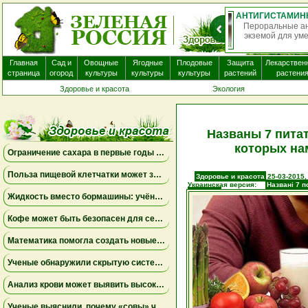
О
нек
Главная
Сад и
Овощные
Ягодные
Плодовые
Защита
Лекарствен
страница
огород
культуры
культуры
культуры
растений
растени
Здоровье и красота
Экология
Названы 7 пита
которых нам
Ограничение сахара в первые годы жизни может снизить риск болезни Альцгеймера
Польза пищевой клетчатки может зависеть от конкретных бактерий в кишечнике
Здоровье и красота
25-03-2015,
Украинская версия:
Названі 7 п
вистачає
Жидкость вместо бормашины: учёные подтвердили эффективность нового метода лечения детского кариеса
Кофе может быть безопасен для сердца, а энергетики — повышать риск аритмии
Математика помогла создать новые биомаркеры для прогнозирования рака молочной железы
Ученые обнаружили скрытую систему очистки в задней части глаза
Анализ крови может выявить высокий риск болезни Альцгеймера за десять лет до появления симптомов
Ученые выяснили, почему «совы» чаще набирают жир в области живота