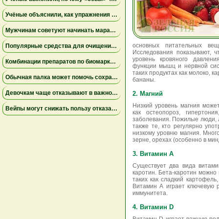
Учёные объяснили, как упражнения замедляют старение мышц
Мужчинам советуют начинать марафон медленнее
основных питательных вещ
Популярные средства для очищения слизи не помогли пациентам на ИВЛ и могут повышать риск осложнений
Исследования показывают, ч
уровень кровяного давлени
Комбинации препаратов по биомаркерам помогли уменьшить устойчивую к лечению меланому
функции мышц и нервной сис
таких продуктах как молоко, к
Обычная палка может помочь сохранить равновесие
бананы.
Девочкам чаще отказывают в важной защите после рождения
2. Магний
Низкий уровень магния може
Вейпы могут снижать пользу отказа от сигарет
как остеопороз, гипертони
заболевания. Пожилые люди, 
также те, кто регулярно упот
низкому уровню магния. Мног
зерне, орехах (особенно в мин
3. Витамин А
Существует два вида витами
каротин. Бета-каротин можно 
таких как сладкий картофель,
Витамин А играет ключевую 
иммунитета.
4. Витамин D