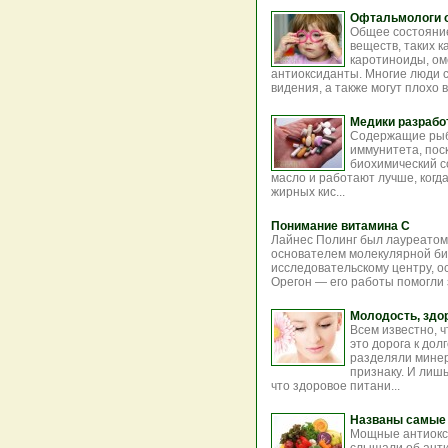
Офтальмологи о
Общее состояние
веществ, таких 
каротиноиды, ом
антиоксиданты. Многие люди с
видения, а также могут плохо в
Медики разрабо
Содержащие рыб
иммунитета, пос
биохимический с
масло и работают лучше, когд
жирных кис...
Понимание витамина C
Лайнес Полинг был лауреатом
основателем молекулярной би
исследовательскому центру, о
Орегон — его работы помогли з
Молодость, здор
Всем известно, 
это дорога к дол
разделяли мине
признаку. И лишь
что здоровое питани...
Названы самые
Мощные антиокси