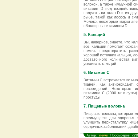
Витамин D играет важную рол
волокон, а также иммунной с
витамин D под воздействием
получать витамин D и из дру
рыбе, такой как лосось и ску
Молоко, некоторые марки апе
обогащены витамином D.
5. Кальций
Вы, наверное, знаете, что ка
все. Кальций помогает сохра
помочь предотвратить разв
хороший источник кальция, лос
достаточного количества в
усваивать кальций.
6. Витамин С
Витамин С встречается во мно
тканей. Как антиоксидант,
повреждений. Некоторые и
витамина С (2000 мг в сутки
простуды.
7. Пищевые волокна
Пищевые волокна, которые м
преимуществ для здоровья. 
улучшить перистальтику кише
сердечных заболеваний, диабе
Автор:
news
Просмотров: 723