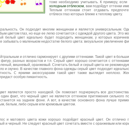
тоже необходимо учитывать. К примеру, есл
холодным отблеском
, вам подойдут оттенки им
Теплым оттенкам стоит отдавать предпочт
отблеск глаз которых ближе к теплому цвету.
тральность. Он подходит многим женщинам и является универсальным. Од
ым цветом глаз, но еще ее легко сочетается с одеждой другого цвета. Это мог
ый белый цвет идеально будет подходить женщинам, у которых коричне
кже забывать о маленьком недостатке белого цвета: визуальное увеличение фи
йтральным и отлично гармонирует с другими оттенками. Такой цвет в больш
фигур, разных возрастов и т.п. Серый цвет хорошо сочетается с оттенкам
еленый, вишневый, оранжевый. Сочетать белый и серый цвета не рекомендуе
ло и скучно. В качестве главного фона одежды серый цвет подходит идеально
нтность. С яркими аксессуарами такой цвет также выглядит неплохо. Ж
придаст особую пикантность.
ет является просто находкой. Он помогает подчеркнуть все достоинства
 один факт, что черный цвет не является оттенком притяжения сильного по
танется на заднем фоне. А вот, в качестве основного фона лучше приме
ым, белым, либо серым или кремовым цветом.
ос и матового цвета кожи хорошо подойдет красный цвет. Он отлично г
елый и черный. Не следует красный цвет сочетать вместе с оранжевым или ко