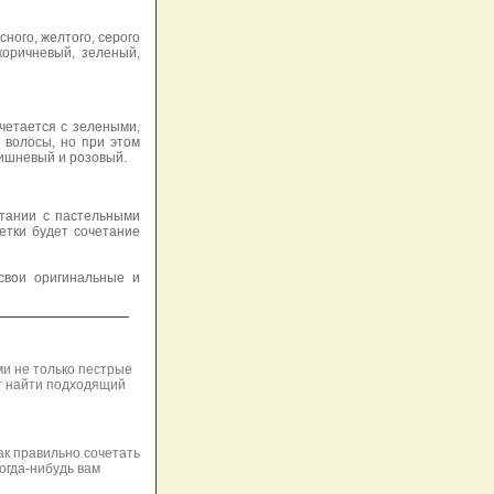
ного, желтого, серого
коричневый, зеленый,
четается с зелеными,
 волосы, но при этом
вишневый и розовый.
етании с пастельными
етки будет сочетание
свои оригинальные и
и не только пестрые
ет найти подходящий
ак правильно сочетать
огда-нибудь вам