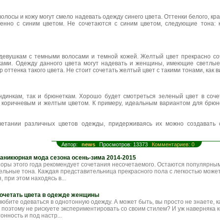
осы и кожу могут смело надевать одежду синего цвета. Оттенки белого, крас
енно с синим цветом. Не сочетаются с синим цветом, следующие тона: 
девушкам с темными волосами и темной кожей. Желтый цвет прекрасно со
ками. Одежду данного цвета могут надевать и женщины, имеющие светлые
оттенка такого цвета. Не стоит сочетать желтый цвет с такими тонами, как 
ондинкам, так и брюнеткам. Хорошо будет смотреться зеленый цвет в соч
 коричневым и желтым цветом. К примеру, идеальным вариантом для брюн
четании различных цветов одежды, придерживаясь их можно создавать 
Автор:
news
Просмотров: 13373
Комментариев: 0
аникюрная мода сезона осень-зима 2014-2015
оры этого года рекомендует сочетания несочетаемого. Остаются популярным
стельные тона. Каждая представительница прекрасного пола с легкостью мож
, при этом находясь в...
сочетать цвета в одежде женщины
юбите одеваться в однотонную одежду. А может быть, вы просто не знаете, к
 поэтому не рискуете экспериментировать со своим стилем? И уж наверняка к
нность и под настр...