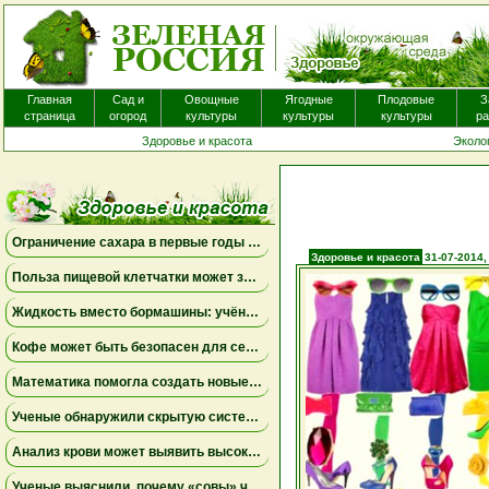
Пероральные антигистаминные препараты, которые часто назнач
экземой для уменьшения зуда, вероятно, не приносят существенно
Главная
Сад и
Овощные
Ягодные
Плодовые
З
страница
огород
культуры
культуры
культуры
ра
Здоровье и красота
Эколо
Ограничение сахара в первые годы жизни может снизить риск болезни Альцгеймера
Здоровье и красота
31-07-2014,
Польза пищевой клетчатки может зависеть от конкретных бактерий в кишечнике
Жидкость вместо бормашины: учёные подтвердили эффективность нового метода лечения детского кариеса
Кофе может быть безопасен для сердца, а энергетики — повышать риск аритмии
Математика помогла создать новые биомаркеры для прогнозирования рака молочной железы
Ученые обнаружили скрытую систему очистки в задней части глаза
Анализ крови может выявить высокий риск болезни Альцгеймера за десять лет до появления симптомов
Ученые выяснили, почему «совы» чаще набирают жир в области живота