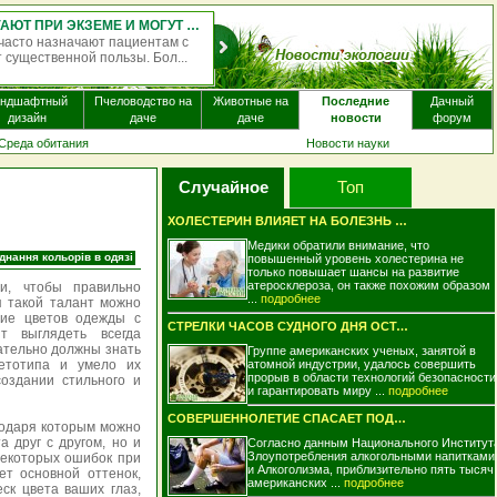
ОДНОКРАТНЫЙ ПРИЁМ ПСИЛОЦИБИНА МОЖЕТ МЕНЯТЬ РАБОТУ МОЗГА НА НЕСКОЛЬКО НЕДЕЛЬ
активного вещества, содержащегося в
, — может вызывать изменения в работе
..
андшафтный
Пчеловодство на
Животные на
Последние
Дачный
дизайн
даче
даче
новости
форум
Среда обитания
Новости науки
Случайное
Топ
ХОЛЕСТЕРИН ВЛИЯЕТ НА БОЛЕЗНЬ АЛЬЦГЕЙМЕРА..
Медики обратили внимание, что
нання кольорів в одязі
повышенный уровень холестерина не
только повышает шансы на развитие
атеросклероза, он также похожим образом
и, чтобы правильно
...
подробнее
я такой талант можно
ние цветов одежды с
СТРЕЛКИ ЧАСОВ СУДНОГО ДНЯ ОСТАЛИСЬ НА ПР..
т выглядеть всегда
зательно должны знать
Группе американских ученых, занятой в
етотипа и умело их
атомной индустрии, удалось совершить
прорыв в области технологий безопасности
создании стильного и
и гарантировать миру ...
подробнее
СОВЕРШЕННОЛЕТИЕ СПАСАЕТ ПОДРОСТКОВ ОТ АЛ..
годаря которым можно
а друг с другом, но и
Согласно данным Национального Институт
Злоупотребления алкогольными напитками
некоторых ошибок при
и Алкоголизма, приблизительно пять тысяч
ет основной оттенок,
американских ...
подробнее
ск цвета ваших глаз,