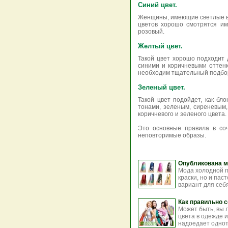
Синий цвет.
Женщины, имеющие светлые вол
цветов хорошо смотрятся им
розовый.
Желтый цвет.
Такой цвет хорошо подходит 
синими и коричневыми оттен
необходим тщательный подбор 
Зеленый цвет.
Такой цвет подойдет, как бл
тонами, зеленым, сиреневым,
коричневого и зеленого цвета.
Это основные правила в со
неповторимые образы.
Опубликована м
Мода холодной п
краски, но и па
вариант для себя
Как правильно 
Может быть, вы л
цвета в одежде и
надоедает одното