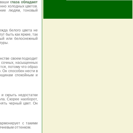
и ваши
глаза обладают
енно холодных цветов.
ение людям, тоновый
ежда белого цвета не
ут быть как яркие, так
вый или белоснежный
гуры.
инстве своем подходит
и сочных, насыщенных
тся, потому что образ
. Он способен нести в
енщинам спокойным и
 и скрыть недостатки
ла. Скорее наоборот,
нять черный цвет. Он
армонирует с такими
ричневым оттенком.