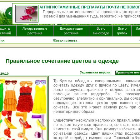
АНТИГИСТАМИННЫЕ ПРЕПАРАТЫ ПОЧТИ НЕ ПОМОГАЮТ ПРИ ЭКЗЕМЕ И МОГУТ ВЫЗЫВАТЬ ПОБОЧНЫЕ ЭФФЕКТЫ
ают пациентам с
Однократная доза псилоцибина — психо
й пользы. Бол...
некоторых видах галлюциногенных грибов
мо.
ащита
Лекарственные
Дикорастущие
Все о
Все о
Л
стений
растения
растения
винограде
грибах
гия
Живая планета
Правильное сочетание цветов в одежде
Украинская версия:
Правильне поєд
 20:10
Требуется обладать специальными навыкам
сочетать одежду друг с другом по цвету. Име
легко придумать красивое и модное сочета
помощью вашего гардероба. Это позволи
безупречно, элегантно и оригинально. Вы обя
подходящие оттенки цветов для вашего цв
сочетать. Все это играет важную роль при 
неповторимого образа.
Существует несколько несложных правил, бла
не только научиться правильно, сочетать цвет
изменять свой имидж. Они помогут избежать 
сочетании одежды. Цвет ваших глаз подскаж
который подойдет именно вам. Тоновый отбле