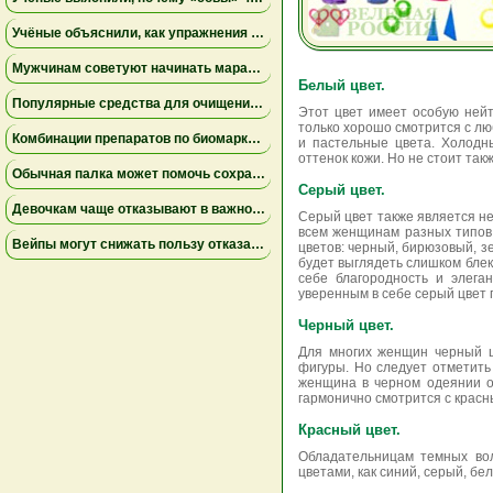
Учёные объяснили, как упражнения замедляют старение мышц
Мужчинам советуют начинать марафон медленнее
Белый цвет.
Популярные средства для очищения слизи не помогли пациентам на ИВЛ и могут повышать риск осложнений
Этот цвет имеет особую ней
только хорошо смотрится с люб
Комбинации препаратов по биомаркерам помогли уменьшить устойчивую к лечению меланому
и пастельные цвета. Холодн
оттенок кожи. Но не стоит та
Обычная палка может помочь сохранить равновесие
Серый цвет.
Девочкам чаще отказывают в важной защите после рождения
Серый цвет также является не
всем женщинам разных типов 
Вейпы могут снижать пользу отказа от сигарет
цветов: черный, бирюзовый, з
будет выглядеть слишком блек
себе благородность и элега
уверенным в себе серый цвет 
Черный цвет.
Для многих женщин черный цв
фигуры. Но следует отметить
женщина в черном одеянии ос
гармонично смотрится с красн
Красный цвет.
Обладательницам темных вол
цветами, как синий, серый, б