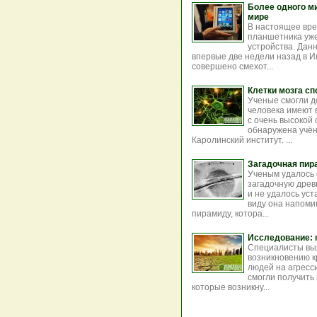
Более одного м
мире
В настоящее вре
планшетника уже
устройства. Дан
впервые две недели назад в И
совершено смехот...
Клетки мозга с
Ученые смогли до
человека имеют 
с очень высокой
обнаружена учён
Каролинский институт. ...
Загадочная пир
Ученым удалось 
загадочную древ
и не удалось уст
виду она напоми
пирамиду, котора...
Исследование: 
Специалисты выя
возникновению 
людей на агресс
смогли получить
которые возникну...