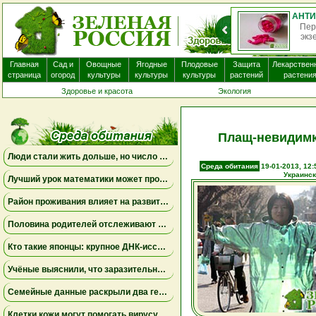
АНТИГИСТАМИННЫЕ ПРЕПАРАТЫ ПОЧТИ НЕ ПОМОГАЮТ ПРИ ЭКЗЕМЕ И МОГУТ ВЫЗЫВАТЬ ПОБОЧНЫЕ ЭФФЕКТЫ
ные препараты, которые часто назначают пациентам с
да, вероятно, не приносят существенной пользы. Бол...
не
Главная
Сад и
Овощные
Ягодные
Плодовые
Защита
Лекарствен
страница
огород
культуры
культуры
культуры
растений
растени
Здоровье и красота
Экология
Плащ-невидимк
Люди стали жить дольше, но число лет, проведённых с болезнями, продолжает расти
Среда обитания
19-01-2013, 12:
Украинск
Лучший урок математики может проходить дома
Район проживания влияет на развитие мозга ребенка
Половина родителей отслеживают местоположение взрослых детей, но это не всегда приносит спокойствие
Кто такие японцы: крупное ДНК-исследование меняет представления о происхождении народа
Учёные выяснили, что заразительное зевание может начинаться ещё до рождения
Семейные данные раскрыли два генетических пути к детской депрессии и тревожности
Клетки кожи могут помогать вирусу бешенства проникать в нервную систему даже при незначительных повреждениях