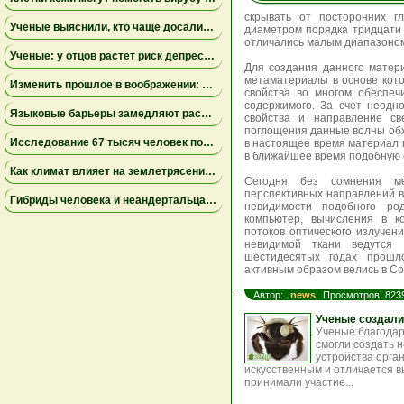
скрывать от посторонних г
Учёные выяснили, кто чаще досаливает еду: мужчины лидируют, а поведение женщин зависит от образа жизни
диаметром порядка тридцати 
отличались малым диапазоном
Ученые: у отцов растет риск депрессии через год после рождения ребенка
Для создания данного матер
метаматериалы в основе кото
Изменить прошлое в воображении: как работа с воспоминаниями снижает страх неудачи
свойства во многом обеспеч
содержимого. За счет неодн
Языковые барьеры замедляют распространение знаний и инноваций — результаты исследования
свойства и направление св
поглощения данные волны обх
Исследование 67 тысяч человек показало неожиданные факты о сексуальном влечении и возрасте
в настоящее время материал 
в ближайшее время подобную с
Как климат влияет на землетрясения: учёные установили связь между изменением уровня озера Туркана и тектонической активностью
Сегодня без сомнения м
перспективных направлений в
Гибриды человека и неандертальца могли вымирать из-за несовместимости крови — новое исследование
невидимости подобного род
компьютер, вычисления в к
потоков оптического излучен
невидимой ткани ведутся
шестидесятых годах прошл
активным образом велись в Со
Автор:
news
Просмотров: 823
Ученые создали
Ученые благодар
смогли создать 
устройства орга
искусственным и отличается в
принимали участие...